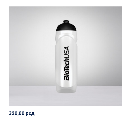
Sportska flaša 700 ml
Biotech USA
Oprema
Sportiko
Svi proizvodi
320,00
рсд
320,00
рсд