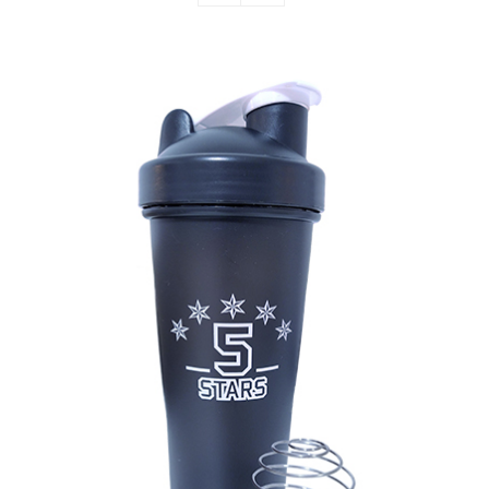
5Stars šejker 600ml
5 Stars
Oprema
Svi proizvodi
320,00
рсд