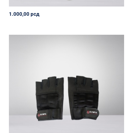
1.000,00
рсд
Kožne rukavice
Olympia Nation
Oprema
Svi proizvodi
850,00
рсд