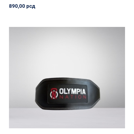
890,00
рсд
Kožni kaiš
Oprema
Sportiko
Svi proizvodi
2.500,00
рсд