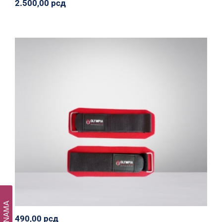
2.500,00
рсд
Kruti steznici
Olympia Nation
Oprema
Svi proizvodi
490,00
рсд
490,00
рсд