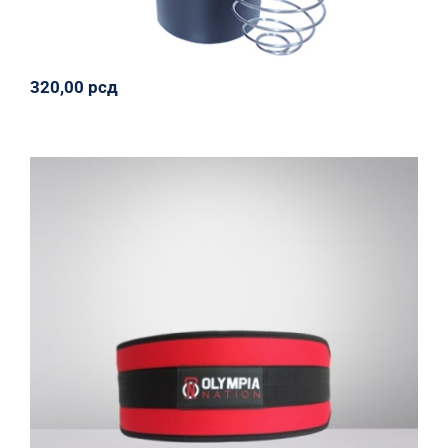
320,00
рсд
Elastični kaiš
Olympia Nation
Oprema
Sportiko
Svi proizvodi
1.250,00
рсд