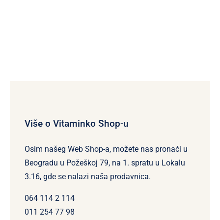
Više o Vitaminko Shop-u
Osim našeg Web Shop-a, možete nas pronaći u
Beogradu u Požeškoj 79, na 1. spratu u Lokalu
3.16, gde se nalazi naša prodavnica.
064 114 2 114
011 254 77 98