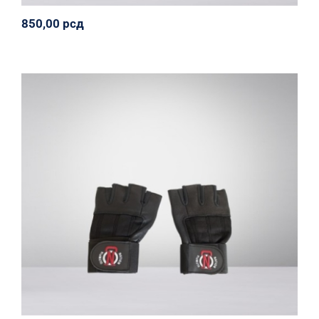
850,00
рсд
Kožne rukavice sa bandažerom
Olympia Nation
Oprema
Svi proizvodi
890,00
рсд