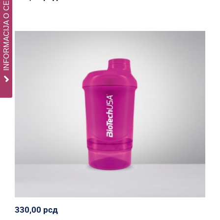
INFORMACIJA O CENAMA
Nano Biotech Usa Wave Shaker 300 ml
Biotech USA
Oprema
Svi proizvodi
330,00
рсд
330,00
рсд