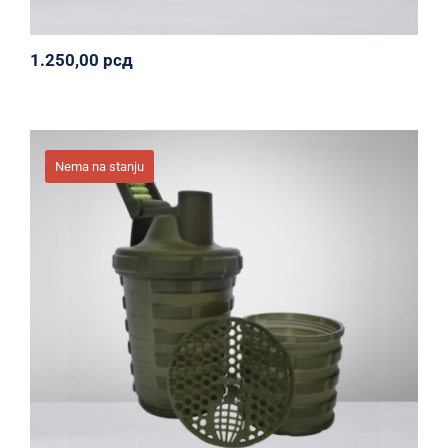
1.250,00
рсд
Nema na stanju
Grenade® Shaker
Grenade
Oprema
Svi proizvodi
1.000,00
рсд