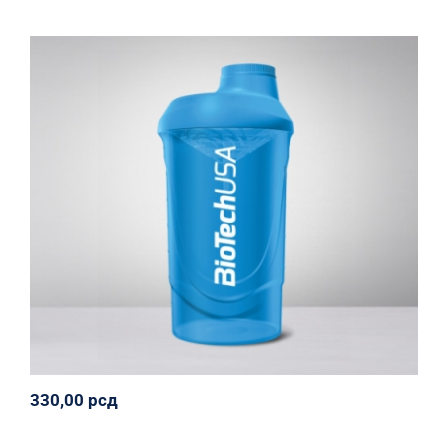
Shaker Wave 600 ml
Biotech USA
Oprema
Svi proizvodi
330,00
рсд
330,00
рсд