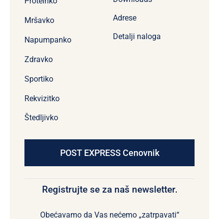
Proteinko
Adrese
Mršavko
Detalji naloga
Napumpanko
Zdravko
Sportiko
Rekvizitko
Štedljivko
POST EXPRESS Cenovnik
Registrujte se za naš newsletter.
Obećavamo da Vas nećemo „zatrpavati“