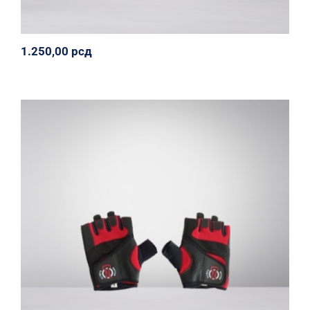
1.250,00
рсд
Fitness rukavice
Olympia Nation
Oprema
Svi proizvodi
1.250,00
рсд