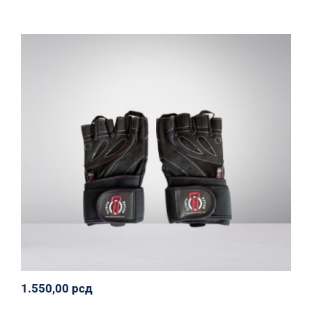
Profesionalne rukavice
Olympia Nation
Oprema
Svi proizvodi
1.550,00
рсд
1.550,00
рсд