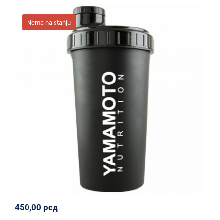
Nema na stanju
YAMAMOTO® NUTRITION SHAKER 700
ML
Oprema
Svi proizvodi
Yamamoto Nutrition
450,00
рсд
450,00
рсд