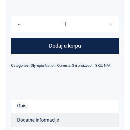
Profesionalne
rukavice
količina
Dodaj u korpu
Categories:
Olympia Nation
,
Oprema
,
Svi proizvodi
SKU:
N/A
Opis
Dodatne informacije