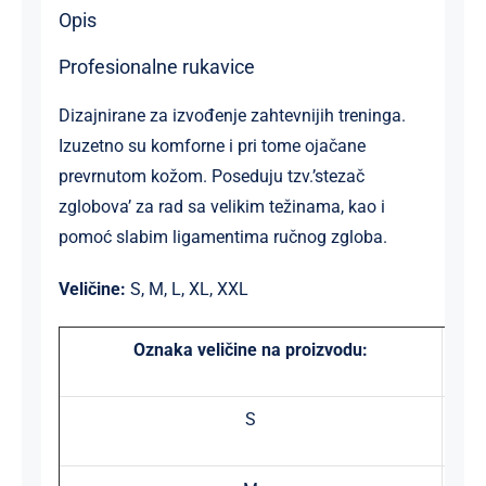
Opis
Profesionalne rukavice
Dizajnirane za izvođenje zahtevnijih treninga.
Izuzetno su komforne i pri tome ojačane
prevrnutom kožom. Poseduju tzv.’stezač
zglobova’ za rad sa velikim težinama, kao i
pomoć slabim ligamentima ručnog zgloba.
Veličine:
S, M, L, XL, XXL
Oznaka veličine na proizvodu:
S