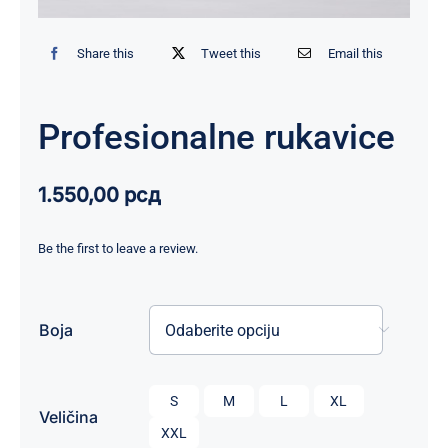
Share this
Tweet this
Email this
Profesionalne rukavice
1.550,00
рсд
Be the first to leave a review.
Boja


S
M
L
XL
Veličina
XXL