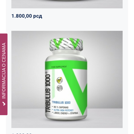
1.800,00
рсд
INFORMACIJA O CENAMA
Tribulus 1000
Svi proizvodi
Vitalikum
Zdravko
1.890,00
рсд