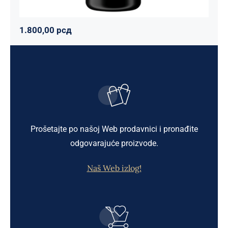
1.800,00
рсд
Prošetajte po našoj Web prodavnici i pronađite
odgovarajuće proizvode.
Naš Web izlog!