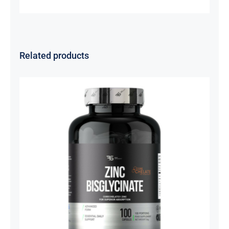
Related products
Cink Bisglicinat 20 mg – Zinc
Bisglycinate CoreChelate®, 100
kapsula
Basic supplements
Svi proizvodi
Vitaminko
1.350,00
рсд