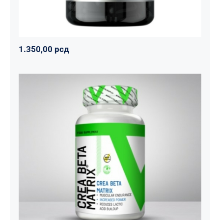
1.350,00
рсд
CREA BETA MATRIX
Napumpanko
Svi proizvodi
Vitalikum
1.800,00
рсд