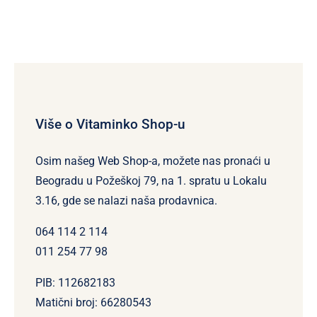
Više o Vitaminko Shop-u
Osim našeg Web Shop-a, možete nas pronaći u
Beogradu u Požeškoj 79, na 1. spratu u Lokalu
3.16, gde se nalazi naša prodavnica.
064 114 2 114
011 254 77 98
PIB: 112682183
Matični broj: 66280543