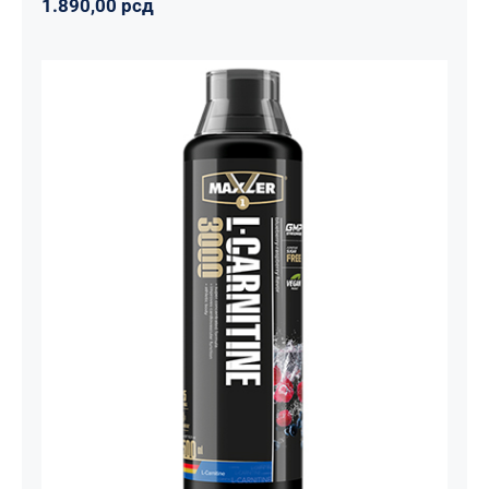
1.890,00
рсд
Carnitine Liquid Comfortable Shape
3000 – 500 ml
Maxler
Mršavko
Svi proizvodi
1.800,00
рсд