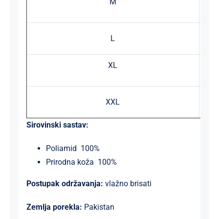
M
L
XL
XXL
Sirovinski sastav:
Poliamid 100%
Prirodna koža 100%
Postupak održavanja:
vlažno brisati
Zemlja porekla:
Pakistan