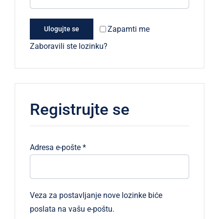
Zapamti me
Ulogujte se
Zaboravili ste lozinku?
Registrujte se
Obavezno
Adresa e-pošte
*
Veza za postavljanje nove lozinke biće
poslata na vašu e-poštu.