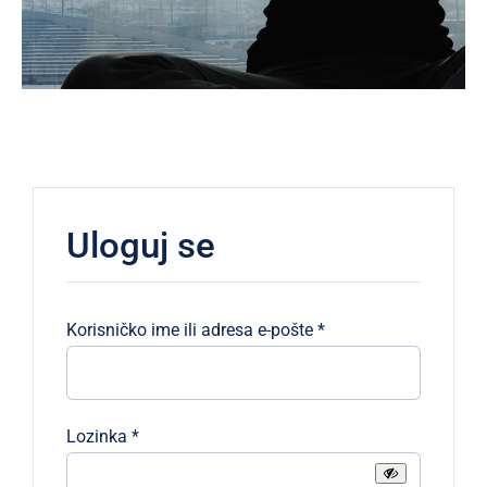
Uloguj se
Obavezno
Korisničko ime ili adresa e-pošte
*
Obavezno
Lozinka
*