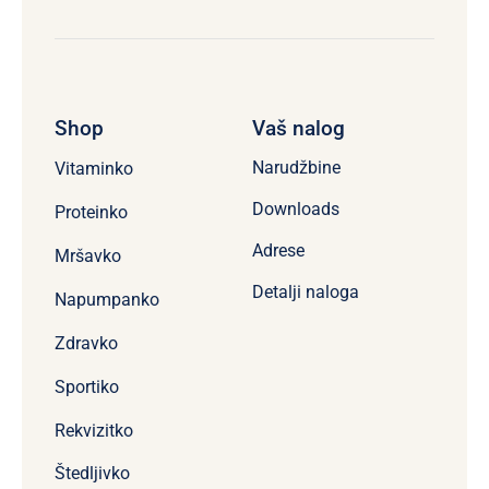
Shop
Vaš nalog
Narudžbine
Vitaminko
Downloads
Proteinko
Adrese
Mršavko
Detalji naloga
Napumpanko
Zdravko
Sportiko
Rekvizitko
Štedljivko