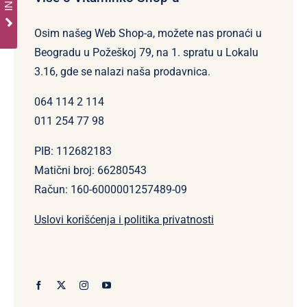
Osim našeg Web Shop-a, možete nas pronaći u
Beogradu u Požeškoj 79, na 1. spratu u Lokalu
3.16, gde se nalazi naša prodavnica.
064 114 2 114
011 254 77 98
PIB: 112682183
Matični broj: 66280543
Račun: 160-6000001257489-09
Uslovi korišćenja i politika privatnosti