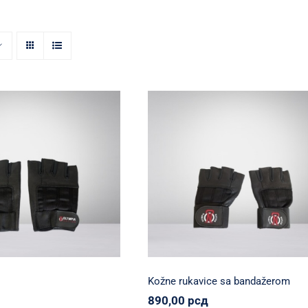
Kožne rukavice sa
žne rukavice
bandažerom
ion
Oprema
Svi proizvodi
Olympia Nation
Oprema
Svi proizv
50,00
рсд
890,00
рсд
Kožne rukavice sa bandažerom
890,00
рсд