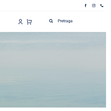
Search
for: