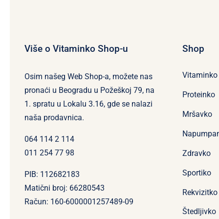
Više o Vitaminko Shop-u
Shop
Vitaminko
Osim našeg Web Shop-a, možete nas
pronaći u Beogradu u Požeškoj 79, na
Proteinko
1. spratu u Lokalu 3.16, gde se nalazi
Mršavko
naša prodavnica.
Napumpa
064 114 2 114
011 254 77 98
Zdravko
Sportiko
PIB: 112682183
Matični broj: 66280543
Rekvizitko
Račun: 160-6000001257489-09
Štedljivko