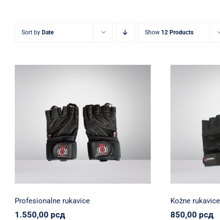
Sort by
Date
Show
12 Products
Profesionalne rukavice
Ko
Olympia Nation
Oprema
Svi proizvodi
Olympia Nat
1.550,00
рсд
8
Profesionalne rukavice
Kožne rukavice
1.550,00
рсд
850,00
рсд