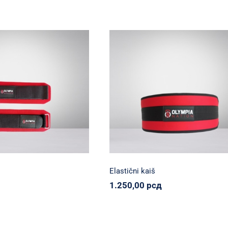
Elastični kaiš
ruti steznici
Olympia Nation
Oprema
Sportiko
ion
Oprema
Svi proizvodi
proizvodi
90,00
рсд
1.250,00
рсд
Elastični kaiš
1.250,00
рсд