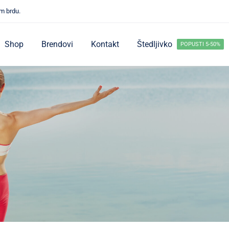
m brdu.
Shop
Brendovi
Kontakt
Štedljivko
POPUSTI 5-50%