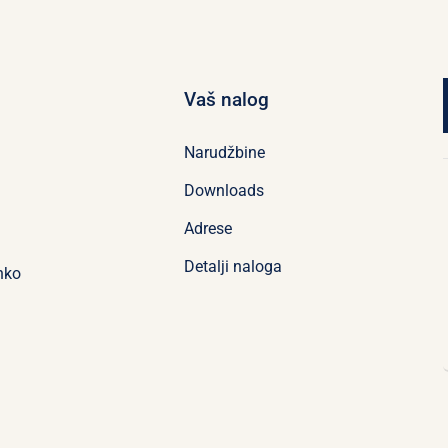
Vaš nalog
Narudžbine
Downloads
Adrese
Detalji naloga
nko