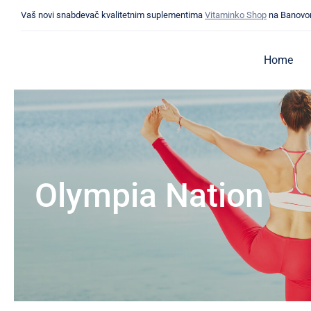
Skip
Vaš novi snabdevač kvalitetnim suplementima
Vitaminko Shop
na Banovo
to
content
Home
Olympia Nation