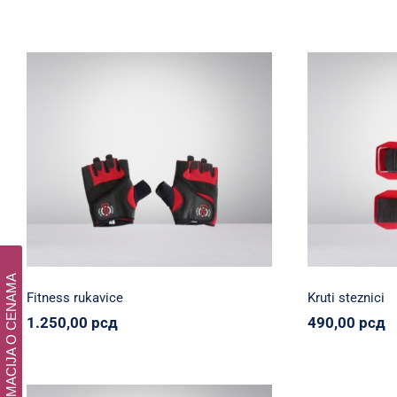
Fitness rukavice
K
Olympia Nation
Oprema
Svi proizvodi
Olympia Nat
1.250,00
рсд
4
INFORMACIJA O CENAMA
Fitness rukavice
Kruti steznici
1.250,00
рсд
490,00
рсд