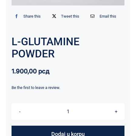
Share this
Tweet this
Email this
L-GLUTAMINE
POWDER
1.900,00
рсд
Be the first to leave a review.
L-
GLUTAMINE
POWDER
Dodaj u korpu