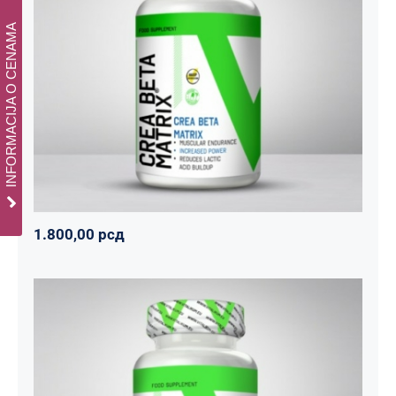
INFORMACIJA O CENAMA
CREA BETA MATRIX
Napumpanko
Svi proizvodi
Vitalikum
1.800,00
рсд
1.800,00
рсд
Tribulus 1000