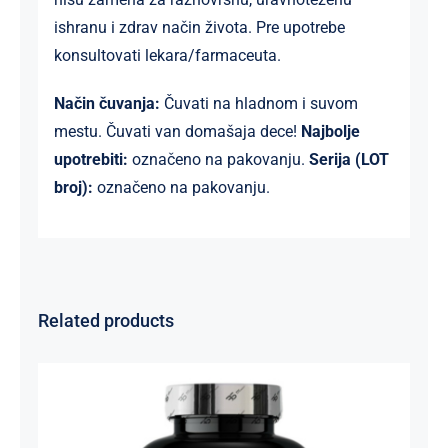
ishranu i zdrav način života. Pre upotrebe
konsultovati lekara/farmaceuta.
Način čuvanja:
Čuvati na hladnom i suvom
mestu. Čuvati van domašaja dece!
Najbolje
upotrebiti:
označeno na pakovanju.
Serija (LOT
broj):
označeno na pakovanju.
Related products