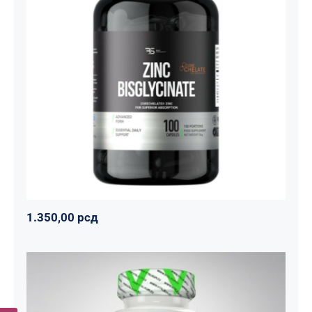
Cink Bisglicinat 20 mg – Zinc
Bisglycinate CoreChelate®, 100
kapsula
Basic supplements
Svi proizvodi
Vitaminko
1.350,00
рсд
1.350,00
рсд