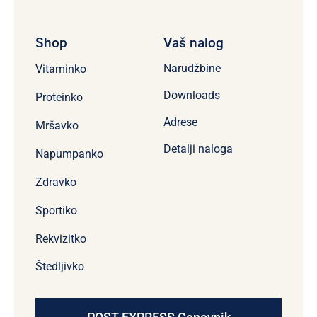
Shop
Vaš nalog
Narudžbine
Vitaminko
Downloads
Proteinko
Adrese
Mršavko
Detalji naloga
Napumpanko
Zdravko
Sportiko
Rekvizitko
Štedljivko