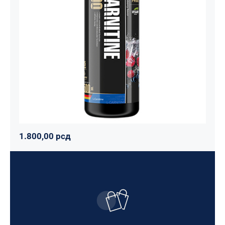
3000 – 500 ml
Maxler
Mršavko
Svi proizvodi
1.800,00
рсд
1.800,00
рсд