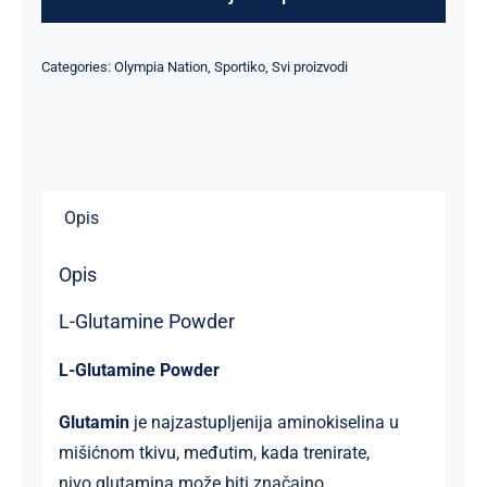
količina
Categories:
Olympia Nation
,
Sportiko
,
Svi proizvodi
Opis
Opis
L-Glutamine Powder
L-Glutamine Powder
Glutamin
je najzastupljenija aminokiselina u
mišićnom tkivu, međutim, kada trenirate,
nivo glutamina može biti značajno