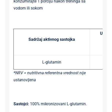
konzumirajte 1 porciju nakon treninga sa
vodom ili sokom
U jedn
Sadržaj aktivnog sastojka
L-glutamin
50
*NRV = nutritivna referentna vrednost nije
ustanovljena
Sastojci:
100% mikronizovani L-glutamin.