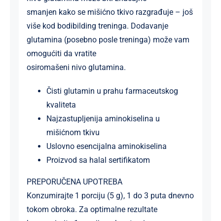
smanjen kako se mišićno tkivo razgrađuje – još
više kod bodibilding treninga. Dodavanje
glutamina (posebno posle treninga) može vam
omogućiti da vratite
osiromašeni nivo glutamina.
Čisti glutamin u prahu farmaceutskog
kvaliteta
Najzastupljenija aminokiselina u
mišićnom tkivu
Uslovno esencijalna aminokiselina
Proizvod sa halal sertifikatom
PREPORUČENA UPOTREBA
Konzumirajte 1 porciju (5 g), 1 do 3 puta dnevno
tokom obroka. Za optimalne rezultate