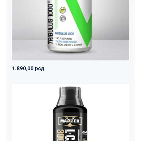
Svi proizvodi
Vitalikum
Zdravko
1.890,00
рсд
1.890,00
рсд
Carnitine Liquid Comfortable Shape