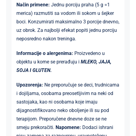
Način primene:
Jednu porciju praha (5 g =1
merica) razmutiti sa vodom ili sokom u šejker
boci. Konzumirati maksimalno 3 porcije dnevno,
uz obrok. Za najbolji efekat popiti jednu porciju
neposredno nakon treninga.
Informacije o alergenima:
Proizvedeno u
objektu u kome se prerađuju i
MLEKO, JAJA,
SOJA I GLUTEN.
Upozorenja:
Ne preporučuje se deci, trudnicama
i dojiljama, osobama preosetljivim na neki od
sastojaka, kao ni osobama koje imaju
dijagnostifikovano neko oboljenje ili su pod
terapijom. Preporučene dnevne doze se ne
smeju prekoračiti.
Napomene
:
Dodaci ishrani
nisu zamena za raznovrsnu, uravnoteženu