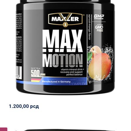
Max Motion – 500 g, 3 ukusa
Body Attack
Sportiko
Svi proizvodi
1.200,00
рсд
1.200,00
рсд