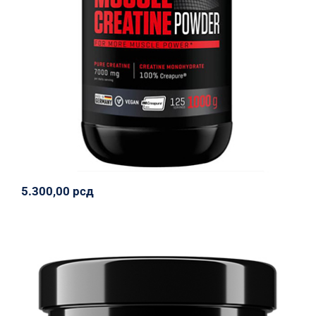
1000 g
Body Attack
Napumpanko
Svi proizvodi
5.300,00
рсд
5.300,00
рсд