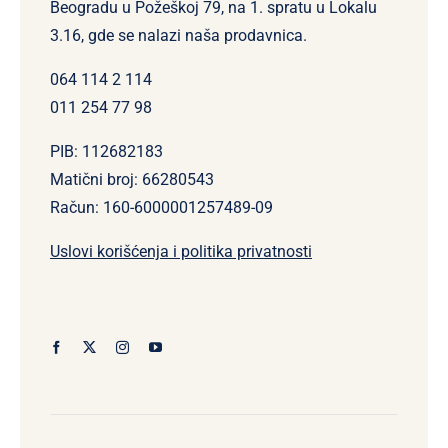
Beogradu u Požeškoj 79, na 1. spratu u Lokalu
3.16, gde se nalazi naša prodavnica.
064 114 2 114
011 254 77 98
PIB: 112682183
Matični broj: 66280543
Račun: 160-6000001257489-09
Uslovi korišćenja i politika privatnosti