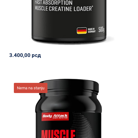
3.400,00
рсд
Nema na stanju
Muscle Creatine Powder (Creapure®) –