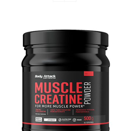
Muscle Creatine Powder (Creapure®) –
500 g
Body Attack
Napumpanko
Svi proizvodi
4.800,00
рсд