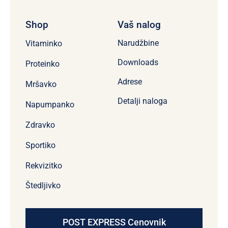
Shop
Vaš nalog
Narudžbine
Vitaminko
Downloads
Proteinko
Adrese
Mršavko
Detalji naloga
Napumpanko
Zdravko
Sportiko
Rekvizitko
Štedljivko
POST EXPRESS Cenovnik