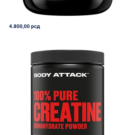
4.800,00
рсд
00% Pure Fast Absorption Creatine
Monohydrate Powder – 500 g
Body Attack
Napumpanko
Svi proizvodi
3.400,00
рсд