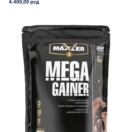
4.400,00
рсд
Mega Gainer – 1 kg, 3 ukusa
Body Attack
Proteinko
Svi proizvodi
1.600,00
рсд