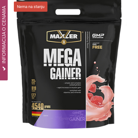
Nema na stanju
INFORMACIJA O CENAMA
Mega Gainer – 4,54 kg, 3 ukusa
Body Attack
Proteinko
Svi proizvodi
4.400,00
рсд