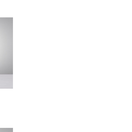
na:
0,00 рсд
400,00 рсд
vko