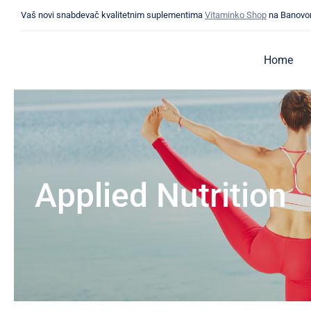
Skip
Vaš novi snabdevač kvalitetnim suplementima
Vitaminko Shop
na Banovo
to
content
Home
Applied Nutrition