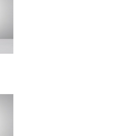
6®
vko
i