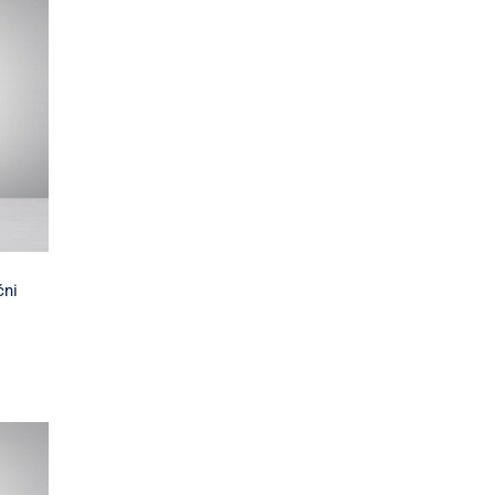
T
i
ni