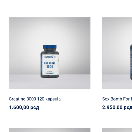
cena:
od
130,00 рсд
do
3.850,00 рсд
Creatine 3000 120 kapsula
Sex
Applied Nutrition
Napumpanko
Svi
Applied Nutri
proizvodi
2.
1.600,00
рсд
Creatine 3000 120 kapsula
Sex Bomb For 
1.600,00
рсд
2.950,00
рс