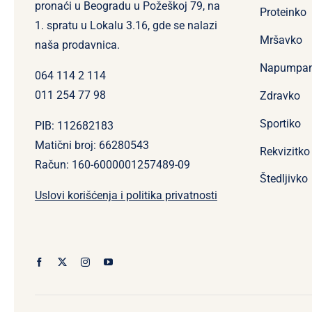
pronaći u Beogradu u Požeškoj 79, na
Proteinko
1. spratu u Lokalu 3.16, gde se nalazi
Mršavko
naša prodavnica.
Napumpa
064 114 2 114
011 254 77 98
Zdravko
Sportiko
PIB: 112682183
Matični broj: 66280543
Rekvizitko
Račun: 160-6000001257489-09
Štedljivko
Uslovi korišćenja i politika privatnosti