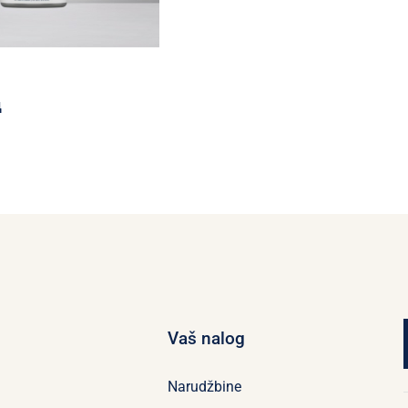
д
Vaš nalog
Narudžbine