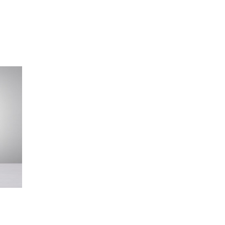
vodi
pon
a:
,00 рсд
00,00 рсд
spon