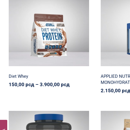
APPL
Diet Whey
CREATI
Applied Nutrition
Proteinko
Svi proizvodi
Applied Nut
150,00
рсд
–
Raspon
3.900,00
рсд
2.
cena:
od
150,00 рсд
do
3.900,00 рсд
Diet Whey
APPLIED NUTR
MONOHYDRAT
Raspon
150,00
рсд
–
3.900,00
рсд
cena:
2.150,00
рс
od
150,00 рсд
do
3.900,00 рсд