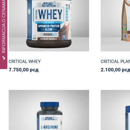
CRITICA
INFORMACIJA O CENAMA
CRITICAL WHEY
Applied Nutrition
Proteinko
Svi proizvodi
Applied Nutrit
7.750,00
рсд
2.
CRITICAL WHEY
CRITICAL PLA
7.750,00
рсд
2.100,00
рс
APPL
L-ARGININE 1500
CREATI
Applied Nutrition
Napumpanko
Svi
Applied Nut
proizvodi