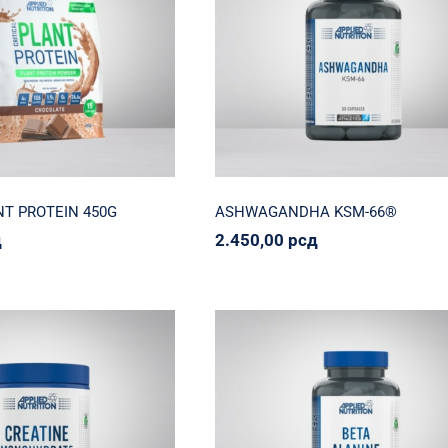
L PLANT PROTEIN
ASHWAGANDHA KSM-6
450G
Applied Nutrition
Svi proizvodi
Zdra
ion
Proteinko
Svi proizvodi
2.450,00
рсд
100,00
рсд
NT PROTEIN 450G
ASHWAGANDHA KSM-66®
д
2.450,00
рсд
IED NUTRITION
Beta-Alanine 1500mg
NE MONOHYDRATE
Applied Nutrition
Napumpanko
Sv
rition
Napumpanko
Svi
proizvodi
proizvodi