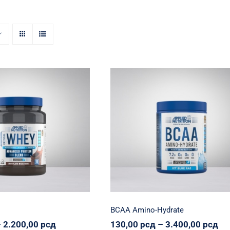
ritical Whey
BCAA Amino-Hydrate
ion
Proteinko
Svi proizvodi
Applied Nutrition
Sportiko
Svi proiz
0,00
рсд
130,00
рсд
–
–
Raspon
Ras
200,00
рсд
3.400,00
рсд
cena:
cen
od
od
150,00 рсд
130
do
do
2.200,00 рсд
3.4
BCAA Amino-Hydrate
Raspon
Ra
–
2.200,00
рсд
130,00
рсд
–
3.400,00
рсд