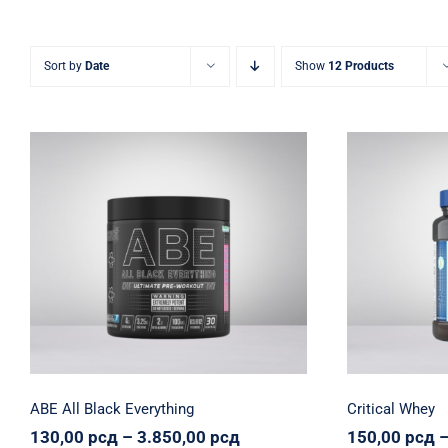
Sort by
Date
Show
12 Products
ABE All Black Everything
C
Applied Nutrition
Napumpanko
Svi
Applied Nutrit
proizvodi
15
130,00
рсд
–
2.
Raspon
3.850,00
рсд
cena:
od
130,00 рсд
do
ABE All Black Everything
Critical Whey
3.850,00 рсд
Raspon
130,00
рсд
–
3.850,00
рсд
150,00
рсд