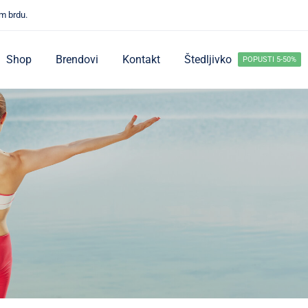
m brdu.
Shop
Brendovi
Kontakt
Štedljivko
POPUSTI 5-50%