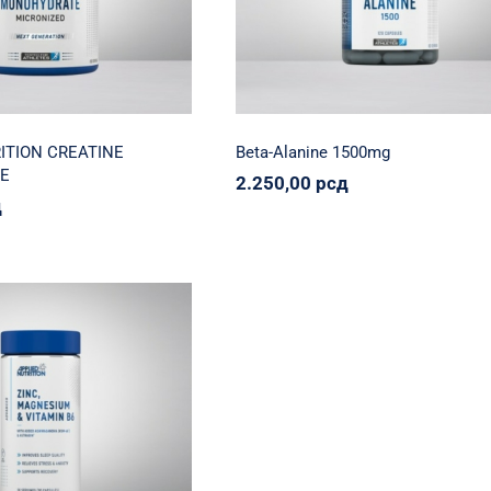
2.250,00
рсд
800,00
рсд
ITION CREATINE
Beta-Alanine 1500mg
E
2.250,00
рсд
д
ZMA PRO
Nutrition
Svi proizvodi
Vitaminko
950,00
рсд