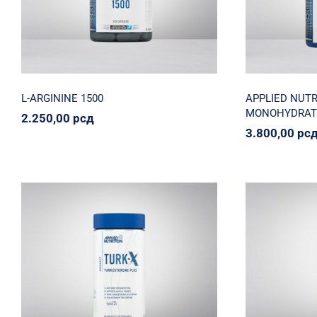
2.250,00
рсд
3.
L-ARGININE 1500
APPLIED NUTR
MONOHYDRAT
2.250,00
рсд
3.800,00
рс
Turk-X Turkesterone Plus
Applied 
Applied Nutrition
Svi proizvodi
Zdravko
2.900,00
рсд
2.