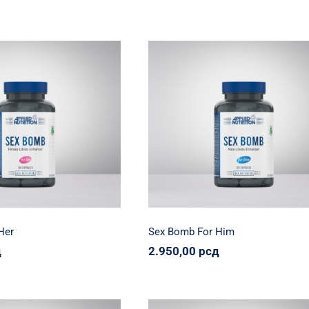
cena:
ce
od
od
150,00 рсд
13
do
do
2.200,00 рсд
3.
 Bomb For Her
Sex Bomb For Him
tion
Svi proizvodi
Zdravko
Applied Nutrition
Svi proizvodi
Zdra
950,00
рсд
2.950,00
рсд
Her
Sex Bomb For Him
д
2.950,00
рсд