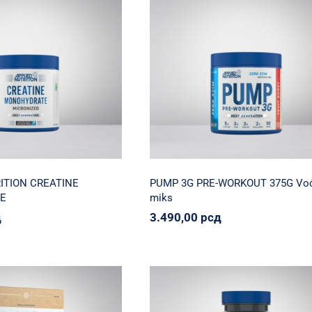
IED NUTRITION
PUMP 3G PRE-WORKOU
NE MONOHYDRATE
375G Voćni miks
rition
Napumpanko
Svi
Applied Nutrition
Napumpanko
Sv
proizvodi
proizvodi
150,00
рсд
3.490,00
рсд
ITION CREATINE
PUMP 3G PRE-WORKOUT 375G Voć
E
miks
д
3.490,00
рсд