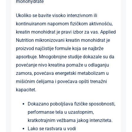
monohydrate
Ukoliko se bavite visoko intenzivnom ili
kontinuiranom napornom fizičkom aktivnošću,
kreatin monohidrat je pravi izbor za vas. Applied
Nutrition mikronizovani kreatin monohidrat je
proizvod najčistije formule koja se najbrže
apsorbuje. Mnogobrojne studije dokazale su da
povećanje nivo kreatina pomaže u odlaganju
zamora, povećava energetski metabolizam u
mišićnim ćelijama i povećava opšti trenažni
kapacitet.
Dokazano poboljšava fizičke sposobnosti,
performanse tela u uzastopnim,
kratkotrajnim vežbama jakog intenziteta.
Lako se rastvara u vodi