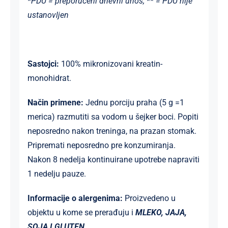
*PDU = preporučeni dnevni unos; ** = PDU nije
ustanovljen
Sastojci:
100% mikronizovani kreatin-
monohidrat.
Način primene:
Jednu porciju praha (5 g =1
merica) razmutiti sa vodom u šejker boci. Popiti
neposredno nakon treninga, na prazan stomak.
Pripremati neposredno pre konzumiranja.
Nakon 8 nedelja kontinuirane upotrebe napraviti
1 nedelju pauze.
Informacije o alergenima:
Proizvedeno u
objektu u kome se prerađuju i
MLEKO, JAJA,
SOJA I GLUTEN.