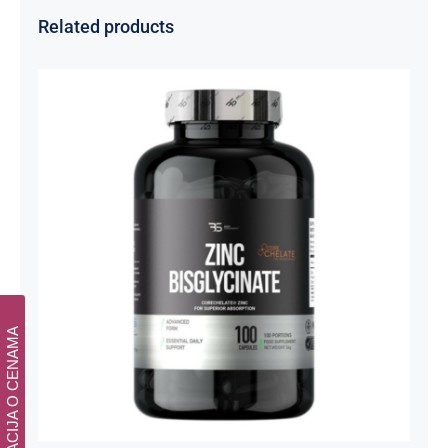
Related products
Cink Bisglicinat 20 mg – Zinc
Bisglycinate CoreChelate®, 100
kapsula
Basic supplements
Svi proizvodi
Vitaminko
1.350,00
рсд
INFORMACIJA O CENAMA