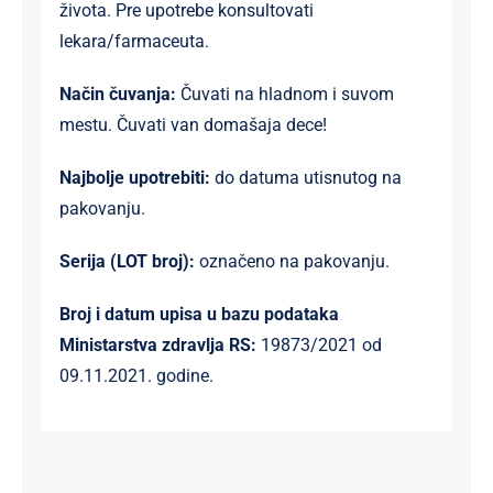
života. Pre upotrebe konsultovati
lekara/farmaceuta.
Način čuvanja:
Čuvati na hladnom i suvom
mestu. Čuvati van domašaja dece!
Najbolje upotrebiti:
do datuma utisnutog na
pakovanju.
Serija (LOT broj):
označeno na pakovanju.
Broj i datum upisa u bazu podataka
Ministarstva zdravlja RS:
19873/2021 od
09.11.2021. godine.