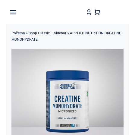
Skip
to
Toggle
content
Navigation
Home
Početna
»
Shop Classic – Sidebar
»
APPLIED NUTRITION CREATINE
MONOHYDRATE
Shop
Brendovi
Kontakt
Štedljivko
POPUSTI 5-50%