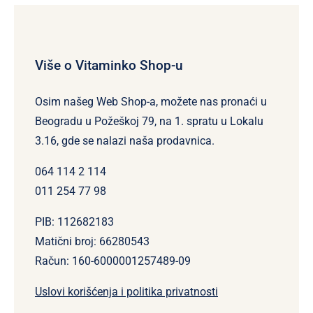
Više o Vitaminko Shop-u
Osim našeg Web Shop-a, možete nas pronaći u
Beogradu u Požeškoj 79, na 1. spratu u Lokalu
3.16, gde se nalazi naša prodavnica.
064 114 2 114
011 254 77 98
PIB: 112682183
Matični broj: 66280543
Račun: 160-6000001257489-09
Uslovi korišćenja i politika privatnosti