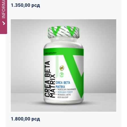
1.350,00
рсд
CREA BETA MATRIX
Napumpanko
Svi proizvodi
Vitalikum
1.800,00
рсд
1.800,00
рсд