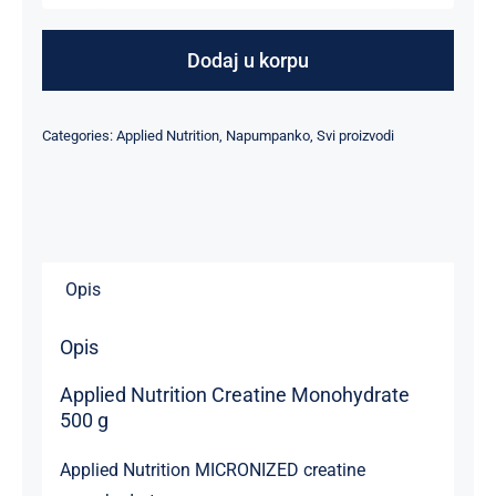
NUTRITION
CREATINE
Dodaj u korpu
MONOHYDRATE
količina
Categories:
Applied Nutrition
,
Napumpanko
,
Svi proizvodi
Opis
Opis
Applied Nutrition Creatine Monohydrate
500 g
Applied Nutrition MICRONIZED creatine