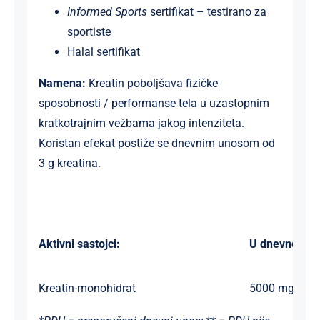
Informed Sports
sertifikat – testirano za
sportiste
Halal sertifikat
Namena:
Kreatin pobolјšava fizičke
sposobnosti / performanse tela u uzastopnim
kratkotrajnim vežbama jakog intenziteta.
Koristan efekat postiže se dnevnim unosom od
3 g kreatina.
Aktivni sastojci:
U dnevnoj doz
Kreatin-monohidrat
5000 mg