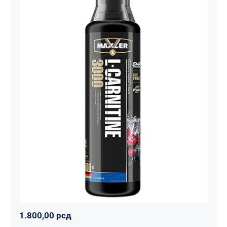
Carnitine Liquid Comfortable Shape
3000 – 500 ml
Maxler
Mršavko
Svi proizvodi
1.800,00
рсд
1.800,00
рсд