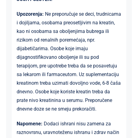
Upozorenja:
Ne preporučuje se deci, trudnicama
i dojiljama, osobama preosetljivim na kreatin,
kao ni osobama sa oboljenjima bubrega ili
rizikom od renalnih poremećaja, npr.
dijabetičarima. Osobe koje imaju
dijagnostifikovano oboljenje ili su pod
terapijom, pre upotrebe treba da se posavetuju
sa lekarom ili farmaceutom. Uz suplementaciju
kreatinom treba uzimati dovoljno vode, 6-8 čaša
dnevno. Osobe koje koriste kreatin treba da
prate nivo kreatinina u serumu. Preporučene
dnevne doze se ne smeju prekoračiti.
Napomene
:
Dodaci ishrani nisu zamena za
raznovrsnu, uravnoteženu ishranu i zdrav način