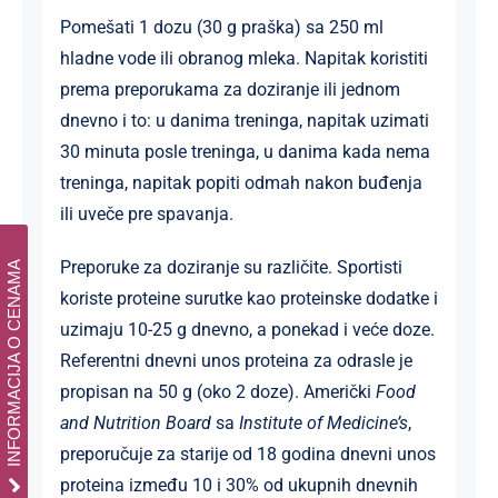
Pomešati 1 dozu (30 g praška) sa 250 ml
hladne vode ili obranog mleka. Napitak koristiti
prema preporukama za doziranje ili jednom
dnevno i to: u danima treninga, napitak uzimati
30 minuta posle treninga, u danima kada nema
treninga, napitak popiti odmah nakon buđenja
ili uveče pre spavanja.
Preporuke za doziranje su različite. Sportisti
INFORMACIJA O CENAMA
koriste proteine surutke kao proteinske dodatke i
uzimaju 10-25 g dnevno, a ponekad i veće doze.
Referentni dnevni unos proteina za odrasle je
propisan na 50 g (oko 2 doze). Američki
Food
and Nutrition Board
sa
Institute of Medicine’s
,
preporučuje za starije od 18 godina dnevni unos
proteina između 10 i 30% od ukupnih dnevnih