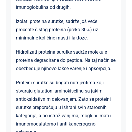
imunoglobulina od drugih.
Izolati proteina surutke, sadrže još veće
procente čistog proteina (preko 80%) uz
minimalne količine masti i laktoze.
Hidrolizati proteina surutke sadrže molekule
proteina degradirane do peptida. Na taj način se
obezbeđuje njihovo lakse varenje i apsorpcija.
Proteini surutke su bogati nutrijentima koji
stvaraju glutation, aminokiselinu sa jakim
antioksidativnim delovanjem. Zato se proteini
surutke preporučuju u ishrani svih starosnih
kategorija, a po istraživanjima, mogli bi imati i
imunomodulatorno i anti-kancerogeno