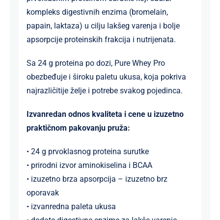
kompleks digestivnih enzima (bromelain,
papain, laktaza) u cilju lakšeg varenja i bolje
apsorpcije proteinskih frakcija i nutrijenata.
Sa 24 g proteina po dozi, Pure Whey Pro
obezbeđuje i široku paletu ukusa, koja pokriva
najrazličitije želje i potrebe svakog pojedinca.
Izvanredan odnos kvaliteta i cene u izuzetno
praktičnom pakovanju pruža:
• 24 g prvoklasnog proteina surutke
• prirodni izvor aminokiselina i BCAA
• izuzetno brza apsorpcija – izuzetno brz
oporavak
• izvanredna paleta ukusa