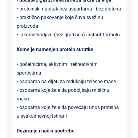
• dodate digestivne enzime za lakše varenje
• proteinski napitak bez aspartama i bez glutena
• praktično pakovanje koje čuva svežinu
proizvoda
• lakorastvorljivu (bez grudvica) instant formulu
Kome je namenjen protein surutke
• početnicima, aktivnim i rekreativnim
sportistima
• osobama na dijeti za redukciju telesne mase
• osobama koje žele da poboljšaju mišićnu
masu
• osobama koje žele da povećaju unos proteina
u svakodnevnoj ishrani
Doziranje i način upotrebe