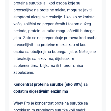
proteina surutke, ali kod osoba koje su
preosetljive na proteine mleka, mogu se javiti
simptomi alergijske reakcije. Ukoliko se koriste u
većoj količini od preporučenih i tokom dužeg
perioda, proteini surutke mogu oštetiti bubrege i
jetru. Zato se ne preporučuje primena kod osoba
preosetljivih na proteine mleka, kao ni kod
osoba sa oboljenjima bubrega i jetre. Neželjene
interakcije sa lekovima, dijetetskim
suplementima, biljkama ili hranom, nisu
zabeležene.
Koncentrat proteina surutke (oko 80%) sa
dodatim digestivnim enzimima
Whey Pro je koncentrat proteina surutke sa
prvoklasnim proteinom surutke koji sadrži