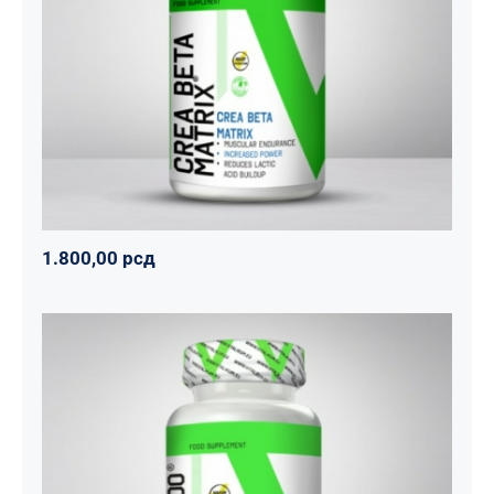
CREA BETA MATRIX
Napumpanko
Svi proizvodi
Vitalikum
1.800,00
рсд
1.800,00
рсд
Tribulus 1000
Svi proizvodi
Vitalikum
Zdravko