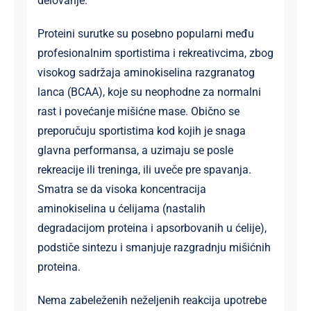
delovanje.
Proteini surutke su posebno popularni među
profesionalnim sportistima i rekreativcima, zbog
visokog sadržaja aminokiselina razgranatog
lanca (BCAA), koje su neophodne za normalni
rast i povećanje mišićne mase. Obično se
preporučuju sportistima kod kojih je snaga
glavna performansa, a uzimaju se posle
rekreacije ili treninga, ili uveče pre spavanja.
Smatra se da visoka koncentracija
aminokiselina u ćelijama (nastalih
degradacijom proteina i apsorbovanih u ćelije),
podstiče sintezu i smanjuje razgradnju mišićnih
proteina.
Nema zabeleženih neželjenih reakcija upotrebe