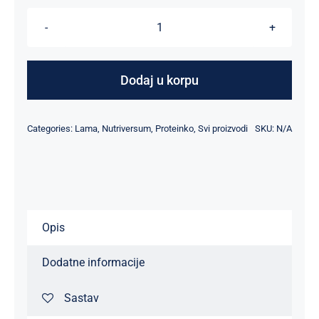
Whey
Pro
-
Dodaj u korpu
1000
g
Categories:
Lama
,
Nutriversum
,
Proteinko
,
Svi proizvodi
SKU:
N/A
količina
Opis
Dodatne informacije
Sastav