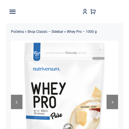
Skip
to
Toggle
content
Navigation
Home
Početna
»
Shop Classic – Sidebar
»
Whey Pro – 1000 g
Shop
Brendovi
Kontakt
Štedljivko
POPUSTI 5-50%