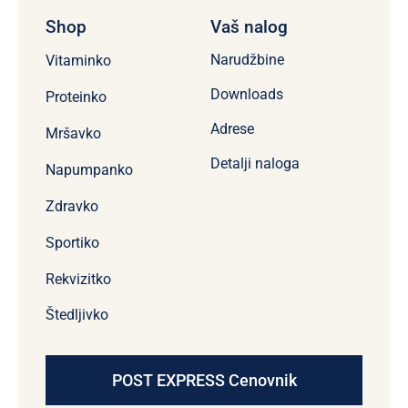
Shop
Vaš nalog
Narudžbine
Vitaminko
Downloads
Proteinko
Adrese
Mršavko
Detalji naloga
Napumpanko
Zdravko
Sportiko
Rekvizitko
Štedljivko
POST EXPRESS Cenovnik