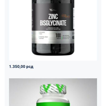
Cink Bisglicinat 20 mg – Zinc
Bisglycinate CoreChelate®, 100
kapsula
Basic supplements
Svi proizvodi
Vitaminko
1.350,00
рсд
1.350,00
рсд