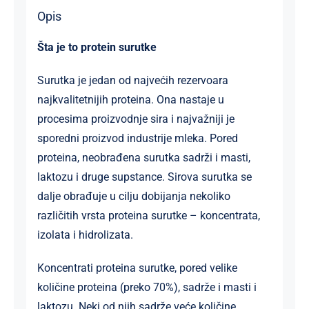
Opis
Šta je to protein surutke
Surutka je jedan od najvećih rezervoara
najkvalitetnijih proteina. Ona nastaje u
procesima proizvodnje sira i najvažniji je
sporedni proizvod industrije mleka. Pored
proteina, neobrađena surutka sadrži i masti,
laktozu i druge supstance. Sirova surutka se
dalje obrađuje u cilju dobijanja nekoliko
različitih vrsta proteina surutke – koncentrata,
izolata i hidrolizata.
Koncentrati proteina surutke, pored velike
količine proteina (preko 70%), sadrže i masti i
laktozu. Neki od njih sadrže veće količine