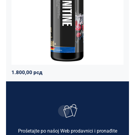
Maxler
Mršavko
Svi proizvodi
1.800,00
рсд
1.800,00
рсд
Prošetajte po našoj Web prodavnici i pronađite