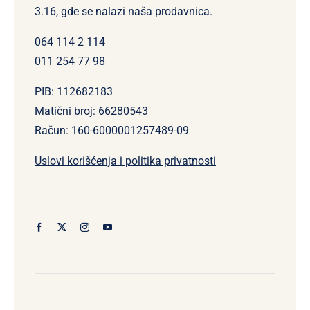
3.16, gde se nalazi naša prodavnica.
064 114 2 114
011 254 77 98
PIB: 112682183
Matični broj: 66280543
Račun: 160-6000001257489-09
Uslovi korišćenja i politika privatnosti