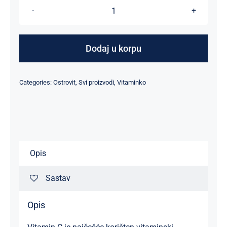
Vitamin
C
1000
Dodaj u korpu
mg
-
Categories:
Ostrovit
,
Svi proizvodi
,
Vitaminko
90
tableta
količina
Opis
Sastav
Opis