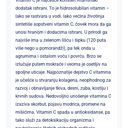
Vitamin C je najčešće korišten vitaminski
dodatak ishrani. To je hidrosolubilan vitamin –
lako se rastvara u vodi. Iako većina životinja
sintetiše sopstveni vitamin C, čovek mora da ga
unosi hranom i dodacima ishrani. U prirodi ga
najviše ima u zelenom lišću i šipku (120 puta
više nego u pomorandži), pa tek onda u
agrumima i ostalom voću i povrću. Brzo se
izlučuje putem mokraće i veoma je osetljiv na
spoljne uticaje. Najpoznatije dejstvo C vitamina
je učešće u stvaranju kolagena, neophodnog za
razvoj i obnavljanje tkiva, desni, zuba, kostiju i
krvnih sudova. Nedovoljno unošenje vitamina C
izaziva skorbut, pojavu modrica, promene na
mišićima. Vitamin C spada u antioksidanse, pa
tako služi za detoksikaciju organizma i