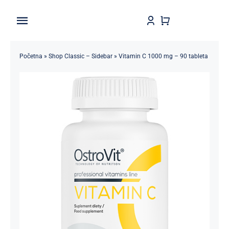
Skip
to
Toggle
content
Navigation
Home
Početna
»
Shop Classic – Sidebar
»
Vitamin C 1000 mg – 90 tableta
Shop
Brendovi
Kontakt
Štedljivko
POPUSTI 5-50%