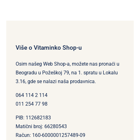
Više o Vitaminko Shop-u
Osim našeg Web Shop-a, možete nas pronaći u
Beogradu u Požeškoj 79, na 1. spratu u Lokalu
3.16, gde se nalazi naša prodavnica.
064 114 2 114
011 254 77 98
PIB: 112682183
Matični broj: 66280543
Račun: 160-6000001257489-09