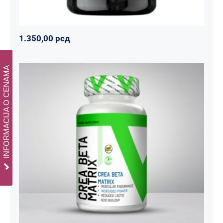
1.350,00
рсд
INFORMACIJA O CENAMA
CREA BETA MATRIX
Napumpanko
Svi proizvodi
Vitalikum
1.800,00
рсд