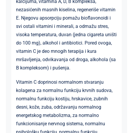
kalcijuma, vitamina A, D, B kompleksa,
nezasićenih masnih kiselina, regeneriše vitamin
E. Njegovu apsorpciju pomažu bioflavonoidi i
svi ostali vitamini i minerali, a odmažu stres,
visoka temperatura, duvan (jedna cigareta uništi
do 100 mg), alkohol i antibiotici. Pored ovoga,
vitamin C je deo mnogih terapija i kura
mršavljenja, odvikavanja od droga, alkohola (sa
B kompleksom) i pušenja.
Vitamin C doprinosi normalnom stvaranju
kolagena za normalnu funkciju krvnih sudova,
normalnu funkciju kostiju, hrskavice, zubnih
desni, kože, zuba, održavanju normalnog
energetskog metabolizma, za normalno
funkcionisanje nervnog sistema, normalnu
psihološku funkciju, normalnu funkciju