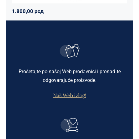
1.800,00
рсд
Prošetajte po našoj Web prodavnici i pronađite
odgovarajuće proizvode.
Naš Web izlog!