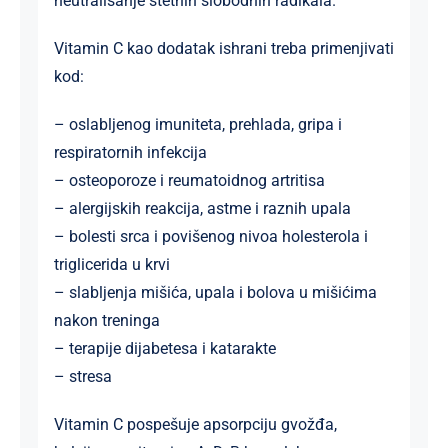
neutralisanje štetnih slobodnih radikala.
Vitamin C kao dodatak ishrani treba primenjivati
kod:
– oslabljenog imuniteta, prehlada, gripa i
respiratornih infekcija
– osteoporoze i reumatoidnog artritisa
– alergijskih reakcija, astme i raznih upala
– bolesti srca i povišenog nivoa holesterola i
triglicerida u krvi
– slabljenja mišića, upala i bolova u mišićima
nakon treninga
– terapije dijabetesa i katarakte
– stresa
Vitamin C pospešuje apsorpciju gvožđa,