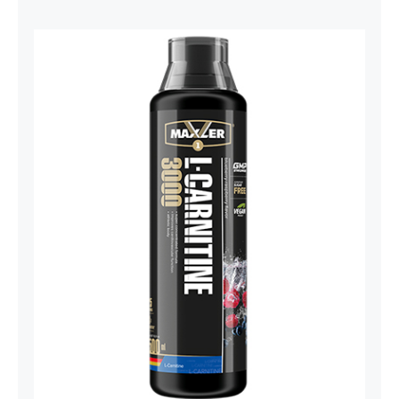
Carnitine Liquid Comfortable Shape
3000 – 500 ml
Maxler
Mršavko
Svi proizvodi
1.800,00
рсд