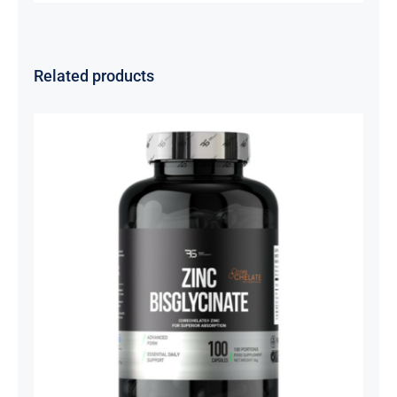
Related products
Cink Bisglicinat 20 mg – Zinc
Bisglycinate CoreChelate®, 100
kapsula
Basic supplements
Svi proizvodi
Vitaminko
1.350,00
рсд