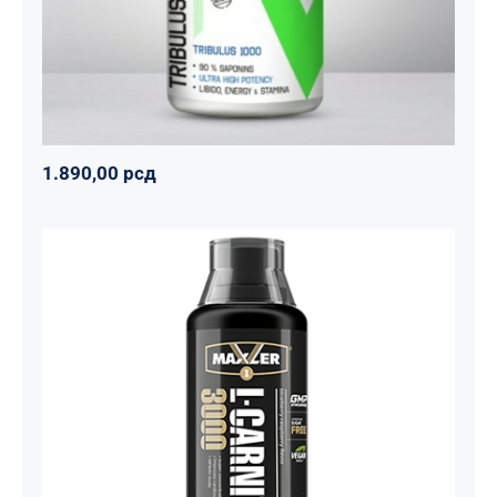
1.890,00
рсд
Carnitine Liquid Comfortable Shape
3000 – 500 ml
Maxler
Mršavko
Svi proizvodi