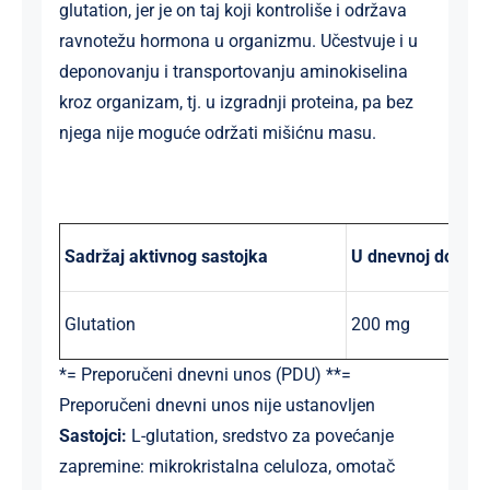
glutation, jer je on taj koji kontroliše i održava
ravnotežu hormona u organizmu. Učestvuje i u
deponovanju i transportovanju aminokiselina
kroz organizam, tj. u izgradnji proteina, pa bez
njega nije moguće održati mišićnu masu.
Sadržaj aktivnog sastojka
U dnevnoj dozi
(1
Glutation
200 mg
*= Preporučeni dnevni unos (PDU) **=
Preporučeni dnevni unos nije ustanovljen
S
astojci:
L-glutation, sredstvo za povećanje
zapremine: mikrokristalna celuloza, omotač