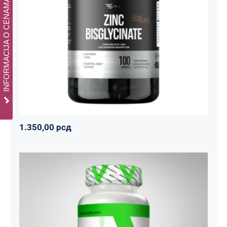
INFORMACIJA O CENAMA
Bisglycinate CoreChelate®, 100
kapsula
Basic supplements
Svi proizvodi
Vitaminko
1.350,00
рсд
1.350,00
рсд
CREA BETA MATRIX