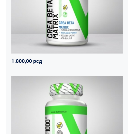
Napumpanko
Svi proizvodi
Vitalikum
1.800,00
рсд
1.800,00
рсд
Tribulus 1000
Svi proizvodi
Vitalikum
Zdravko
1.890,00
рсд