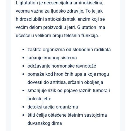
L-glutation je neesencijalna aminokiselina,
veoma važna za ljudsko zdravlje. To je jak
hidrosolubilni antioksidantski enzim koji se
većim delom proizvodi u jetri. Glutation ima
učešće u velikom broju telesnih funkcija.
zaštita organizma od slobodnih radikala
jačanje imunog sistema
održavanje hormonske ravnoteže
pomaže kod hroničnih upala koje mogu
dovesti do artritisa, srčanih oboljenja
smanjuje rizik od pojave raznih tumora i
bolesti jetre
detoksikacija organizma
štiti ćelije oštećene štetnim sastojcima
duvanskog dima