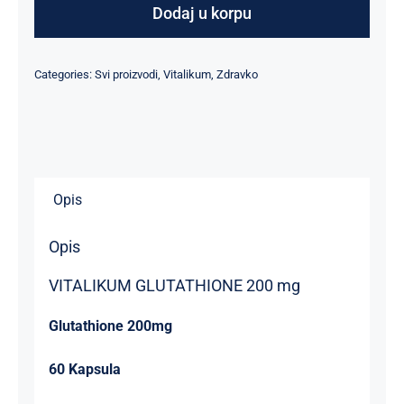
200
Dodaj u korpu
MG
količina
Categories:
Svi proizvodi
,
Vitalikum
,
Zdravko
Opis
Opis
VITALIKUM GLUTATHIONE 200 mg
Glutathione 200mg
60 Kapsula