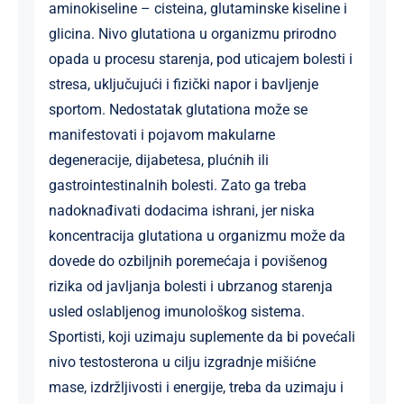
aminokiseline – cisteina, glutaminske kiseline i
glicina. Nivo glutationa u organizmu prirodno
opada u procesu starenja, pod uticajem bolesti i
stresa, uključujući i fizički napor i bavljenje
sportom. Nedostatak glutationa može se
manifestovati i pojavom makularne
degeneracije, dijabetesa, plućnih ili
gastrointestinalnih bolesti. Zato ga treba
nadoknađivati dodacima ishrani, jer niska
koncentracija glutationa u organizmu može da
dovede do ozbiljnih poremećaja i povišenog
rizika od javljanja bolesti i ubrzanog starenja
usled oslabljenog imunološkog sistema.
Sportisti, koji uzimaju suplemente da bi povećali
nivo testosterona u cilju izgradnje mišićne
mase, izdržljivosti i energije, treba da uzimaju i