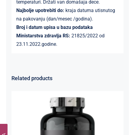
temperaturi. Držati van domašaja dece.
Najbolje upotrebiti do:
kraja datuma utisnutog
na pakovanju (dan/mesec /godina).
Broj i datum upisa u bazu podataka
Ministarstva zdravlja RS:
21825/2022 od
23.11.2022.godine.
Related products
Cink Bisglicinat 20 mg – Zinc