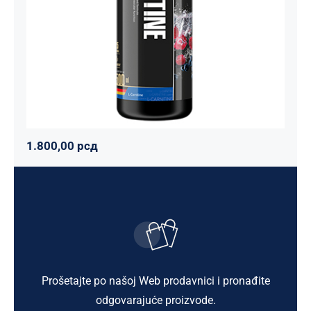
1.800,00
рсд
1.800,00
рсд
Prošetajte po našoj Web prodavnici i pronađite
odgovarajuće proizvode.