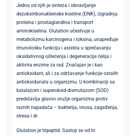
Jedna od njih je sinteza i obnavljanje
dezoksiribonukleinske kiseline (DNK), izgradnja
proteina i prostaglandina i transport
aminokiselina. Glutation učestvuje u
metabolizmu karcinogena i toksina, unapređuje
imunološku funkciju i asistira u sprečavanju
oksidativnog oštećenja i degeneracije ćelija i
aktivira enzime za rad. Značajan je i kao
antioksidant, ali i za održavanje funkcije ostalih
antioksidanata u organizmu. U kombinaciji sa
katalazom i superoksid-dismutazom (SOD)
predstavlja glavno oružje organizma protiv
raznih napadača – bakterija, virusa, zagađenja,
stresa i dr.
Glutation je tripeptid. Sastoji se od tri