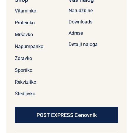
Narudžbine
Vitaminko
Downloads
Proteinko
Adrese
Mršavko
Detalji naloga
Napumpanko
Zdravko
Sportiko
Rekvizitko
Štedljivko
POST EXPRESS Cenovnik