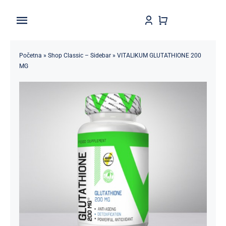
Skip
to
Toggle
content
Navigation
Home
Početna
»
Shop Classic – Sidebar
»
VITALIKUM GLUTATHIONE 200
MG
Shop
Brendovi
Kontakt
Štedljivko
POPUSTI 5-50%