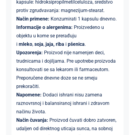
kapsule: hidroksipropilmetilceluloza, sredstvo
protiv zgrudvavanja: magnezijum-stearat.
Način primene:
Konzumirati 1 kapsulu dnevno.
Informacije o alergenima:
Proizvedeno u
objektu u kome se prerađuju
i
mleko
,
soja
,
jaja,
riba
i
pšenica
.
Upozorenja:
Proizvod nije namenjen deci,
trudnicama i dojiljama. Pre upotrebe proizvoda
konsultovati se sa lekarom ili farmaceutom.
Preporučene dnevne doze se ne smeju
prekoračiti.
Napomene:
Dodaci ishrani nisu zamena
raznovrsnoj i balansiranoj ishrani i zdravom
načinu života.
Način čuvanja:
Proizvod čuvati dobro zatvoren,
udaljen od direktnog uticaja sunca, na sobnoj