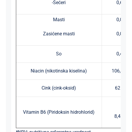
-Šećeri
0,6 g
Masti
0,0 g
Zasićene masti
0,0 g
So
0,4 g
Niacin (nikotinska kiselina)
106,4 mg
Cink (cink-oksid)
62 mg
Vitamin B6 (Piridoksin hidrohlorid)
8,4 mg