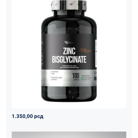
Cink Bisglicinat 20 mg – Zinc
Bisglycinate CoreChelate®, 100
kapsula
Basic supplements
Svi proizvodi
Vitaminko
1.350,00
рсд
1.350,00
рсд