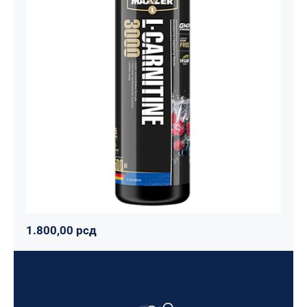
Carnitine Liquid Comfortable Shape
3000 – 500 ml
Maxler
Mršavko
Svi proizvodi
1.800,00
рсд
1.800,00
рсд