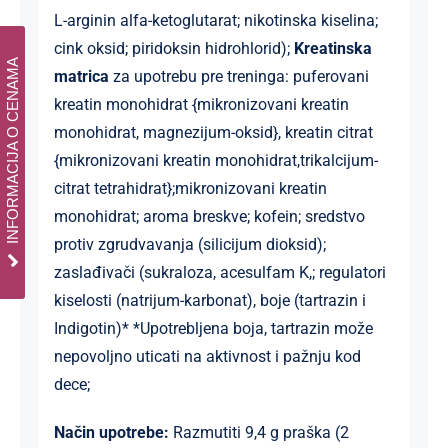
L-arginin alfa-ketoglutarat; nikotinska kiselina;
cink oksid; piridoksin hidrohlorid);
Kreatinska
INFORMACIJA O CENAMA
matrica
za upotrebu pre treninga: puferovani
kreatin monohidrat {mikronizovani kreatin
monohidrat, magnezijum-oksid}, kreatin citrat
{mikronizovani kreatin monohidrat,trikalcijum-
citrat tetrahidrat};mikronizovani kreatin
monohidrat; aroma breskve; kofein; sredstvo
protiv zgrudvavanja (silicijum dioksid);
zaslađivači (sukraloza, acesulfam K,; regulatori
kiselosti (natrijum-karbonat), boje (tartrazin i
Indigotin)* *Upotrebljena boja, tartrazin može
nepovoljno uticati na aktivnost i pažnju kod
dece;
Način upotrebe:
Razmutiti 9,4 g praška (2