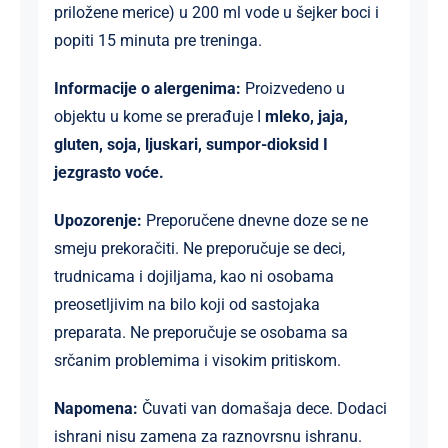
priložene merice) u 200 ml vode u šejker boci i
popiti 15 minuta pre treninga.
Informacije o alergenima:
Proizvedeno u
objektu u kome se prerađuje I
mleko, jaja,
gluten, soja, ljuskari, sumpor-dioksid I
jezgrasto voće.
Upozorenje:
Preporučene dnevne doze se ne
smeju prekoračiti. Ne preporučuje se deci,
trudnicama i dojiljama, kao ni osobama
preosetljivim na bilo koji od sastojaka
preparata. Ne preporučuje se osobama sa
srčanim problemima i visokim pritiskom.
Napomena:
Čuvati van domašaja dece. Dodaci
ishrani nisu zamena za raznovrsnu ishranu.