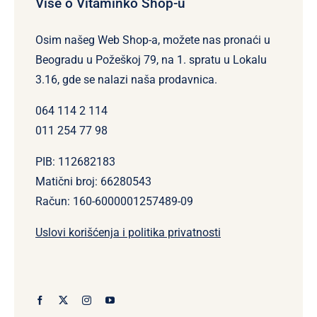
Više o Vitaminko Shop-u
Osim našeg Web Shop-a, možete nas pronaći u
Beogradu u Požeškoj 79, na 1. spratu u Lokalu
3.16, gde se nalazi naša prodavnica.
064 114 2 114
011 254 77 98
PIB: 112682183
Matični broj: 66280543
Račun: 160-6000001257489-09
Uslovi korišćenja i politika privatnosti