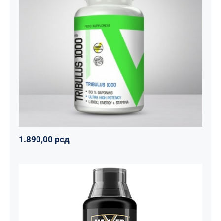
Tribulus 1000
Svi proizvodi
Vitalikum
Zdravko
1.890,00
рсд
1.890,00
рсд