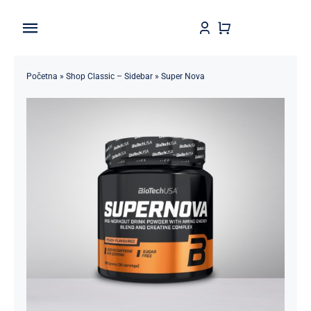
Skip
to
Toggle
content
Navigation
Home
Početna
»
Shop Classic – Sidebar
»
Super Nova
Shop
Brendovi
Kontakt
Štedljivko
POPUSTI 5-50%