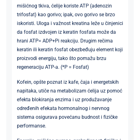
mišićnog tkiva, ćelije koriste ATP (adenozin
trifosfat) kao gorivo; ipak, ovo gorivo se brzo
iskoristi. Uloga i važnost kreatina leže u činjenici
da fosfat izdvojen iz keratin fosfata može da
hrani ATP= ADP+Pi reakciju. Drugim rečima
keratin ili keratin fosfat obezbeđuju element koji
proizvodi energiju, tako što pomažu brzu
regeneraciju ATP-a. (*P = Fosfat)
Kofein, opšte poznat iz kafe, čaja i energetskih
napitaka, utiče na metabolizam ćelija uz pomoć
efekta blokiranja enzima i uz produžavanje
određenih efekata hormonalnog i nervnog
sistema osigurava povećanu budnost i fizičke
performanse.