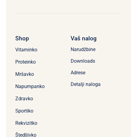
Shop
Vaš nalog
Narudžbine
Vitaminko
Downloads
Proteinko
Adrese
Mršavko
Detalji naloga
Napumpanko
Zdravko
Sportiko
Rekvizitko
Štedljivko