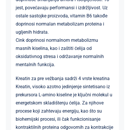
jest, povećavaju performansi i izdržljivost. Uz
ostale sastojke proizvoda, vitamin B6 takođe
doprinosi normalan metabolizam proteina i
ugljenih hidrata.
Cink doprinosi normalnom metabolizmu
masnih kiselina, kao i zaštiti ćelija od
oksidativnog stresa i održavanje normalnih
mentalnih funkcija.
Kreatin za pre vežbanja sadrži 4 vrste kreatina
Kreatin, visoko azotno jedinjenje sintetisano iz
prekursora L-amino kiseline je ključni molekul u
energetskom skladištenju ćelija. Za njihove
procese koji zahtevaju energiju, kao što su
biohemijski procesi, ili čak funkcionisanje
kontraktilnih proteina odgovornih za kontrakcije