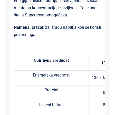
Energija, mišićna pumpa, prokrvljenost, fizička i
mentalna koncentracija, izdržljivost. To je ono
što ja Supernova omogućava.
Namena:
prašak za izradu napitka koji se koristi
pre treninga
Nutritivna vrednost
100g
Energetska vrednost
136 kJ/ 32 k
Proteini
0 g
Ugljeni hidrati
8 g