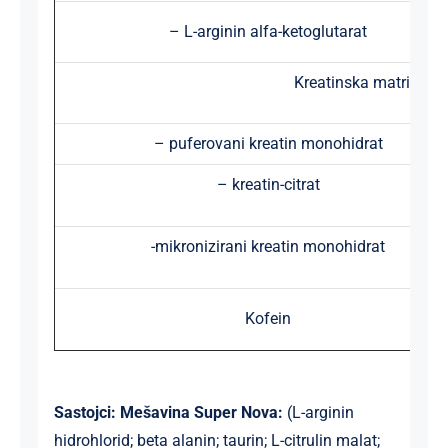
– L-arginin alfa-ketoglutarat
Kreatinska matrica za
– puferovani kreatin monohidrat
– kreatin-citrat
-mikronizirani kreatin monohidrat
Kofein
Sastojci:
Mešavina Super Nova:
(L-arginin
hidrohlorid; beta alanin; taurin; L-citrulin malat;