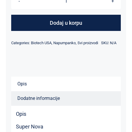
Super
Nova
količina
Dodaj u korpu
Categories:
Biotech USA
,
Napumpanko
,
Svi proizvodi
SKU:
N/A
Opis
Dodatne informacije
Opis
Super Nova