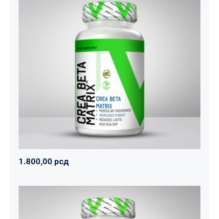
CREA BETA MATRIX
Napumpanko
Svi proizvodi
Vitalikum
1.800,00
рсд
1.800,00
рсд