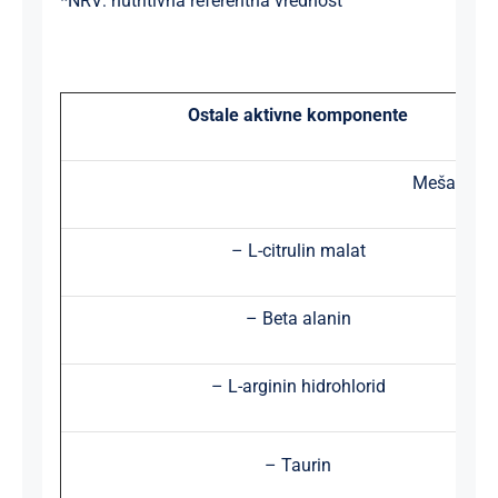
*
NRV:
nutritivna referentna vrednost
Ostale aktivne komponente
Mešavina 
– L-citrulin malat
– Beta alanin
– L-arginin hidrohlorid
– Taurin