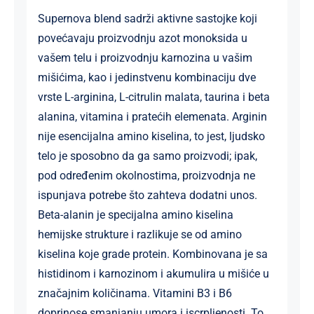
Supernova blend sadrži aktivne sastojke koji
povećavaju proizvodnju azot monoksida u
vašem telu i proizvodnju karnozina u vašim
mišićima, kao i jedinstvenu kombinaciju dve
vrste L-arginina, L-citrulin malata, taurina i beta
alanina, vitamina i pratećih elemenata. Arginin
nije esencijalna amino kiselina, to jest, ljudsko
telo je sposobno da ga samo proizvodi; ipak,
pod određenim okolnostima, proizvodnja ne
ispunjava potrebe što zahteva dodatni unos.
Beta-alanin je specijalna amino kiselina
hemijske strukture i razlikuje se od amino
kiselina koje grade protein. Kombinovana je sa
histidinom i karnozinom i akumulira u mišiće u
značajnim količinama. Vitamini B3 i B6
doprinose smanjanju umora i iscrpljenosti. To