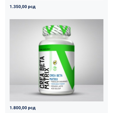
1.350,00
рсд
CREA BETA MATRIX
Napumpanko
Svi proizvodi
Vitalikum
1.800,00
рсд
1.800,00
рсд