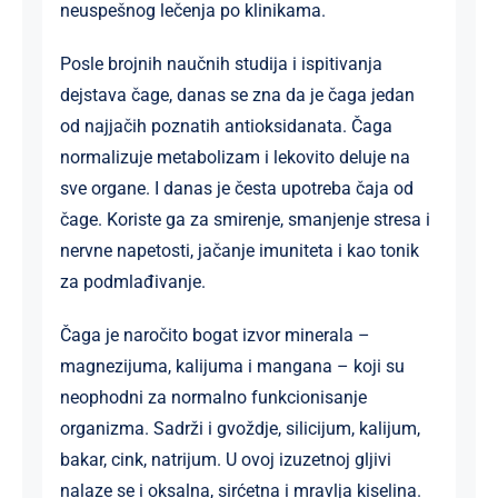
neuspešnog lečenja po klinikama.
Posle brojnih naučnih studija i ispitivanja
dejstava čage, danas se zna da je čaga jedan
od najjačih poznatih antioksidanata. Čaga
normalizuje metabolizam i lekovito deluje na
sve organe. I danas je česta upotreba čaja od
čage. Koriste ga za smirenje, smanjenje stresa i
nervne napetosti, jačanje imuniteta i kao tonik
za podmlađivanje.
Čaga je naročito bogat izvor minerala –
magnezijuma, kalijuma i mangana – koji su
neophodni za normalno funkcionisanje
organizma. Sadrži i gvoždje, silicijum, kalijum,
bakar, cink, natrijum. U ovoj izuzetnoj gljivi
nalaze se i oksalna, sirćetna i mravlja kiselina.