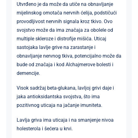
Utvrđeno je da može da utiče na obnavljanje
mijelinskog omotača nervnih ćelija, podstičući
provodljivost nervnih signala kroz tkivo. Ovo
svojstvo može da ima značaja za obolele od
multiple skleroze i distrofije mišića. Uticaj
sastojaka lavlje grive na zarastanje i
obnavljanje nervnog tkiva, potencijalno može da
bude od značaja i kod Alchajmerove bolesti i
demencije.
Visok sadržaj beta-glukana, lavljoj grivi daje i
jaka antioksidantska svojstva, što ima
pozitivnog uticaja na jačanje imuniteta.
Lavlja griva ima uticaja i na smanjenje nivoa
holesterola i šećera u krvi.