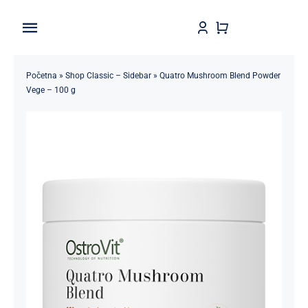
Skip
to
Toggle
content
Navigation
Home
Početna
»
Shop Classic – Sidebar
»
Quatro Mushroom Blend Powder
Vege – 100 g
Shop
Brendovi
Kontakt
Štedljivko
POPUSTI 5-50%