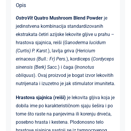
Opis
OstroVit
Quatro Mushroom Blend Powder
je
jedinstvena kombinacija standardizovanih
ekstrakata četiri azijske lekovite gljive u prahu –
hrastova sjajnica, reiši (
Ganoderma lucidum
(Curtis) P. Karst.
), lavlja griva (
Hericium
erinaceus (Bull.: Fr) Pers.
), kordiceps (
Cordyceps
sinensis (Berk) Sacc.
) i čaga (
Inonotus
obliquus
). Ovaj proizvod je bogat izvor lekovitih
nutrijenata i izuzetno je jak stimulator imuniteta.
Hrastova sjajnica (reiši)
je lekovita gljiva koja je
dobila ime po karakterističnom sjaju šešira i po
tome što raste na panjevima ili korenju drveća,
posebno hrasta i kestena. Plodonosno telo
hrastove sjajnice sastoji se iz tamnocrvenog