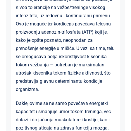
nivoa tolerancije na vežbe/treninge visokog
intenziteta, uz redovnu i kontinuiranu primenu.
Ovo je moguće jer kordiceps povećava telesnu
proizvodnju adenozin-trifosfata (ATP) koji je,
kako je opšte poznato, neophodan za
prenošenje energije u mišiće. U vezi sa time, telu
se omogućava bolja iskoristljivost kiseonika
tokom vežbanja – potreban je maksimalan
utrošak kiseonika tokom fizičke aktivnosti, što
predstavlja glavnu determinantu kondicije
organizma.
Dakle, ovime se ne samo povećava energetki
kapacitet i smanjuje umor tokom treninga, već
dolazi i do jačanja muskulature i kostiju, kao i
pozitivnog uticaja na zdravu funkciju mozga.