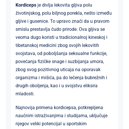
Kordiceps
je divlja lekovita gljiva polu
životinjskog, polu biljnog porekla, nešto između
gljive i gusenice. To upravo znači da u pravom
smislu prestavlja čudo prirode. Ova gljiva se
veoma dugo koristi u tradicionalnoj kineskoj i
tibetanskoj medicini zbog svojih lekovitih
svojstava, od poboljšanja seksualne funkcije,
povećanja fizičke snage i suzbijanja umora,
zbog svog pozitivnog uticaja na oporavak
organizma i mišića, pa do lečenja bubrežnih i
drugih oboljenja, kao i u svojstvu eliksira
mladosti.
Najnovija primena kordicepsa, potkrepljena
naučnim istraživanjima i studijama, uključuje
njegov veliki potencijal u sportskim