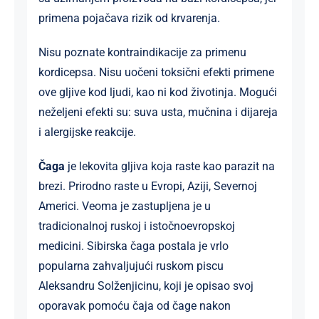
primena pojačava rizik od krvarenja.
Nisu poznate kontraindikacije za primenu
kordicepsa. Nisu uočeni toksični efekti primene
ove gljive kod ljudi, kao ni kod životinja. Mogući
neželjeni efekti su: suva usta, mučnina i dijareja
i alergijske reakcije.
Čaga
je lekovita gljiva koja raste kao parazit na
brezi. Prirodno raste u Evropi, Aziji, Severnoj
Americi. Veoma je zastupljena je u
tradicionalnoj ruskoj i istočnoevropskoj
medicini. Sibirska čaga postala je vrlo
popularna zahvaljujući ruskom piscu
Aleksandru Solženjicinu, koji je opisao svoj
oporavak pomoću čaja od čage nakon