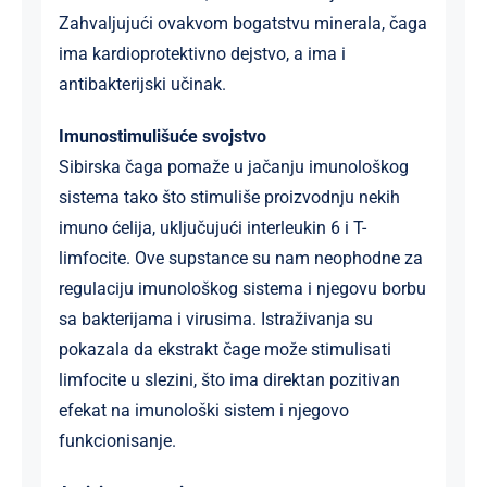
Zahvaljujući ovakvom bogatstvu minerala, čaga
ima kardioprotektivno dejstvo, a ima i
antibakterijski učinak.
Imunostimulišuće svojstvo
Sibirska čaga pomaže u jačanju imunološkog
sistema tako što stimuliše proizvodnju nekih
imuno ćelija, uključujući interleukin 6 i T-
limfocite. Ove supstance su nam neophodne za
regulaciju imunološkog sistema i njegovu borbu
sa bakterijama i virusima. Istraživanja su
pokazala da ekstrakt čage može stimulisati
limfocite u slezini, što ima direktan pozitivan
efekat na imunološki sistem i njegovo
funkcionisanje.