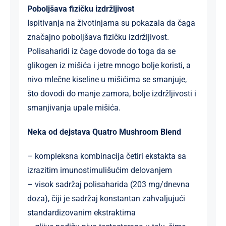
Poboljšava fizičku izdržljivost
Ispitivanja na životinjama su pokazala da čaga
značajno poboljšava fizičku izdržljivost.
Polisaharidi iz čage dovode do toga da se
glikogen iz mišića i jetre mnogo bolje koristi, a
nivo mlečne kiseline u mišićima se smanjuje,
što dovodi do manje zamora, bolje izdržljivosti i
smanjivanja upale mišića.
Neka od dejstava Quatro Mushroom Blend
– kompleksna kombinacija četiri ekstakta sa
izrazitim imunostimulišućim delovanjem
– visok sadržaj polisaharida (203 mg/dnevna
doza), čiji je sadržaj konstantan zahvaljujući
standardizovanim ekstraktima