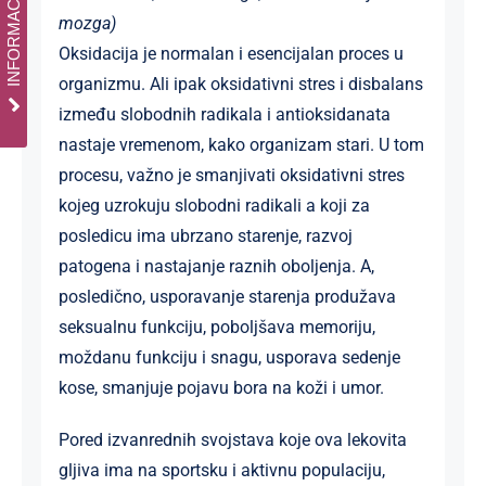
mozga)
Oksidacija je normalan i esencijalan proces u
organizmu. Ali ipak oksidativni stres i disbalans
između slobodnih radikala i antioksidanata
nastaje vremenom, kako organizam stari. U tom
procesu, važno je smanjivati oksidativni stres
kojeg uzrokuju slobodni radikali a koji za
posledicu ima ubrzano starenje, razvoj
patogena i nastajanje raznih oboljenja. A,
posledično, usporavanje starenja produžava
seksualnu funkciju, poboljšava memoriju,
moždanu funkciju i snagu, usporava sedenje
kose, smanjuje pojavu bora na koži i umor.
Pored izvanrednih svojstava koje ova lekovita
gljiva ima na sportsku i aktivnu populaciju,