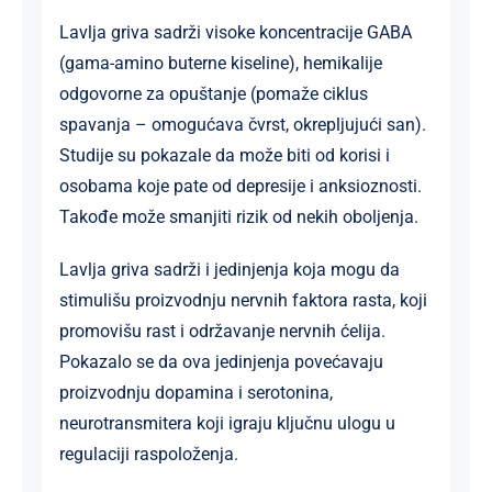
Lavlja griva sadrži visoke koncentracije GABA
(gama-amino buterne kiseline), hemikalije
odgovorne za opuštanje (pomaže ciklus
spavanja – omogućava čvrst, okrepljujući san).
Studije su pokazale da može biti od korisi i
osobama koje pate od depresije i anksioznosti.
Takođe može smanjiti rizik od nekih oboljenja.
Lavlja griva sadrži i jedinjenja koja mogu da
stimulišu proizvodnju nervnih faktora rasta, koji
promovišu rast i održavanje nervnih ćelija.
Pokazalo se da ova jedinjenja povećavaju
proizvodnju dopamina i serotonina,
neurotransmitera koji igraju ključnu ulogu u
regulaciji raspoloženja.