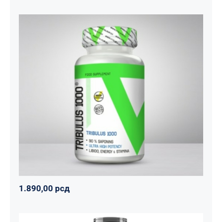
Tribulus 1000
Svi proizvodi
Vitalikum
Zdravko
1.890,00
рсд
1.890,00
рсд