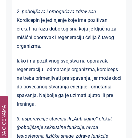
2. poboljšava i omogućava zdrav san
Kordicepin je jedinjenje koje ima pozitivan
efekat na fazu dubokog sna koja je ključna za
mišićni oporavak i regeneraciju ćelija čitavog
organizma.
Iako ima pozitivnog svojstva na oporavak,
regeneraciju i odmaranje organizma, kordiceps
ne treba primenjivati pre spavanja, jer može doći
do povećanog stvaranja energije i ometanja
spavanja. Najbolje ga je uzimati ujutro ili pre
treninga.
INFORMACIJA O CENAMA
3. usporavanje starenja ili „Anti-aging“ efekat
(poboljšanje seksualne funkcije, nivoa
testosterona, fizičke snage, zdrave funkcije