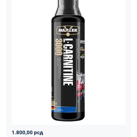
Carnitine Liquid Comfortable Shape
3000 – 500 ml
Maxler
Mršavko
Svi proizvodi
1.800,00
рсд
1.800,00
рсд