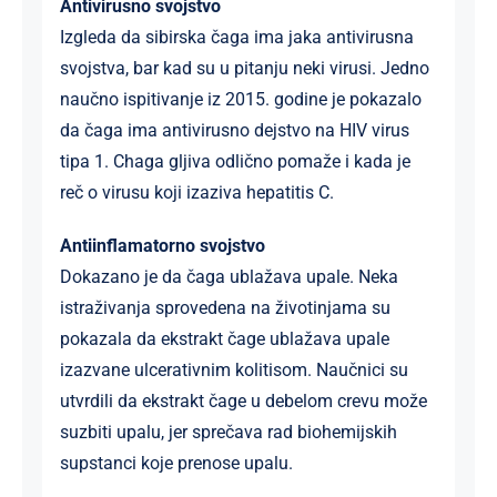
Antivirusno svojstvo
Izgleda da sibirska čaga ima jaka antivirusna
svojstva, bar kad su u pitanju neki virusi. Jedno
naučno ispitivanje iz 2015. godine je pokazalo
da čaga ima antivirusno dejstvo na HIV virus
tipa 1. Chaga gljiva odlično pomaže i kada je
reč o virusu koji izaziva hepatitis C.
Antiinflamatorno svojstvo
Dokazano je da čaga ublažava upale. Neka
istraživanja sprovedena na životinjama su
pokazala da ekstrakt čage ublažava upale
izazvane ulcerativnim kolitisom. Naučnici su
utvrdili da ekstrakt čage u debelom crevu može
suzbiti upalu, jer sprečava rad biohemijskih
supstanci koje prenose upalu.