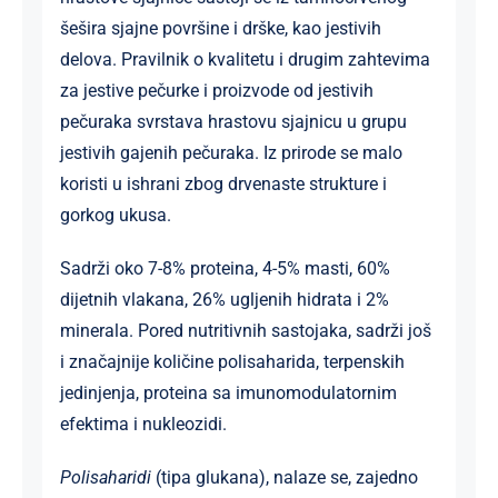
šešira sjajne površine i drške, kao jestivih
delova. Pravilnik o kvalitetu i drugim zahtevima
za jestive pečurke i proizvode od jestivih
pečuraka svrstava hrastovu sjajnicu u grupu
jestivih gajenih pečuraka. Iz prirode se malo
koristi u ishrani zbog drvenaste strukture i
gorkog ukusa.
Sadrži oko 7-8% proteina, 4-5% masti, 60%
dijetnih vlakana, 26% ugljenih hidrata i 2%
minerala. Pored nutritivnih sastojaka, sadrži još
i značajnije količine polisaharida, terpenskih
jedinjenja, proteina sa imunomodulatornim
efektima i nukleozidi.
Polisaharidi
(tipa glukana), nalaze se, zajedno