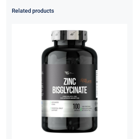
Related products
Cink Bisglicinat 20 mg – Zinc
Bisglycinate CoreChelate®, 100
kapsula
Basic supplements
Svi proizvodi
Vitaminko
1.350,00
рсд