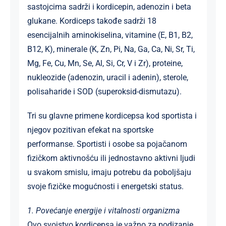
sastojcima sadrži i kordicepin, adenozin i beta
glukane. Kordiceps takođe sadrži 18
esencijalnih aminokiselina, vitamine (E, B1, B2,
B12, K), minerale (K, Zn, Pi, Na, Ga, Ca, Ni, Sr, Ti,
Mg, Fe, Cu, Mn, Se, Al, Si, Cr, V i Zr), proteine,
nukleozide (adenozin, uracil i adenin), sterole,
polisaharide i SOD (superoksid-dismutazu).
Tri su glavne primene kordicepsa kod sportista i
njegov pozitivan efekat na sportske
performanse. Sportisti i osobe sa pojačanom
fizičkom aktivnošću ili jednostavno aktivni ljudi
u svakom smislu, imaju potrebu da poboljšaju
svoje fizičke mogućnosti i energetski status.
1. Povećanje energije i vitalnosti organizma
Ovo svojstvo kordicepsa je važno za podizanje