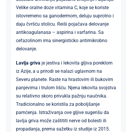
Velike oralne doze vitamina C, koje se koriste
istovremeno sa ganodermom, deluju suprotno i
daju čvršću stolicu. Reiši pojačava delovanje
antikoagulanasa – aspirina i varfarina. Sa
cefazolinom ima sinergisticko antimikrobno
delovanje.
Lavlja griva
je jestiva i lekovita gljiva poreklom
iz Azije, a u prirodi se nalazi uglavnom na
Severu planete. Raste na hrastovim ili bukovim
panjevima i trulom lišću. Njena lekovita svojstva
su relativno skoro privukla pažnju naučnika.
Tradicionalno se koristila za poboljšanje
pamćenja. Istraživanja ove gljive sugerišu da
lavlja griva može zaštititi nerve od bolesti ili
propadanja, prema sažetku iz studije iz 2015.