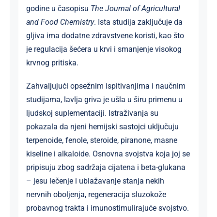
godine u časopisu
The Journal of Agricultural
and Food Chemistry
. Ista studija zaključuje da
gljiva ima dodatne zdravstvene koristi, kao što
je regulacija šećera u krvi i smanjenje visokog
krvnog pritiska.
Zahvaljujući opsežnim ispitivanjima i naučnim
studijama, lavlja griva je ušla u širu primenu u
ljudskoj suplementaciji. Istraživanja su
pokazala da njeni hemijski sastojci uključuju
terpenoide, fenole, steroide, piranone, masne
kiseline i alkaloide. Osnovna svojstva koja joj se
pripisuju zbog sadržaja cijatena i beta-glukana
– jesu lečenje i ublažavanje stanja nekih
nervnih oboljenja, regeneracija sluzokože
probavnog trakta i imunostimulirajuće svojstvo.