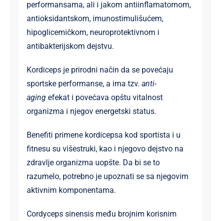
performansama, ali i jakom antiinflamatornom,
antioksidantskom, imunostimulišućem,
hipoglicemičkom, neuroprotektivnom i
antibakterijskom dejstvu.
Kordiceps je prirodni način da se povećaju
sportske performanse, a ima tzv.
anti-
aging
efekat i povećava opštu vitalnost
organizma i njegov energetski status.
Benefiti primene kordicepsa kod sportista i u
fitnesu su višestruki, kao i njegovo dejstvo na
zdravlje organizma uopšte. Da bi se to
razumelo, potrebno je upoznati se sa njegovim
aktivnim komponentama.
Cordyceps sinensis među brojnim korisnim