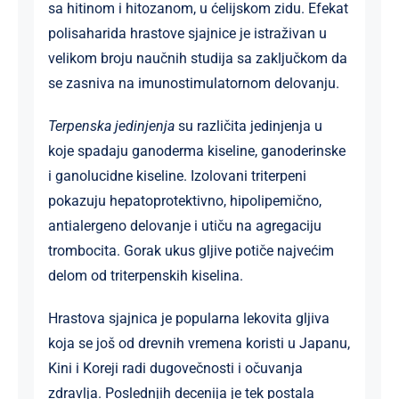
sa hitinom i hitozanom, u ćelijskom zidu. Efekat
polisaharida hrastove sjajnice je istraživan u
velikom broju naučnih studija sa zaključkom da
se zasniva na imunostimulatornom delovanju.
Terpenska jedinjenja
su različita jedinjenja u
koje spadaju ganoderma kiseline, ganoderinske
i ganolucidne kiseline. Izolovani triterpeni
pokazuju hepatoprotektivno, hipolipemično,
antialergeno delovanje i utiču na agregaciju
trombocita. Gorak ukus gljive potiče najvećim
delom od triterpenskih kiselina.
Hrastova sjajnica je popularna lekovita gljiva
koja se još od drevnih vremena koristi u Japanu,
Kini i Koreji radi dugovečnosti i očuvanja
zdravlja. Poslednjih decenija je tek postala