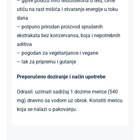
– gljive podižu nivo testosterona u telu, čime
utiču na rast mišića i stvaranje energije u toku
dana
– potpuno prirodan proizvod sprašenih
ekstrakata bez konzervansa, boja i nepotrebnih
aditiva
– pogodan za vegetarijance i vegane
– lak za pripremu i gutanje
Preporučeno doziranje i način upotrebe
Odrasli: uzimati sadržaj 1 dozirne merice (540
mg) dnevno sa vodom uz obrok. Koristiti mericu
koja se nalazi u pakovanju.