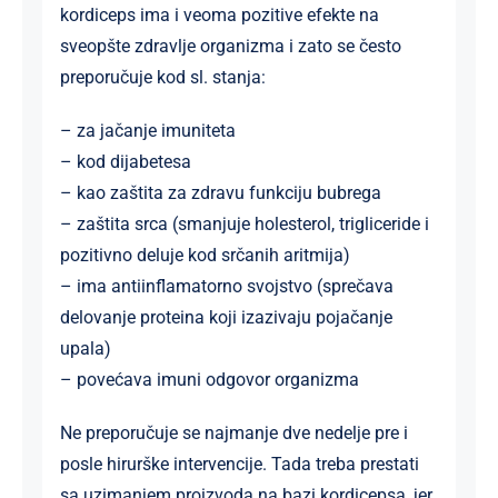
kordiceps ima i veoma pozitive efekte na
sveopšte zdravlje organizma i zato se često
preporučuje kod sl. stanja:
– za jačanje imuniteta
– kod dijabetesa
– kao zaštita za zdravu funkciju bubrega
– zaštita srca (smanjuje holesterol, trigliceride i
pozitivno deluje kod srčanih aritmija)
– ima antiinflamatorno svojstvo (sprečava
delovanje proteina koji izazivaju pojačanje
upala)
– povećava imuni odgovor organizma
Ne preporučuje se najmanje dve nedelje pre i
posle hirurške intervencije. Tada treba prestati
sa uzimanjem proizvoda na bazi kordicepsa, jer