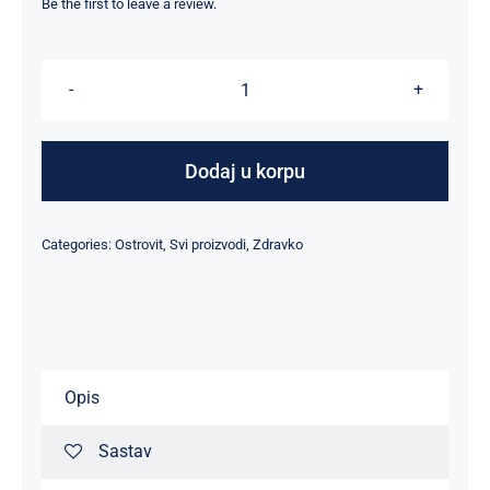
Be the first to leave a review.
Quatro
Mushroom
Blend
Dodaj u korpu
Powder
Vege
Categories:
Ostrovit
,
Svi proizvodi
,
Zdravko
-
100
g
količina
Opis
Sastav