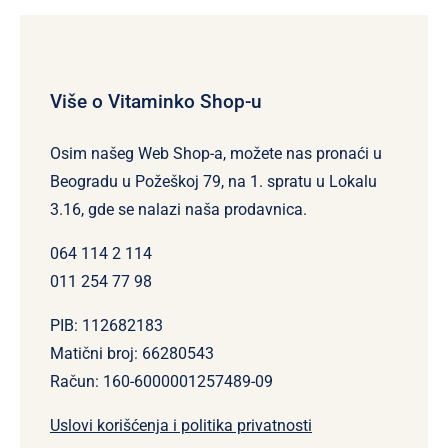
Više o Vitaminko Shop-u
Osim našeg Web Shop-a, možete nas pronaći u
Beogradu u Požeškoj 79, na 1. spratu u Lokalu
3.16, gde se nalazi naša prodavnica.
064 114 2 114
011 254 77 98
PIB: 112682183
Matični broj: 66280543
Račun: 160-6000001257489-09
Uslovi korišćenja i politika privatnosti