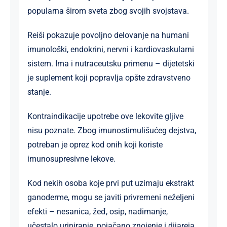
popularna širom sveta zbog svojih svojstava.
Reiši pokazuje povoljno delovanje na humani
imunološki, endokrini, nervni i kardiovaskularni
sistem. Ima i nutraceutsku primenu – dijetetski
je suplement koji popravlja opšte zdravstveno
stanje.
Kontraindikacije upotrebe ove lekovite gljive
nisu poznate. Zbog imunostimulišućeg dejstva,
potreban je oprez kod onih koji koriste
imunosupresivne lekove.
Kod nekih osoba koje prvi put uzimaju ekstrakt
ganoderme, mogu se javiti privremeni neželjeni
efekti – nesanica, žeđ, osip, nadimanje,
učestalo uriniranje, pojačano znojenje i dijareja.