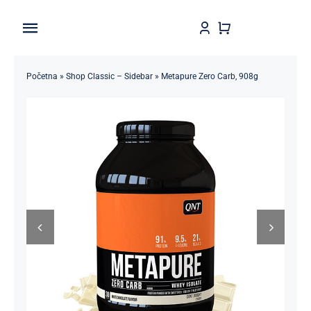
Skip
to
Toggle
content
Navigation
Home
Početna
»
Shop Classic – Sidebar
»
Metapure Zero Carb, 908g
Shop
Brendovi
Kontakt
Štedljivko
POPUSTI 5-50%