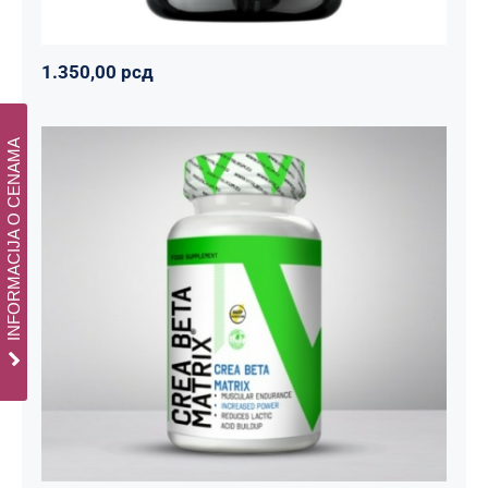
1.350,00
рсд
INFORMACIJA O CENAMA
CREA BETA MATRIX
Napumpanko
Svi proizvodi
Vitalikum
1.800,00
рсд