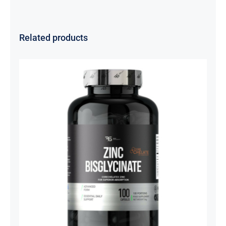
Related products
Cink Bisglicinat 20 mg – Zinc
Bisglycinate CoreChelate®, 100
kapsula
Basic supplements
Svi proizvodi
Vitaminko
1.350,00
рсд