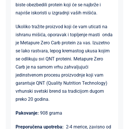
biste obezbedili protein koji će se najbrže i
najviše iskoristi u izgradnji vaših mišića.
Ukoliko tražite proizvod koji će vam uticati na
ishranu mišića, oporavak i topljenje masti onda
je Metapure Zero Carb protein za vas. Izuzetno
se lako rastvara, lepog kremastog ukusa kojim
se odlikuju svi QNT proteini. Metapure Zero
Carb je na samom vrhu zahvaljujući
jedinstvenom procesu proizvodnje koji vam
garantuje QNT (Quality Nutrition Technology)
vrhunski svetski brend sa tradicijom dugom
preko 20 godina.
Pakovanje:
908 grama
Preporučena upotreba:
2-4 merice, zavisno od