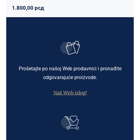
1.800,00
рсд
Prošetajte po našoj Web prodavnici i pronađite
odgovarajuće proizvode.
Naš Web izlog!