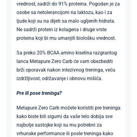
vrednost, sadrži do 91% proteina. Pogodan je za
osobe sa netolerancijom na laktozu, kao i za
ljude koji su na dijeti sa malo ugljenih hidrata.
Ne sadrži protein iz kolagena i druge vrste
proteina koji bi mu umanjili biološku vrednost.
Sa preko 20% BCAA amino kiselina razgrantog
lanca Metapure Zero Carb će vam obezbediti
brži oporavak nakon intezivnog treninga, veću
izdržljivost, održavanje i obnovu mišića.
Pre ili pose treninga?
Metapure Zero Carb možete koristiti pre treninga
kako biste bili sigurni da vaše telo dobija sve
najbolje sastojke koji su mu potrebni za
vrhunske performance ili posle treninga kako