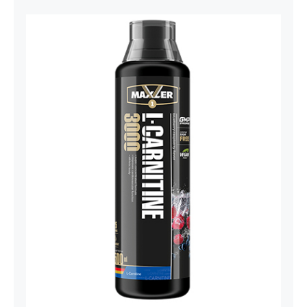
Carnitine Liquid Comfortable Shape
3000 – 500 ml
Maxler
Mršavko
Svi proizvodi
1.800,00
рсд