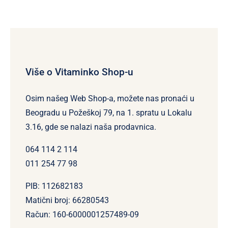
Više o Vitaminko Shop-u
Osim našeg Web Shop-a, možete nas pronaći u
Beogradu u Požeškoj 79, na 1. spratu u Lokalu
3.16, gde se nalazi naša prodavnica.
064 114 2 114
011 254 77 98
PIB: 112682183
Matični broj: 66280543
Račun: 160-6000001257489-09