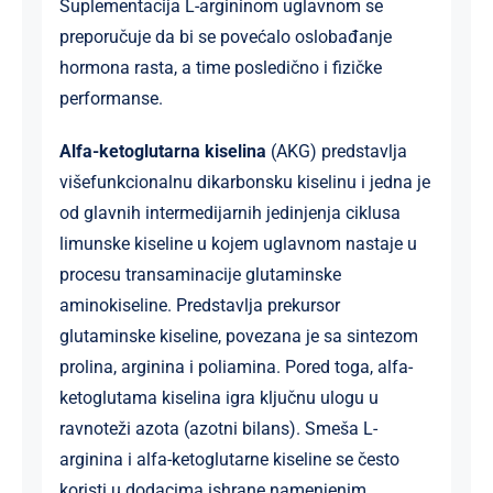
Suplementacija L-argininom uglavnom se
preporučuje da bi se povećalo oslobađanje
hormona rasta, a time posledično i fizičke
performanse.
Alfa-ketoglutarna kiselina
(AKG) predstavlja
višefunkcionalnu dikarbonsku kiselinu i jedna je
od glavnih intermedijarnih jedinjenja ciklusa
limunske kiseline u kojem uglavnom nastaje u
procesu transaminacije glutaminske
aminokiseline. Predstavlja prekursor
glutaminske kiseline, povezana je sa sintezom
prolina, arginina i poliamina. Pored toga, alfa-
ketoglutama kiselina igra ključnu ulogu u
ravnoteži azota (azotni bilans). Smeša L-
arginina i alfa-ketoglutarne kiseline se često
koristi u dodacima ishrane namenjenim