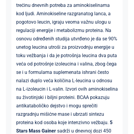
trećinu dnevnih potreba za aminokiselinama
kod ljudi. Aminokiseline razgranatog lanca, a
pogotovo leucin, igraju veoma važnu ulogu u
regulaciji energije i metabolizmu proteina. Na
osnovu određenih studija utvrđeno je da se 90%
unetog leucina utroši za proizvodnju energije u
toku vežbanja i da je potrošnja leucina dva puta
veća od potrošnje izoleucina i valina, zbog čega
se i u formulama suplemenata ishrani često
nalazi duplo veća količina L-leucina u odnosu
na L-izoleucin i L-valin. lzvori ovih aminokiselina
su životinjski i biljni proteini. BCAA pokazuju
antikataboličko dejstvo i mogu sprečiti
razgradnju mišićne mase i ubrzati sintezu
proteina kod osoba koje intenzivno vežbaju.
5
Stars Mass Gainer
sadrži u dnevnoj dozi 450