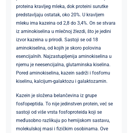
proteina kravljeg mleka, dok proteini surutke
predstavljaju ostatak, oko 20%. U kravljem
mleku ima kazeina od 2,8 do 3,4%. On se stvara
iz aminokiselina u mlečnoj žlezdi, što je jedini
izvor kazeina u prirodi. Sastoji se od 18
aminokiselina, od kojih je skoro polovina
esencijalnih. Najzastupljenija aminokiselina u
njemu je neesencijalna, glutaminska kiselina.
Pored aminokiselina, kazein sadrži i fosfornu
kiselinu, kalcijum-galaktozu i galaktozamin.
Kazein je složena belančevina iz grupe
fosfopeptida. To nije jedinstven protein, već se
sastoji od više vrsta fosfoproteida koji se
međusobno razlikuju po hemijskom sastavu,
molekulskoj masi i fizičkim osobinama. Ove