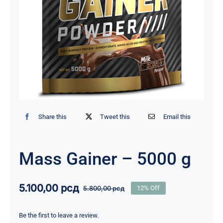
Share this
Tweet this
Email this
Mass Gainer – 5000 g
5.100,00
рсд
5.800,00
рсд
12% Off
Originalna
Trenutna
cena
cena
je
je:
Be the first to leave a review.