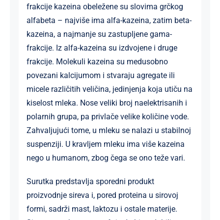
frakcije kazeina obeležene su slovima grčkog
alfabeta – najviše ima alfa-kazeina, zatim beta-
kazeina, a najmanje su zastupljene gama-
frakcije. Iz alfa-kazeina su izdvojene i druge
frakcije. Molekuli kazeina su medusobno
povezani kalcijumom i stvaraju agregate ili
micele različitih veličina, jedinjenja koja utiču na
kiselost mleka. Nose veliki broj naelektrisanih i
polarnih grupa, pa privlače velike količine vode.
Zahvaljujući tome, u mleku se nalazi u stabilnoj
suspenziji. U kravljem mleku ima više kazeina
nego u humanom, zbog čega se ono teže vari.
Surutka predstavlja sporedni produkt
proizvodnje sireva i, pored proteina u sirovoj
formi, sadrži mast, laktozu i ostale materije.