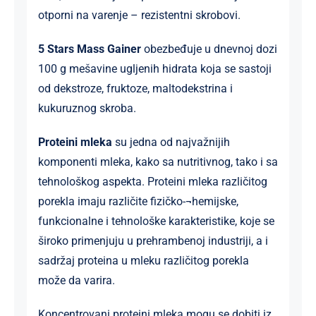
otporni na varenje – rezistentni skrobovi.
5 Stars Mass Gainer
obezbeđuje u dnevnoj dozi
100 g mešavine ugljenih hidrata koja se sastoji
od dekstroze, fruktoze, maltodekstrina i
kukuruznog skroba.
Proteini mleka
su jedna od najvažnijih
komponenti mleka, kako sa nutritivnog, tako i sa
tehnološkog aspekta. Proteini mleka različitog
porekla imaju različite fizičko-¬hemijske,
funkcionalne i tehnološke karakteristike, koje se
široko primenjuju u prehrambenoj industriji, a i
sadržaj proteina u mleku različitog porekla
može da varira.
Koncentrovani proteini mleka mogu se dobiti iz