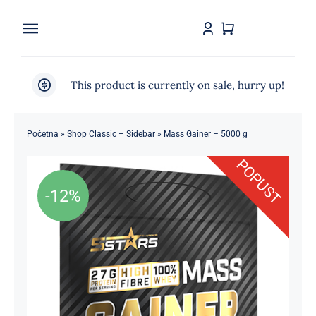
Skip
to
Toggle
content
Navigation
Home
This product is currently on sale, hurry up!
Shop
Početna
»
Shop Classic – Sidebar
»
Mass Gainer – 5000 g
Brendovi
POPUST
Kontakt
-12%
Štedljivko
POPUSTI 5-50%