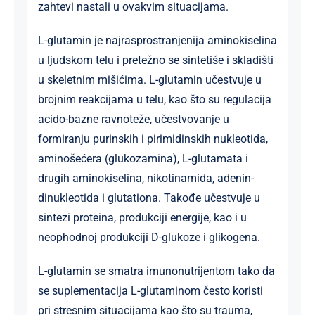
zahtevi nastali u ovakvim situacijama.
L-glutamin je najrasprostranjenija aminokiselina
u ljudskom telu i pretežno se sintetiše i skladišti
u skeletnim mišićima. L-glutamin učestvuje u
brojnim reakcijama u telu, kao što su regulacija
acido-bazne ravnoteže, učestvovanje u
formiranju purinskih i pirimidinskih nukleotida,
aminošećera (glukozamina), L-glutamata i
drugih aminokiselina, nikotinamida, adenin-
dinukleotida i glutationa. Takođe učestvuje u
sintezi proteina, produkciji energije, kao i u
neophodnoj produkciji D-glukoze i glikogena.
L-glutamin se smatra imunonutrijentom tako da
se suplementacija L-glutaminom često koristi
pri stresnim situacijama kao što su trauma,