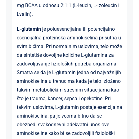
mg BCAA u odnosu 2:1:1 (L-leucin, L-izoleucin i
L­valin).
L-glutamin
je poluesencijalna ili potencijalno
esencijalna proteinska aminokiselina prisutna u
svim bićima. Pri normalnim uslovima, telo može
da sintetiše dovoljne količine L-glutamina za
zadovoljavanje fizioloških potreba organizma.
Smatra se da je L-glutamin jedna od najvažnijih
aminokiselina u trenucima kada je telo izloženo
takvim metaboličkim stresnim situacijama kao
što je trauma, kancer, sepsa i opekotine. Pri
takvim uslovima, L-glutamin postaje esencijalna
aminokiselina, pa je veoma bitno da se
obezbedi svakodnevni adekvatni unos ove
aminokiseline kako bi se zadovoljili fiziološki