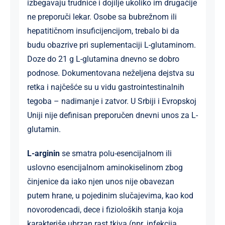
izbegavaju trudnice i dojilje ukoliko im drugačije
ne preporuči lekar. Osobe sa bubrežnom ili
hepatitičnom insuficijencijom, trebalo bi da
budu obazrive pri suplementaciji L-glutaminom.
Doze do 21 g L-glutamina dnevno se dobro
podnose. Dokumentovana neželjena dejstva su
retka i najčešće su u vidu gastrointestinalnih
tegoba – nadimanje i zatvor. U Srbiji i Evropskoj
Uniji nije definisan preporučen dnevni unos za L-
glutamin.
L-arginin
se smatra polu-esencijalnom ili
uslovno esencijalnom aminokiselinom zbog
činjenice da iako njen unos nije obavezan
putem hrane, u pojedinim slučajevima, kao kod
novorodencadi, dece i fizioloških stanja koja
karakteriše ubrzan rast tkiva (npr. infekcija,