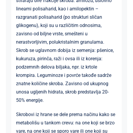
stvaraju dve frakcije skroba: amilozu, uslovno
lineami polisaharid, kao i amilopektin –
razgranati polisaharid (po strukturi sličan
glikogenu), koji su u različitim odnosima,
zavisno od biljne vrste, smešteni u
nerastvorljivim, polukristalnim granulama.
Skrob se uglavnom dobija iz semenja: pšenice,
kukuruza, pirinča, raži i ovsa ili iz korenja:
podzemnih delova biljaka, npr. iz krtole
krompira. Leguminoze i povrće takođe sadrže
znatne količine skroba. Zavisno od ukupnog
unosa ugljenih hidrata, skrob predstavlja 20-
50% energije.
Skrobovi iz hrane se dele prema načinu kako se
metabolišu u tankom crevu: na one koji se brzo
vare, na one koji se sporo vare ili one koji su