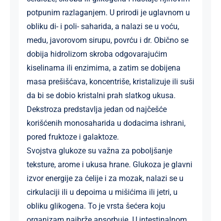
potpunim razlaganjem. U prirodi je uglavnom u
obliku di- i poli- saharida, a nalazi se u voću,
medu, javorovom sirupu, povrću i dr. Obično se
dobija hidrolizom skroba odgovarajućim
kiselinama ili enzimima, a zatim se dobijena
masa prešišćava, koncentriše, kristalizuje ili suši
da bi se dobio kristalni prah slatkog ukusa.
Dekstroza predstavlja jedan od najčešće
korišćenih monosaharida u dodacima ishrani,
pored fruktoze i galaktoze.
Svojstva glukoze su važna za poboljšanje
teksture, arome i ukusa hrane. Glukoza je glavni
izvor energije za ćelije i za mozak, nalazi se u
cirkulaciji ili u depoima u mišićima ili jetri, u
obliku glikogena. To je vrsta šećera koju
organizam najbrže apsorbuje. U intestinalnom