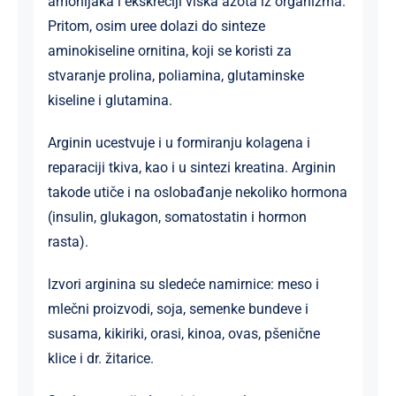
amonijaka i ekskreciji viška azota iz organizma.
Pritom, osim uree dolazi do sinteze
aminokiseline ornitina, koji se koristi za
stvaranje prolina, poliamina, glutaminske
kiseline i glutamina.
Arginin ucestvuje i u formiranju kolagena i
reparaciji tkiva, kao i u sintezi kreatina. Arginin
takode utiče i na oslobađanje nekoliko hormona
(insulin, glukagon, somatostatin i hormon
rasta).
lzvori arginina su sledeće namirnice: meso i
mlečni proizvodi, soja, semenke bundeve i
susama, kikiriki, orasi, kinoa, ovas, pšenične
klice i dr. žitarice.