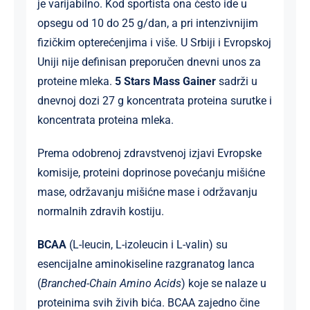
je varijabilno. Kod sportista ona često ide u
opsegu od 10 do 25 g/dan, a pri intenzivnijim
fizičkim opterećenjima i više. U Srbiji i Evropskoj
Uniji nije definisan preporučen dnevni unos za
proteine mleka.
5 Stars Mass Gainer
sadrži u
dnevnoj dozi 27 g koncentrata proteina surutke i
koncentrata proteina mleka.
Prema odobrenoj zdravstvenoj izjavi Evropske
komisije, proteini doprinose povećanju mišićne
mase, održavanju mišićne mase i održavanju
normalnih zdravih kostiju.
BCAA
(L-leucin, L-izoleucin i L-valin) su
esencijalne aminokiseline razgranatog lanca
(
Branched-Chain Amino Acids
) koje se nalaze u
proteinima svih živih bića. BCAA zajedno čine