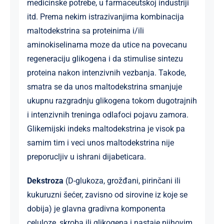
medicinske potrebe, u farmaceutskoj industriji
itd. Prema nekim istrazivanjima kombinacija
maltodekstrina sa proteinima i/ili
aminokiselinama moze da utice na povecanu
regeneraciju glikogena i da stimulise sintezu
proteina nakon intenzivnih vezbanja. Takode,
smatra se da unos maltodekstrina smanjuje
ukupnu razgradnju glikogena tokom dugotrajnih
i intenzivnih treninga odlafoci pojavu zamora.
Glikemijski indeks maltodekstrina je visok pa
samim tim i veci unos maltodekstrina nije
preporucljiv u ishrani dijabeticara.
Dekstroza
(D-glukoza, grožđani, pirinčani ili
kukuruzni šećer, zavisno od sirovine iz koje se
dobija) je glavna gradivna komponenta
celuloze, skroba ili glikogena i nastaje njihovim