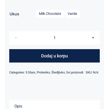
bila:
5.100,00 рсд.
5.800,00 рсд.

Ukus
Milk Chocolate
Vanila
Mass
Gainer
-
Dodaj u korpu
5000
g
Categories:
5 Stars
,
Proteinko
,
Štedljivko
,
Svi proizvodi
SKU:
N/A
količina
Opis