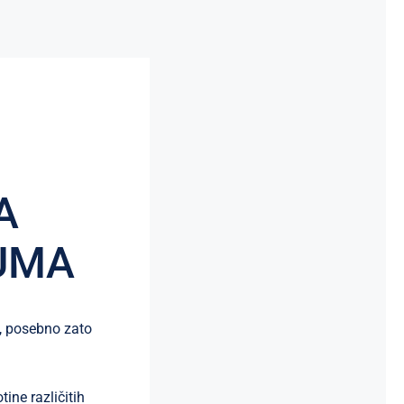
A
UMA
, posebno zato
ne različitih