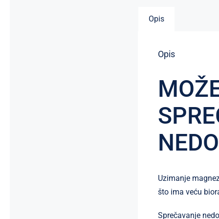
Opis
Opis
MOŽE
SPRE
NEDO
Uzimanje magnezi
što ima veću bio
Sprečavanje nedos