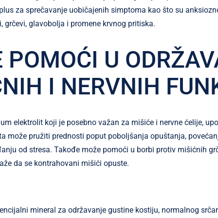
, plus za sprečavanje uobičajenih simptoma kao što su anksiozn
 grčevi, glavobolja i promene krvnog pritiska.
 POMOĆI U ODRŽA
ĆNIH I NERVNIH FUN
m elektrolit koji je posebno važan za mišiće i nervne ćelije, up
a može pružiti prednosti poput poboljšanja opuštanja, povećanja
nju od stresa. Takođe može pomoći u borbi protiv mišićnih grče
e da se kontrahovani mišići opuste.
ncijalni mineral za održavanje gustine kostiju, normalnog srča