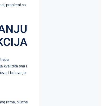
ost, problemi sa
VANJU
KCIJA
otreba
 kvaliteta sna i
va, i bolova jer
nog ritma, plućne