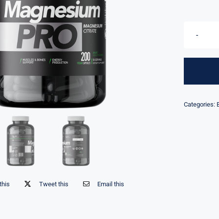
Categories:
this
Tweet this
Email this