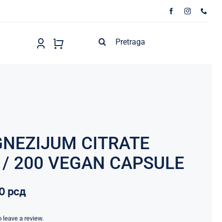
Search
for:
NEZIJUM CITRATE
 / 200 VEGAN CAPSULE
00
рсд
to leave a review.