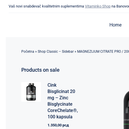
Skip
Vaš novi snabdevač kvalitetnim suplementima
Vitaminko Shop
na Banovo
to
content
Home
Početna
»
Shop Classic – Sidebar
»
MAGNEZIJUM CITRATE PRO / 2
Products on sale
Cink
Bisglicinat 20
mg – Zinc
Bisglycinate
CoreChelate®,
100 kapsula
1.350,00
рсд