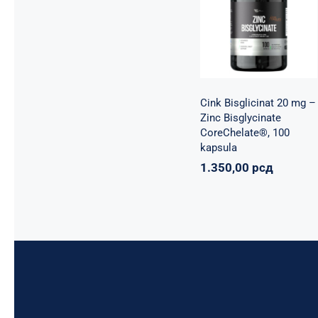
100 kapsula
Basic supplements
Svi proizvodi
Vitaminko
1.350,00
рсд
Cink Bisglicinat 20 mg –
Zinc Bisglycinate
CoreChelate®, 100
kapsula
1.350,00
рсд