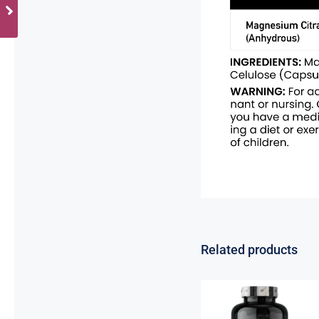
Related products
Cink Bisglicinat
20 mg – Zinc
Bisglycinate
CoreChelate®,