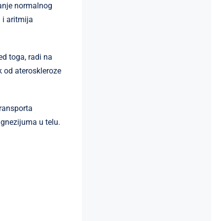
vanje normalnog
i aritmija
ed toga, radi na
ik od ateroskleroze
transporta
nezijuma u ​​telu.