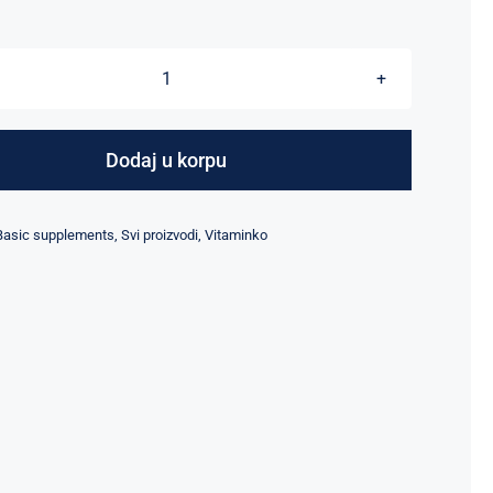
MAGNEZIJUM
CITRATE
PRO
Dodaj u korpu
/
200
Basic supplements
,
Svi proizvodi
,
Vitaminko
VEGAN
CAPSULE
količina