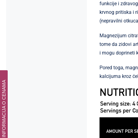
funkcije i zdravo
krvnog pritiska i 
(nepravilni otkuca
Magnezijum citrat
tome da zidovi art
i mogu doprineti
Pored toga, magnez
kalcijuma kroz će
INFORMACIJA O CENAMA