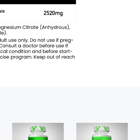
CREA BETA
Tribulus 1000
MATRIX
Svi proizvodi