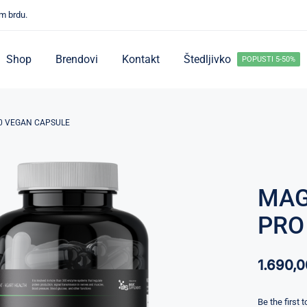
m brdu.
Shop
Brendovi
Kontakt
Štedljivko
POPUSTI 5-50%
00 VEGAN CAPSULE
MAG
PRO
1.690,
Be the first 