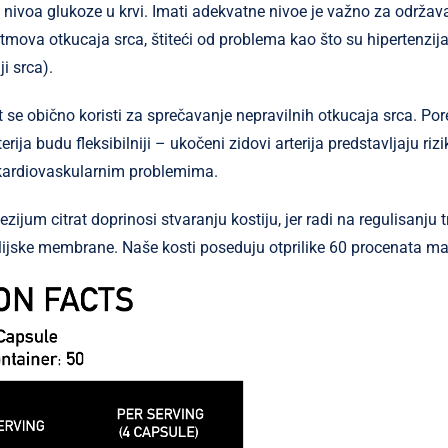
g nivoa glukoze u krvi. Imati adekvatne nivoe je važno za održa
ritmova otkucaja srca, štiteći od problema kao što su hipertenzija 
ji srca).
 se obično koristi za sprečavanje nepravilnih otkucaja srca. Por
erija budu fleksibilniji – ukočeni zidovi arterija predstavljaju riz
 kardiovaskularnim problemima.
ijum citrat doprinosi stvaranju kostiju, jer radi na regulisanju 
lijske membrane. Naše kosti poseduju otprilike 60 procenata mag