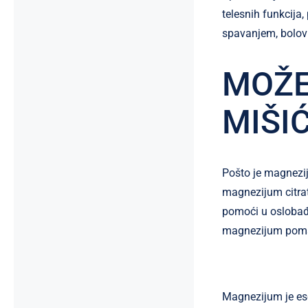
telesnih funkcija
spavanjem, bolovi,
MOŽE
MIŠI
Pošto je magneziju
magnezijum citrat
pomoći u oslobađa
magnezijum pomaž
Magnezijum je ese