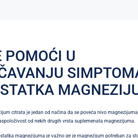
 POMOĆI U
ČAVANJU SIMPTOM
STATKA MAGNEZIJ
jum citrata je jedan od načina da se poveća nivo magnezijuma
raspoloživost od nekih drugih vrsta suplemenata magnezijuma.
tatka magnezijuma je važno jer je magnezijum potreban za stoti