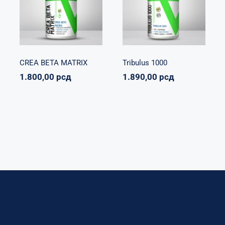
Napumpanko
Svi
Vitalikum
Zdravko
proizvodi
Vitalikum
1.890,00
рсд
1.800,00
рсд
CREA BETA MATRIX
Tribulus 1000
1.800,00
рсд
1.890,00
рсд