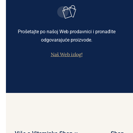
Prošetajte po našoj Web prodavnici i pronađite
odgovarajuće proizvode.
Naš Web izlog!