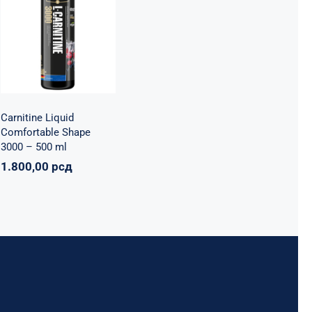
Shape 3000 –
500 ml
Maxler
Mršavko
Svi
proizvodi
1.800,00
рсд
Carnitine Liquid
Comfortable Shape
3000 – 500 ml
1.800,00
рсд