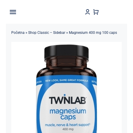
Skip
to
Toggle
content
Navigation
Home
Početna
»
Shop Classic – Sidebar
»
Magnesium 400 mg 100 caps
Shop
Brendovi
Kontakt
Štedljivko
POPUSTI 5-50%