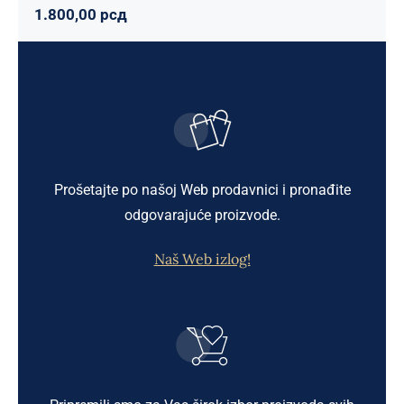
1.800,00
рсд
Prošetajte po našoj Web prodavnici i pronađite
odgovarajuće proizvode.
Naš Web izlog!