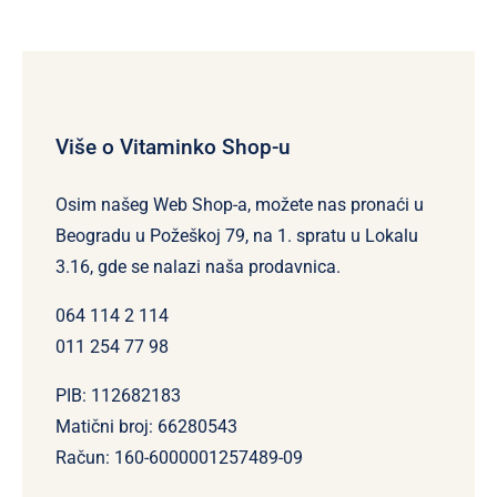
Više o Vitaminko Shop-u
Osim našeg Web Shop-a, možete nas pronaći u
Beogradu u Požeškoj 79, na 1. spratu u Lokalu
3.16, gde se nalazi naša prodavnica.
064 114 2 114
011 254 77 98
PIB: 112682183
Matični broj: 66280543
Račun: 160-6000001257489-09