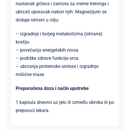
nastanak grčeva i zamora za vreme treninga i
ubrzati oporavak nakon njih. Magnezijum se
dodaje ishrani u cilju:
– izgradnje i boljeg metabolizma (ishrane)
kostiju
– povećanja energetskih nivoa
– podrške zdrave funkcije srca
– ubrzanja proteinske sinteze i izgradnje
mišićne mase
Preporučena doza i način upotrebe
1 kapsula dnevno uz jelo ili između obroka ili po
preporuci lekara.