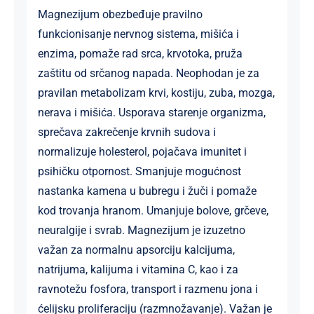
Magnezijum obezbeđuje pravilno
funkcionisanje nervnog sistema, mišića i
enzima, pomaže rad srca, krvotoka, pruža
zaštitu od srčanog napada. Neophodan je za
pravilan metabolizam krvi, kostiju, zuba, mozga,
nerava i mišića. Usporava starenje organizma,
sprečava zakrečenje krvnih sudova i
normalizuje holesterol, pojačava imunitet i
psihičku otpornost. Smanjuje mogućnost
nastanka kamena u bubregu i žuči i pomaže
kod trovanja hranom. Umanjuje bolove, grčeve,
neuralgije i svrab. Magnezijum je izuzetno
važan za normalnu apsorciju kalcijuma,
natrijuma, kalijuma i vitamina C, kao i za
ravnotežu fosfora, transport i razmenu jona i
ćelijsku proliferaciju (razmnožavanje). Važan je