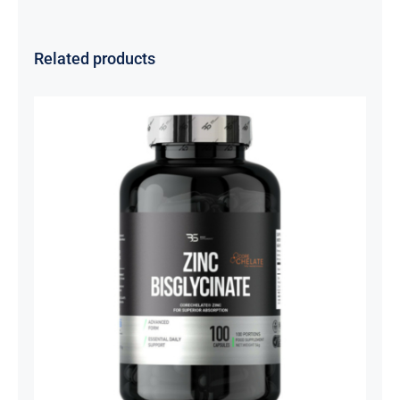
Related products
Cink Bisglicinat 20 mg – Zinc
Bisglycinate CoreChelate®, 100
kapsula
Basic supplements
Svi proizvodi
Vitaminko
1.350,00
рсд