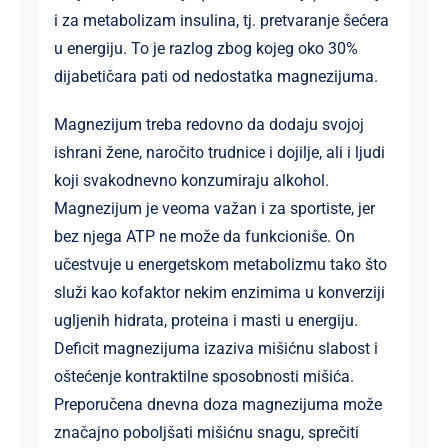
i za metabolizam insulina, tj. pretvaranje šećera
u energiju. To je razlog zbog kojeg oko 30%
dijabetičara pati od nedostatka magnezijuma.
Magnezijum treba redovno da dodaju svojoj
ishrani žene, naročito trudnice i dojilje, ali i ljudi
koji svakodnevno konzumiraju alkohol.
Magnezijum je veoma važan i za sportiste, jer
bez njega ATP ne može da funkcioniše. On
učestvuje u energetskom metabolizmu tako što
služi kao kofaktor nekim enzimima u konverziji
ugljenih hidrata, proteina i masti u energiju.
Deficit magnezijuma izaziva mišićnu slabost i
oštećenje kontraktilne sposobnosti mišića.
Preporučena dnevna doza magnezijuma može
značajno poboljšati mišićnu snagu, sprečiti