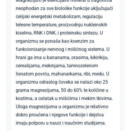
Magnezijum je esencijalni mineral u tragovima
neophodan za sve biološke funkcije uključujući
ćelijski energetski metabolizam, regulaciju
telesne temperature, proizvodnju nukleinskih
kiselina, RNK i DNK, i proteinsku sintezu. U
organizmu se ponaša kao koenzim za
funkcionisanje nervnog i mišićnog sistema. U
hrani ga ima u bananama, orasima, kikirikiju,
cerealijama, mekinjama, tamnozelenom
lisnatom povrću, mahunarkama, ribi, medu. U
organizmu odraslog čoveka se nalazi oko 25
grama magnezijuma, 50 do 60% te količine u
kostima, a ostatak u mišićima i mekim tkivima.
Uloga magnezijuma u organizmu je relativno
dobro proučena i njegove funkcije i dejstva
imaju potporu u nauci i naučnim studijama.