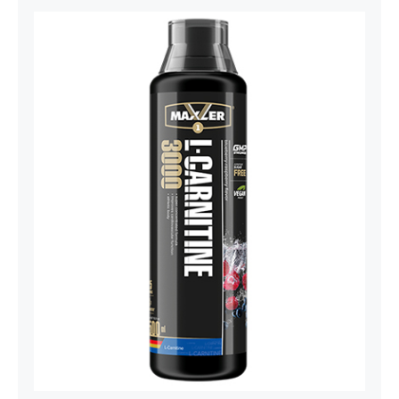
Carnitine Liquid Comfortable Shape
3000 – 500 ml
Maxler
Mršavko
Svi proizvodi
1.800,00
рсд