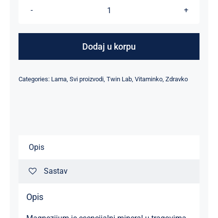
Magnesium
400
mg
Dodaj u korpu
100
caps
Categories:
Lama
,
Svi proizvodi
,
Twin Lab
,
Vitaminko
,
Zdravko
količina
Opis
Sastav
Opis