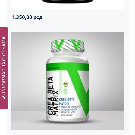
1.350,00
рсд
INFORMACIJA O CENAMA
CREA BETA MATRIX
Napumpanko
Svi proizvodi
Vitalikum
1.800,00
рсд