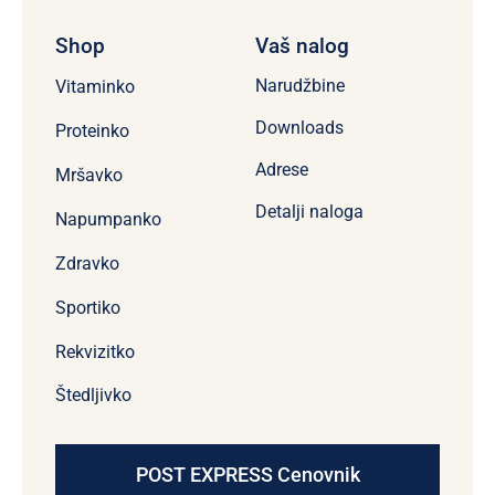
Shop
Vaš nalog
Narudžbine
Vitaminko
Downloads
Proteinko
Adrese
Mršavko
Detalji naloga
Napumpanko
Zdravko
Sportiko
Rekvizitko
Štedljivko
POST EXPRESS Cenovnik