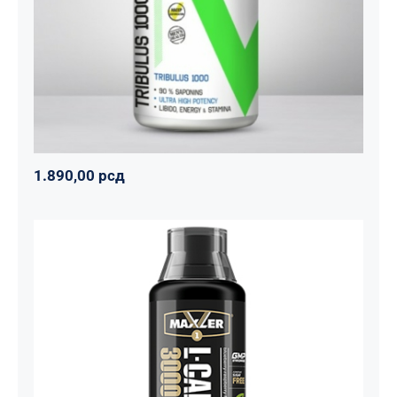
Svi proizvodi
Vitalikum
Zdravko
1.890,00
рсд
1.890,00
рсд
Carnitine Liquid Comfortable Shape
3000 – 500 ml