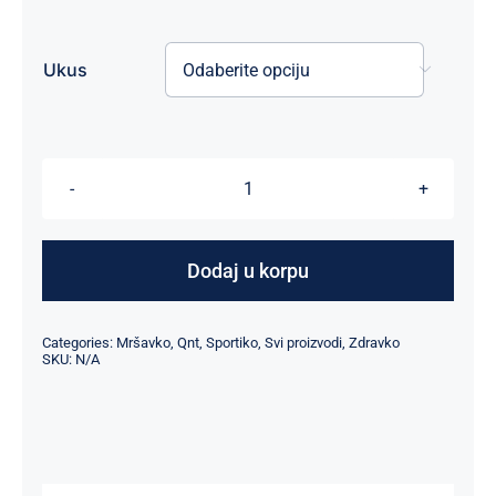
Ukus

L-
Carnitine
2000mg,
Dodaj u korpu
700ml
količina
Categories:
Mršavko
,
Qnt
,
Sportiko
,
Svi proizvodi
,
Zdravko
SKU:
N/A