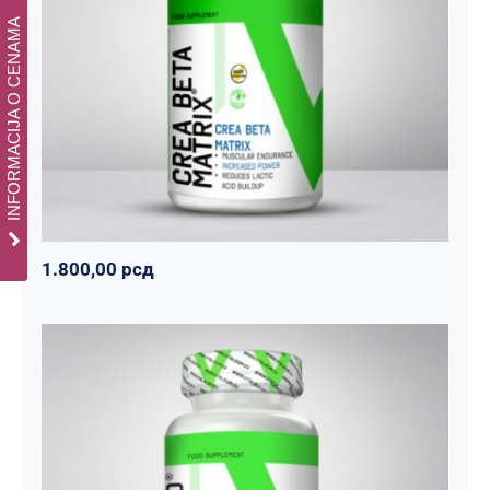
CREA BETA MATRIX
INFORMACIJA O CENAMA
Napumpanko
Svi proizvodi
Vitalikum
1.800,00
рсд
1.800,00
рсд
Tribulus 1000