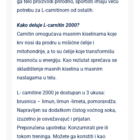
ga telo proizvodi prirodno, sportisti imaju veću
potrebu za L-carnitinom od ostalih.
Kako deluje L-carnitin 2000?
Carnitin omogućava masnim kiselinama koje
krv nosi da prodru u mišićne ćelije i
mitohondrije, a to su ćelije koje transformišu
masnoću u energiju. Kao rezlutat sprečava se
skladištenje masnih kiselina u masnim
naslagama u telu.
L- carnitine 2000 je dostupan u 3 ukusa:
brusnica – limun, limun -limeta, pomorandža.
Napravljen sa dodatkom čistog voćnog soka,
izuzetno je osvežavajuć i prijatan.
Preporučena upotreba: Konzumirati pre ili
tokom treninga. Možete ga koristiti i kao