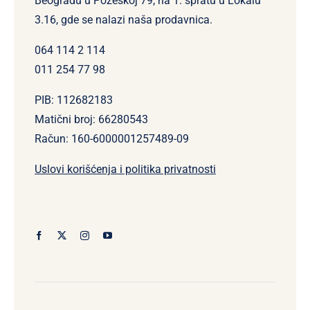
Beogradu u Požeškoj 79, na 1. spratu u Lokalu
3.16, gde se nalazi naša prodavnica.
064 114 2 114
011 254 77 98
PIB: 112682183
Matični broj: 66280543
Račun: 160-6000001257489-09
Uslovi korišćenja i politika privatnosti