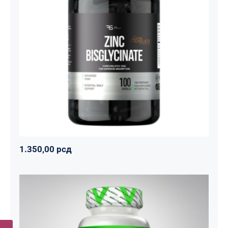
Cink Bisglicinat 20 mg – Zinc
Bisglycinate CoreChelate®, 100
kapsula
Basic supplements
Svi proizvodi
Vitaminko
1.350,00
рсд
1.350,00
рсд