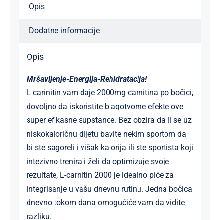
Opis
Dodatne informacije
Opis
Mršavljenje-Energija-Rehidratacija!
L carinitin vam daje 2000mg carnitina po bočici,
dovoljno da iskoristite blagotvorne efekte ove
super efikasne supstance. Bez obzira da li se uz
niskokaloričnu dijetu bavite nekim sportom da
bi ste sagoreli i višak kalorija ili ste sportista koji
intezivno trenira i želi da optimizuje svoje
rezultate, L-carnitin 2000 je idealno piće za
integrisanje u vašu dnevnu rutinu. Jedna bočica
dnevno tokom dana omogućiće vam da vidite
razliku.