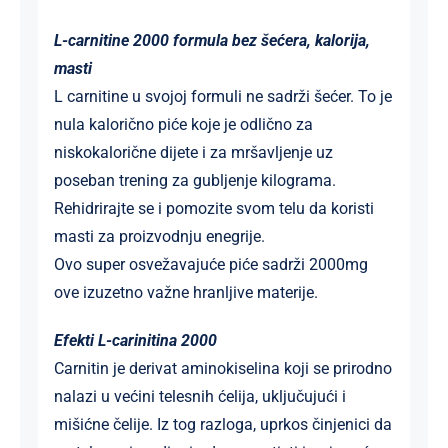
L-carnitine 2000 formula bez šećera, kalorija,
masti
L carnitine u svojoj formuli ne sadrži šećer. To je
nula kalorično piće koje je odlično za
niskokalorične dijete i za mršavljenje uz
poseban trening za gubljenje kilograma.
Rehidrirajte se i pomozite svom telu da koristi
masti za proizvodnju enegrije.
Ovo super osvežavajuće piće sadrži 2000mg
ove izuzetno važne hranljive materije.
Efekti L-carinitina 2000
Carnitin je derivat aminokiselina koji se prirodno
nalazi u većini telesnih ćelija, uključujući i
mišićne čelije. Iz tog razloga, uprkos činjenici da