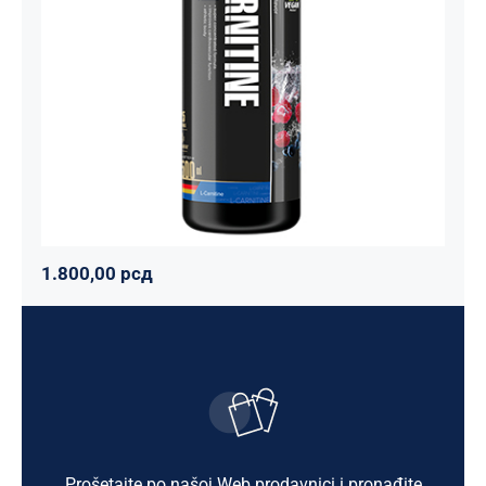
Maxler
Mršavko
Svi proizvodi
1.800,00
рсд
1.800,00
рсд
Prošetajte po našoj Web prodavnici i pronađite