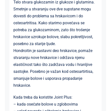
Telo stvara glukozamin iz glukoze i glutamina.
Smetnje u stvaranju ove dve supstane mogu
dovesti do problema sa hrskavicom i do
osteoartritisa. Kako starimo povećava se
potreba za glukozaminom, zato što trošenje
hrskavice uzrokuje bolove, slabu pokretljivost,
posebno za starije ljude.
Hondroitin je sastavni deo hrskavice, pomaže
stvaranju nove hrskavice i održava njenu
elastičnost tako što zadržava vodu i hranljive
sastojke. Posebno je važan kod osteoartirtisa,
smanjuje bolove i usporava propadanje
hrskavice.
Kada treba da koristite Joint Plus:
– kada osećate bolove u zglobovima