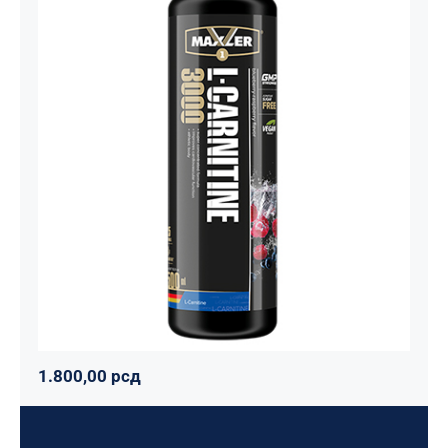
Carnitine Liquid Comfortable Shape
3000 – 500 ml
Maxler
Mršavko
Svi proizvodi
1.800,00
рсд
1.800,00
рсд