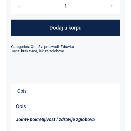
Joint
Plus,
60kap
Dodaj u korpu
količina
Categories:
Qnt
,
Svi proizvodi
,
Zdravko
Tags:
hrskavica
,
lek za zglobove
Opis
Opis
Joint+ pokretljivost i zdravlje zglobova