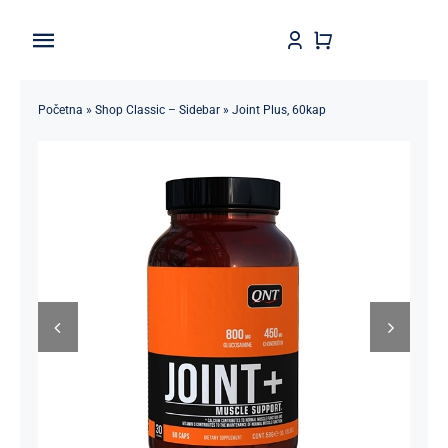
Skip
to
Toggle
content
Navigation
Home
Početna
»
Shop Classic – Sidebar
»
Joint Plus, 60kap
Shop
Brendovi
Kontakt
Štedljivko
POPUSTI 5-50%