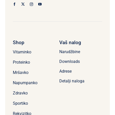
Shop
Vaš nalog
Narudžbine
Vitaminko
Downloads
Proteinko
Adrese
Mršavko
Detalji naloga
Napumpanko
Zdravko
Sportiko
Rekvizitko