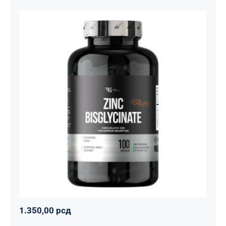
Cink Bisglicinat 20 mg – Zinc
Bisglycinate CoreChelate®, 100
kapsula
Basic supplements
Svi proizvodi
Vitaminko
1.350,00
рсд
1.350,00
рсд