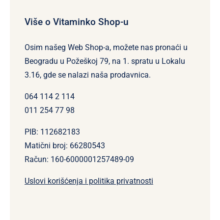
Više o Vitaminko Shop-u
Osim našeg Web Shop-a, možete nas pronaći u
Beogradu u Požeškoj 79, na 1. spratu u Lokalu
3.16, gde se nalazi naša prodavnica.
064 114 2 114
011 254 77 98
PIB: 112682183
Matični broj: 66280543
Račun: 160-6000001257489-09
Uslovi korišćenja i politika privatnosti