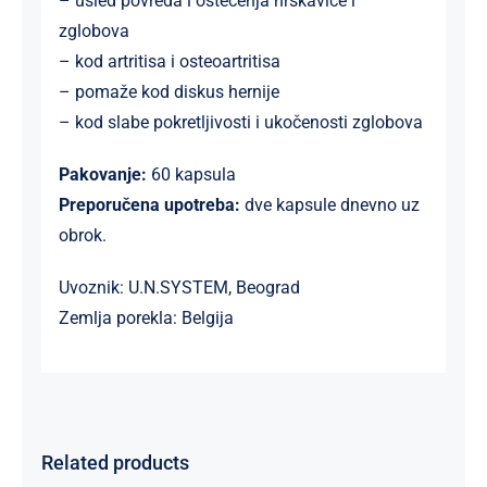
– usled povreda i oštećenja hrskavice i
zglobova
– kod artritisa i osteoartritisa
– pomaže kod diskus hernije
– kod slabe pokretljivosti i ukočenosti zglobova
Pakovanje:
60 kapsula
Preporučena upotreba:
dve kapsule dnevno uz
obrok.
Uvoznik: U.N.SYSTEM, Beograd
Zemlja porekla: Belgija
Related products