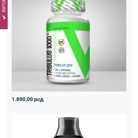
Tribulus 1000
Svi proizvodi
Vitalikum
Zdravko
1.890,00
рсд
1.890,00
рсд