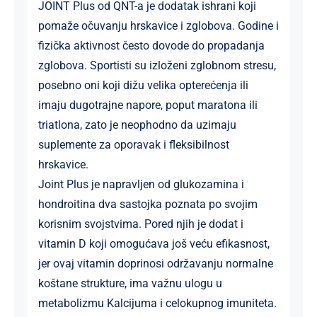
JOINT Plus od QNT-a je dodatak ishrani koji
pomaže očuvanju hrskavice i zglobova. Godine i
fizička aktivnost često dovode do propadanja
zglobova. Sportisti su izloženi zglobnom stresu,
posebno oni koji dižu velika opterećenja ili
imaju dugotrajne napore, poput maratona ili
triatlona, zato je neophodno da uzimaju
suplemente za oporavak i fleksibilnost
hrskavice.
Joint Plus je napravljen od glukozamina i
hondroitina dva sastojka poznata po svojim
korisnim svojstvima. Pored njih je dodat i
vitamin D koji omogućava još veću efikasnost,
jer ovaj vitamin doprinosi održavanju normalne
koštane strukture, ima važnu ulogu u
metabolizmu Kalcijuma i celokupnog imuniteta.