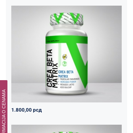
CREA BETA MATRIX
Napumpanko
Svi proizvodi
Vitalikum
1.800,00
рсд
INFORMACIJA O CENAMA
1.800,00
рсд