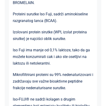
BROMELAIN.
Proteini surutke Iso Fuji, sadrži aminokiseline
razgranatog lanca (BCAA).
Izolovani protein sirutke (WPI, izolat proteina
sirutke) je najcišci oblik surutke.
Iso Fuji ima manje od 0,1% laktoze, tako da ga
možete konzumirati cak i ako ste osetljivi na
laktozu ili netolerantni.
Mikrofiltrirani proteini su 99% nedenaturizovani i
zadržavaju sve važne bioaktivne peptidne
frakcije nedenaturisane surutke.
Iso-FUJI® ne sadrži kolagen s drugim
elementima koji mijenjaju kvalitetu ili biološku