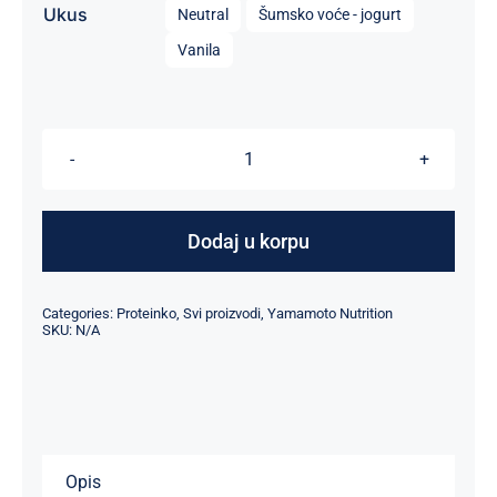
Ukus
Neutral
Šumsko voće - jogurt
Vanila
ISO-
FUJI®PROTEIN
2000
Dodaj u korpu
GRAMA
količina
Categories:
Proteinko
,
Svi proizvodi
,
Yamamoto Nutrition
SKU:
N/A
Opis