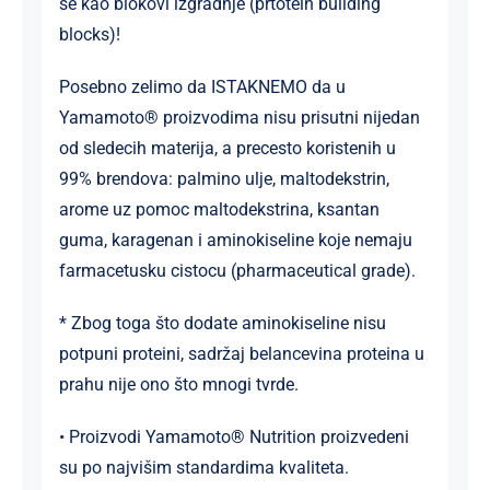
se kao blokovi izgradnje (prtotein building
blocks)!
Posebno zelimo da ISTAKNEMO da u
Yamamoto® proizvodima nisu prisutni nijedan
od sledecih materija, a precesto koristenih u
99% brendova: palmino ulje, maltodekstrin,
arome uz pomoc maltodekstrina, ksantan
guma, karagenan i aminokiseline koje nemaju
farmacetusku cistocu (pharmaceutical grade).
* Zbog toga što dodate aminokiseline nisu
potpuni proteini, sadržaj belancevina proteina u
prahu nije ono što mnogi tvrde.
• Proizvodi Yamamoto® Nutrition proizvedeni
su po najvišim standardima kvaliteta.