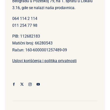
Beogradu u Požeškoj 79, na 1. spratu u Lokalu
3.16, gde se nalazi naša prodavnica.
064 114 2 114
011 254 77 98
PIB: 112682183
Matični broj: 66280543
Račun: 160-6000001257489-09
Uslovi korišćenja i politika privatnosti