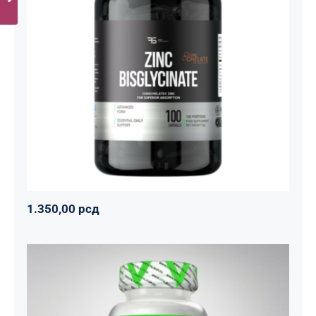
Cink Bisglicinat 20 mg – Zinc
Bisglycinate CoreChelate®, 100
kapsula
Basic supplements
Svi proizvodi
Vitaminko
1.350,00
рсд
1.350,00
рсд