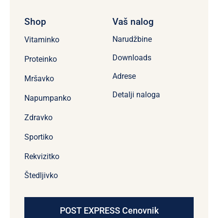
Shop
Vaš nalog
Narudžbine
Vitaminko
Downloads
Proteinko
Adrese
Mršavko
Detalji naloga
Napumpanko
Zdravko
Sportiko
Rekvizitko
Štedljivko
POST EXPRESS Cenovnik