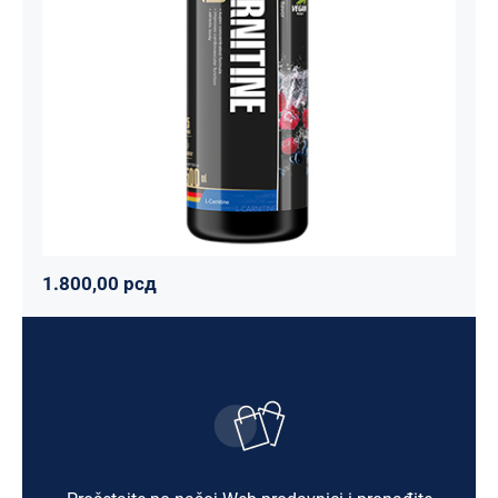
Maxler
Mršavko
Svi proizvodi
1.800,00
рсд
1.800,00
рсд