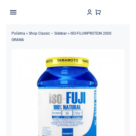
Skip
to
Toggle
content
Navigation
Home
Početna
»
Shop Classic – Sidebar
»
ISO-FUJI®PROTEIN 2000
GRAMA
Shop
Brendovi
Kontakt
Štedljivko
POPUSTI 5-50%