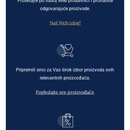
Prošetajte po našoj Web prodavnici i pronađite
odgovarajuće proizvode.
Naš Web izlog!
Pripremili smo za Vas širok izbor proizvoda svih
relevantnih proizvođača.
Pogledajte sve proizvođače