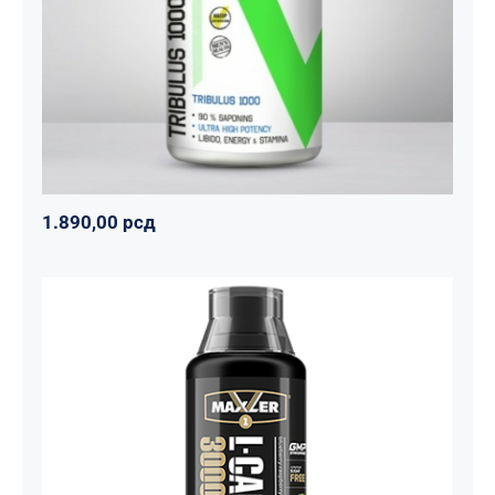
Svi proizvodi
Vitalikum
Zdravko
1.890,00
рсд
1.890,00
рсд
Carnitine Liquid Comfortable Shape
3000 – 500 ml