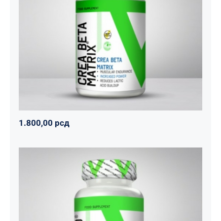
CREA BETA MATRIX
Napumpanko
Svi proizvodi
Vitalikum
1.800,00
рсд
1.800,00
рсд
Tribulus 1000