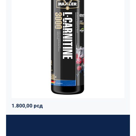
Carnitine Liquid Comfortable Shape
3000 – 500 ml
Maxler
Mršavko
Svi proizvodi
1.800,00
рсд
1.800,00
рсд