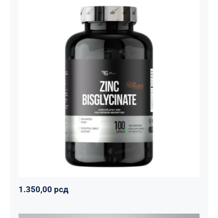
Cink Bisglicinat 20 mg – Zinc
Bisglycinate CoreChelate®, 100
kapsula
Basic supplements
Svi proizvodi
Vitaminko
1.350,00
рсд
1.350,00
рсд