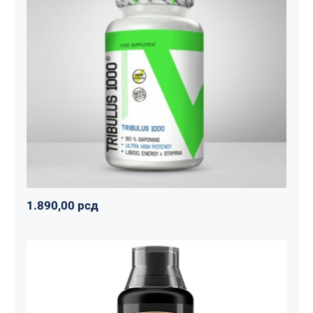
Tribulus 1000
Svi proizvodi
Vitalikum
Zdravko
1.890,00
рсд
1.890,00
рсд