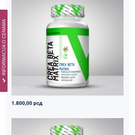
INFORMACIJA O CENAMA
CREA BETA MATRIX
Napumpanko
Svi proizvodi
Vitalikum
1.800,00
рсд
1.800,00
рсд