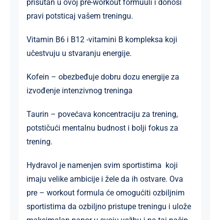
prisutan u ovoj pre-workout formuuli i donosi
pravi potsticaj vašem treningu.
Vitamin B6 i B12 -vitamini B kompleksa koji
učestvuju u stvaranju energije.
Kofein – obezbeđuje dobru dozu energije za
izvođenje intenzivnog treninga
Taurin – povećava koncentraciju za trening,
potstičući mentalnu budnost i bolji fokus za
trening.
Hydravol je namenjen svim sportistima koji
imaju velike ambicije i žele da ih ostvare. Ova
pre – workout formula će omogućiti ozbiljnim
sportistima da ozbiljno pristupe treningu i ulože