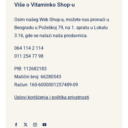
Više o Vitaminko Shop-u
Osim našeg Web Shop-a, možete nas pronaći u
Beogradu u Požeškoj 79, na 1. spratu u Lokalu
3.16, gde se nalazi naša prodavnica.
064 114 2 114
011 254 77 98
PIB: 112682183
Matični broj: 66280543
Račun: 160-6000001257489-09
Uslovi korišćenja i politika privatnosti