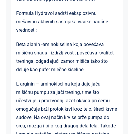
Formula Hydravol sadrži eeksplozivnu
mešavinu aktivnih sastojaka visoke naučne
vrednosti:
Beta alanin -aminokiselina koja povećava
mišićnu snagu i izdržljivost , povećava kvalitet
treninga, odgađajući zamor mišića tako što
deluje kao pufer mlečne kiseline.
L-arginin – aminokiselina koja daje jaču
mišićnu pumpu za jači trening, time što
učestvuje u proizvodnji azot oksida pri čemu
omogućuje brži protok krvi kroz telo, šireći krvne
sudove. Na ovaj način krv se brže pumpa do
srca, mozga i bilo kog drugog dela tela. Takođe