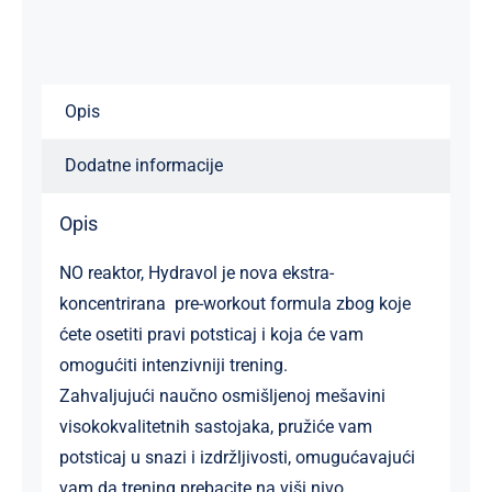
Opis
Dodatne informacije
Opis
NO reaktor, Hydravol je nova ekstra-
koncentrirana pre-workout formula zbog koje
ćete osetiti pravi potsticaj i koja će vam
omogućiti intenzivniji trening.
Zahvaljujući naučno osmišljenoj mešavini
visokokvalitetnih sastojaka, pružiće vam
potsticaj u snazi i izdržljivosti, omugućavajući
vam da trening prebacite na viši nivo.