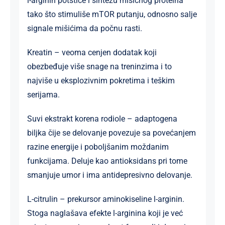
l-arginin potstiče i sintezu mišićnog proteina
tako što stimuliše mTOR putanju, odnosno salje
signale mišićima da počnu rasti.
Kreatin – veoma cenjen dodatak koji
obezbeđuje više snage na treninzima i to
najviše u eksplozivnim pokretima i teškim
serijama.
Suvi ekstrakt korena rodiole – adaptogena
biljka čije se delovanje povezuje sa povećanjem
razine energije i poboljšanim moždanim
funkcijama. Deluje kao antioksidans pri tome
smanjuje umor i ima antidepresivno delovanje.
L-citrulin – prekursor aminokiseline l-arginin.
Stoga naglašava efekte l-arginina koji je već