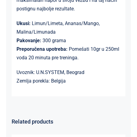
maksimalan napor u svoju vežbu i na taj način
postignu najbolje rezultate.
Ukusi:
Limun/Limeta, Ananas/Mango,
Malina/Limunada
Pakovanje:
300 grama
Preporučena upotreba:
Pomešati 10gr u 250ml
voda 20 minuta pre treninga.
Uvoznik: U.N.SYSTEM, Beograd
Zemlja porekla: Belgija
Related products