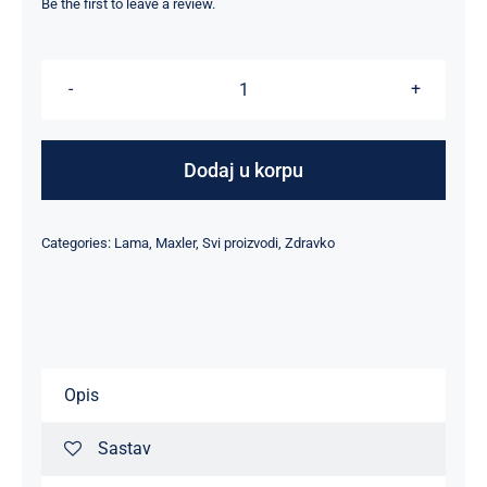
Be the first to leave a review.
Glucosamine
Chondroitin
MSM
Dodaj u korpu
Max
-
Categories:
Lama
,
Maxler
,
Svi proizvodi
,
Zdravko
90
količina
Opis
Sastav