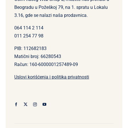
Beogradu u Požeškoj 79, na 1. spratu u Lokalu
3.16, gde se nalazi naša prodavnica.
064 114 2 114
011 254 77 98
PIB: 112682183
Matični broj: 66280543
Račun: 160-6000001257489-09
Uslovi korišćenja i politika privatnosti