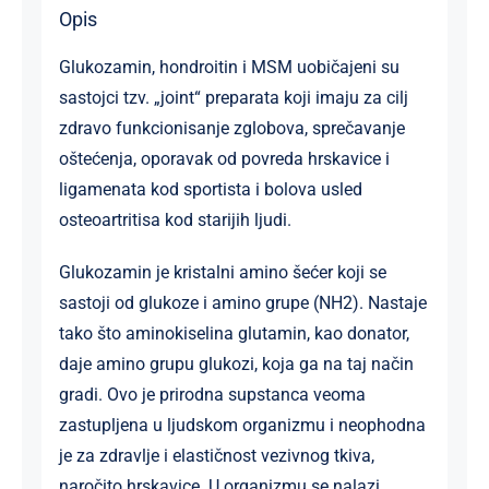
Opis
Glukozamin, hondroitin i MSM uobičajeni su
sastojci tzv. „joint“ preparata koji imaju za cilj
zdravo funkcionisanje zglobova, sprečavanje
oštećenja, oporavak od povreda hrskavice i
ligamenata kod sportista i bolova usled
osteoartritisa kod starijih ljudi.
Glukozamin je kristalni amino šećer koji se
sastoji od glukoze i amino grupe (NH2). Nastaje
tako što aminokiselina glutamin, kao donator,
daje amino grupu glukozi, koja ga na taj način
gradi. Ovo je prirodna supstanca veoma
zastupljena u ljudskom organizmu i neophodna
je za zdravlje i elastičnost vezivnog tkiva,
naročito hrskavice. U organizmu se nalazi