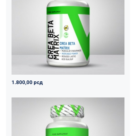
CREA BETA MATRIX
Napumpanko
Svi proizvodi
Vitalikum
1.800,00
рсд
1.800,00
рсд