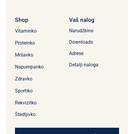
Shop
Vaš nalog
Narudžbine
Vitaminko
Downloads
Proteinko
Adrese
Mršavko
Detalji naloga
Napumpanko
Zdravko
Sportiko
Rekvizitko
Štedljivko