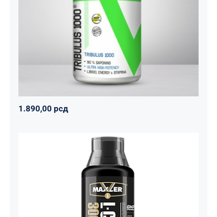
Tribulus 1000
Svi proizvodi
Vitalikum
Zdravko
1.890,00
рсд
1.890,00
рсд
Carnitine Liquid Comfortable Shape