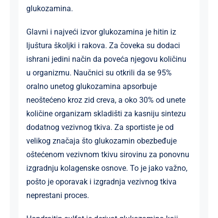
glukozamina.
Glavni i najveći izvor glukozamina je hitin iz
ljuštura školjki i rakova. Za čoveka su dodaci
ishrani jedini način da poveća njegovu količinu
u organizmu. Naučnici su otkrili da se 95%
oralno unetog glukozamina apsorbuje
neoštećeno kroz zid creva, a oko 30% od unete
količine organizam skladišti za kasniju sintezu
dodatnog vezivnog tkiva. Za sportiste je od
velikog značaja što glukozamin obezbeđuje
oštećenom vezivnom tkivu sirovinu za ponovnu
izgradnju kolagenske osnove. To je jako važno,
pošto je oporavak i izgradnja vezivnog tkiva
neprestani proces.