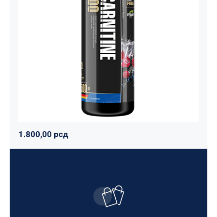
3000 – 500 ml
Maxler
Mršavko
Svi proizvodi
1.800,00
рсд
1.800,00
рсд