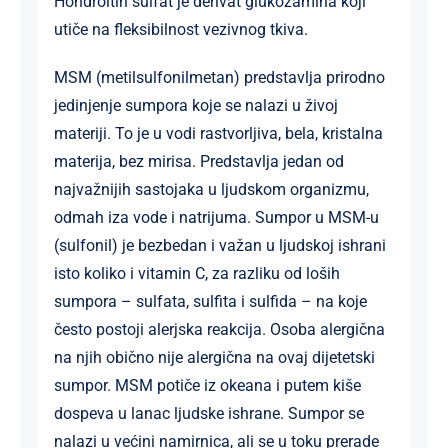
Hondroitin sulfat je derivat glukozamina koji
utiče na fleksibilnost vezivnog tkiva.
MSM (metilsulfonilmetan) predstavlja prirodno
jedinjenje sumpora koje se nalazi u živoj
materiji. To je u vodi rastvorljiva, bela, kristalna
materija, bez mirisa. Predstavlja jedan od
najvažnijih sastojaka u ljudskom organizmu,
odmah iza vode i natrijuma. Sumpor u MSM-u
(sulfonil) je bezbedan i važan u ljudskoj ishrani
isto koliko i vitamin C, za razliku od loših
sumpora – sulfata, sulfita i sulfida – na koje
često postoji alerjska reakcija. Osoba alergična
na njih obično nije alergična na ovaj dijetetski
sumpor. MSM potiče iz okeana i putem kiše
dospeva u lanac ljudske ishrane. Sumpor se
nalazi u većini namirnica, ali se u toku prerade