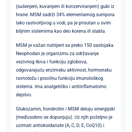
(sušenjem, kuvanjem ili konzerviranjem) gubi iz
hrane. MSM sadrži 34% elementarnog sumpora
lako rastvorljivog u vodi, pa je prisutan u svim
biljnim sistemima kao deo korena ili stabla.
MSM je važan nutrijent sa preko 150 sastojaka.
Neophodan je organizmu za održavanje
vezivnog tkiva i funkciju zglobova,
odgovarajuću enzimsku aktivnost, hormonsku
ravnotežu i pravilnu funkciju imunološkog
sistema. Ima analgetičko i antiinflamatorno
dejstvo.
Glukozamin, hondroitin i MSM deluju sinergijski
(međusobno se dopunjuju). Uz njih poželjno je
uzimati antioksidanate (A, C, D, E, CoQ10) i