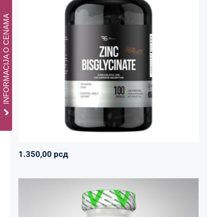
INFORMACIJA O CENAMA
Cink Bisglicinat 20 mg – Zinc
Bisglycinate CoreChelate®, 100
kapsula
Basic supplements
Svi proizvodi
Vitaminko
1.350,00
рсд
1.350,00
рсд