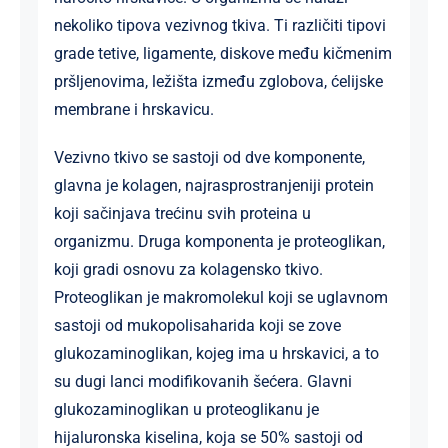
nekoliko tipova vezivnog tkiva. Ti različiti tipovi
grade tetive, ligamente, diskove među kičmenim
pršljenovima, ležišta između zglobova, ćelijske
membrane i hrskavicu.
Vezivno tkivo se sastoji od dve komponente,
glavna je kolagen, najrasprostranjeniji protein
koji sačinjava trećinu svih proteina u
organizmu. Druga komponenta je proteoglikan,
koji gradi osnovu za kolagensko tkivo.
Proteoglikan je makromolekul koji se uglavnom
sastoji od mukopolisaharida koji se zove
glukozaminoglikan, kojeg ima u hrskavici, a to
su dugi lanci modifikovanih šećera. Glavni
glukozaminoglikan u proteoglikanu je
hijaluronska kiselina, koja se 50% sastoji od