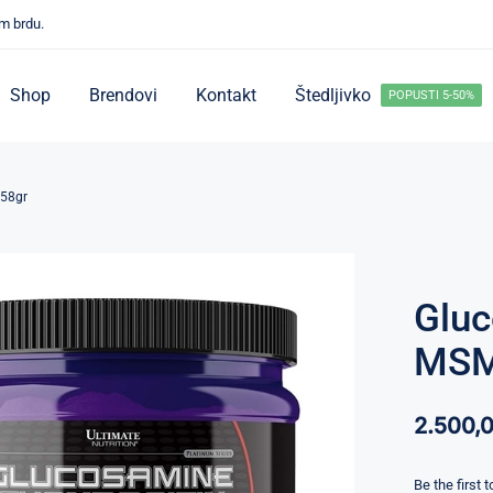
m brdu.
Shop
Brendovi
Kontakt
Štedljivko
POPUSTI 5-50%
158gr
Gluc
MSM
2.500,
Be the first 