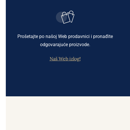
Prošetajte po našoj Web prodavnici i pronađite
odgovarajuće proizvode.
Naš Web izlog!