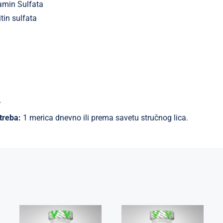
amin Sulfata
tin sulfata
r
treba:
1 merica dnevno ili prema savetu stručnog lica.
CREA BETA
Tribulus 1000