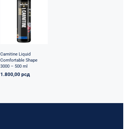
Shape 3000 –
500 ml
Maxler
Mršavko
Svi
proizvodi
1.800,00
рсд
Carnitine Liquid
Comfortable Shape
3000 – 500 ml
1.800,00
рсд