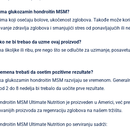
zima glukozamin hondroitin MSM?
ima koji osećaju bolove, ukočenost zglobova. Takođe može koris
anje zdravlja zglobova i smanjujići stres od ponavljajućih ili n
o ko ne bi trebao da uzme ovaj proizvod?
na školjke ili ribu, pre nego što se odlučite za uzimanje, posavet
vremena trebati da osetim pozitivne rezultate?
ka glukozamin hondroitin MSM razvijaju se vremenom. Generaln
od 2 do 8 nedelja bi trebalo da uočite prve rezultate.
roitin MSM Ultimate Nutrition je proizveden u Americi, već pre
vanijih proizvoda za regenraciju zglobova na našem tržištu.
roitin MSM Ultimate Nutrition po serviranju sadrži: