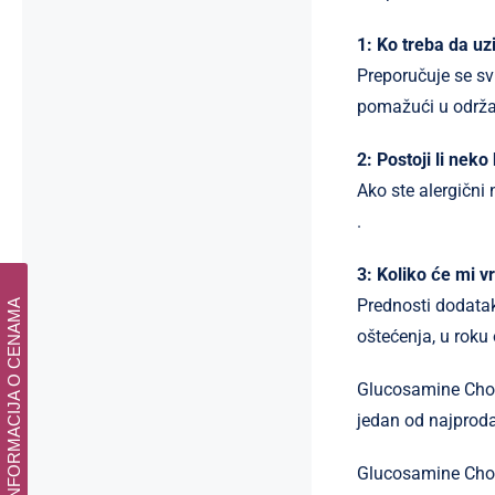
1: Ko treba da u
Preporučuje se sv
pomažući u održav
2: Postoji li nek
Ako ste alergični 
.
3: Koliko će mi 
Prednosti dodata
INFORMACIJA O CENAMA
oštećenja, u roku 
Glucosamine Chond
jedan od najproda
Glucosamine Chond