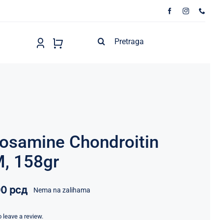
Search
for:
osamine Chondroitin
, 158gr
00
рсд
Nema na zalihama
to leave a review.