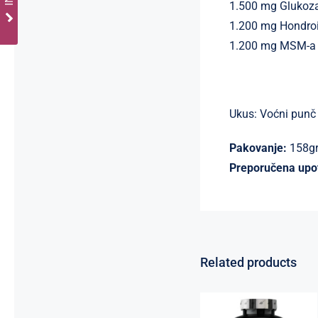
1.500 mg Glukoz
1.200 mg Hondroi
1.200 mg MSM-a
Ukus: Voćni punč
Pakovanje:
158g
Preporučena upo
Related products
Cink Bisglicinat
20 mg – Zinc
Bisglycinate