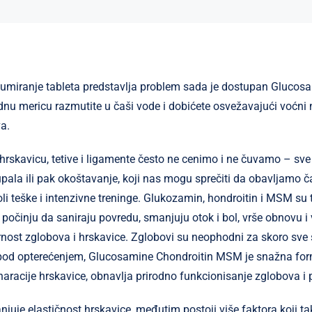
umiranje tableta predstavlja problem sada je dostupan Glucos
u mericu razmutite u čaši vode i dobićete osvežavajući voćni 
a.
hrskavicu, tetive i ligamente često ne cenimo i ne čuvamo – sv
pala ili pak okoštavanje, koji nas mogu sprečiti da obavljamo ča
li teške i intenzivne treninge. Glukozamin, hondroitin i MSM su t
 počinju da saniraju povredu, smanjuju otok i bol, vrše obnovu i
ornost zglobova i hrskavice. Zglobovi su neophodni za skoro sve 
od opterećenjem, Glucosamine Chondroitin MSM je snažna for
racije hrskavice, obnavlja prirodno funkcionisanje zglobova i 
juje elastičnost hrskavice, međutim postoji više faktora koji t