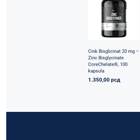
CoreChelate®,
100 kapsula
Basic supplements
Svi proizvodi
Vitaminko
1.350,00
рсд
Cink Bisglicinat 20 mg –
Zinc Bisglycinate
CoreChelate®, 100
kapsula
1.350,00
рсд