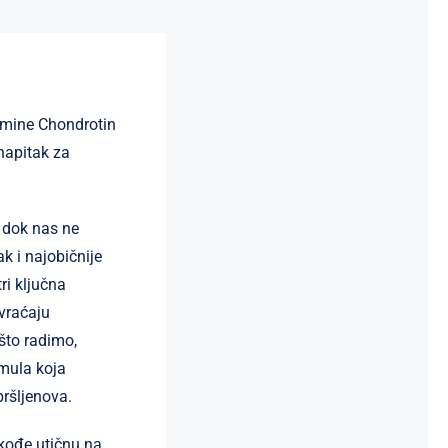
amine Chondrotin
napitak za
e dok nas ne
k i najobičnije
ri ključna
 vraćaju
što radimo,
mula koja
pršljenova.
akođe utičnu na