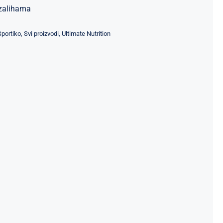
zalihama
Sportiko
,
Svi proizvodi
,
Ultimate Nutrition