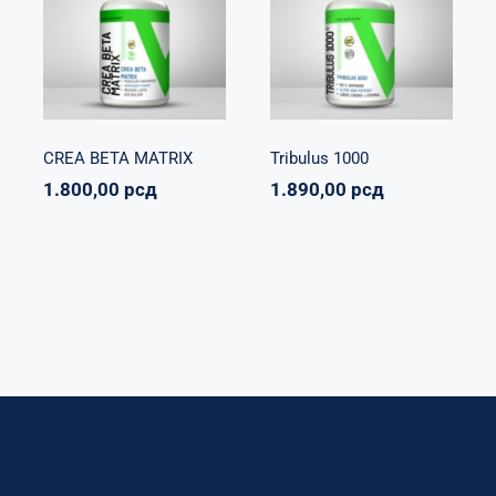
MATRIX
Svi proizvodi
Napumpanko
Svi
Vitalikum
Zdravko
proizvodi
Vitalikum
1.890,00
рсд
1.800,00
рсд
CREA BETA MATRIX
Tribulus 1000
1.800,00
рсд
1.890,00
рсд