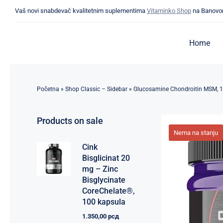
Skip
Vaš novi snabdevač kvalitetnim suplementima
Vitaminko Shop
na Banovo
to
content
Home
Početna
»
Shop Classic – Sidebar
»
Glucosamine Chondroitin MSM, 
Products on sale
Nema na stanju
Cink
Bisglicinat 20
mg – Zinc
Bisglycinate
CoreChelate®,
100 kapsula
1.350,00
рсд