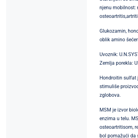
njenu mobilnost: 
osteoartritis,artr
Glukozamin, hondr
oblik amino šeće
Uvoznik: U.N.SY
Zemlja porekla: 
Hondroitin sulfat 
stimuliše proizvo
zglobova.
MSM je izvor biol
enzima u telu. MS
osteoartritisom, 
bol pomažući da se