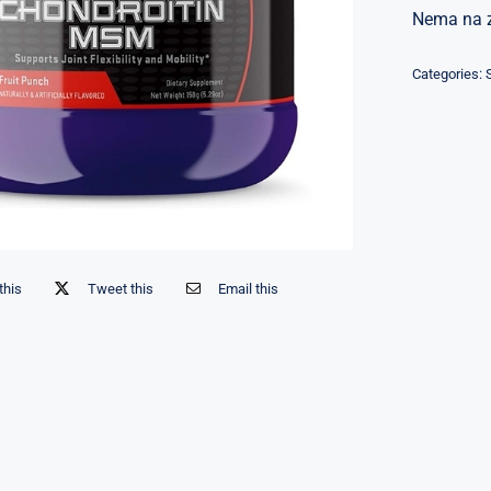
Nema na 
Categories:
this
Tweet this
Email this