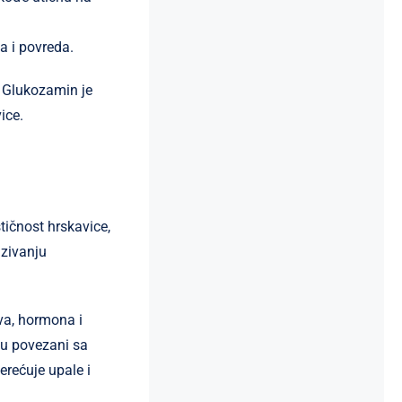
va i povreda.
. Glukozamin je
ice.
tičnost hrskavice,
azivanju
va, hormona i
su povezani sa
rećuje upale i