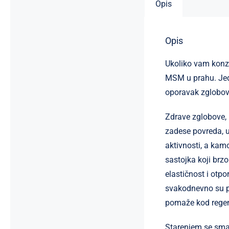
Opis
Opis
Ukoliko vam konz
MSM u prahu. Jedn
oporavak zglobov
Zdrave zglobove, 
zadese povreda, u
aktivnosti, a kamo
sastojka koji brzo
elastičnost i otp
svakodnevno su p
pomaže kod regena
Starenjem se sman