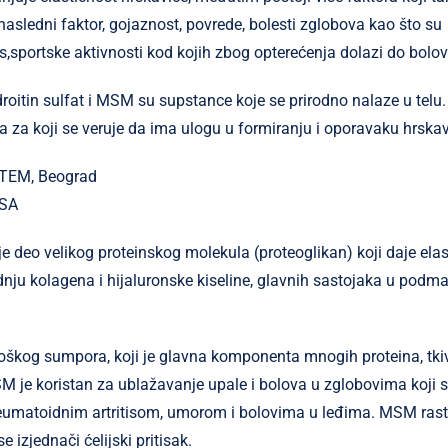
nasledni faktor, gojaznost, povrede, bolesti zglobova kao što su
itis,sportske aktivnosti kod kojih zbog opterećenja dolazi do bolo
oitin sulfat i MSM su supstance koje se prirodno nalaze u telu
ra za koji se veruje da ima ulogu u formiranju i oporavaku hrskav
STEM, Beograd
USA
je deo velikog proteinskog molekula (proteoglikan) koji daje elas
dnju kolagena i hijaluronske kiseline, glavnih sastojaka u podm
oškog sumpora, koji je glavna komponenta mnogih proteina, tki
M je koristan za ublažavanje upale i bolova u zglobovima koji 
reumatoidnim artritisom, umorom i bolovima u leđima. MSM raste
 izjednači ćelijski pritisak.