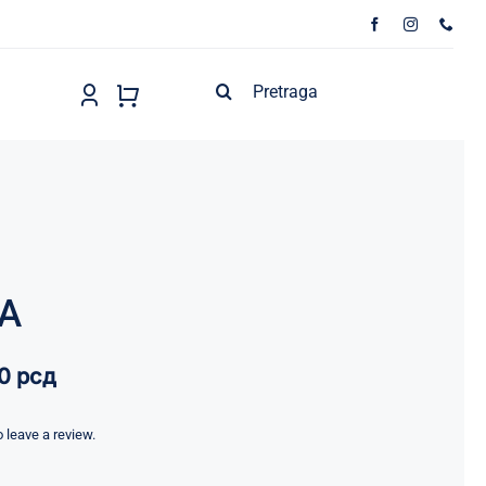
Search
for:
A
00
рсд
to leave a review.