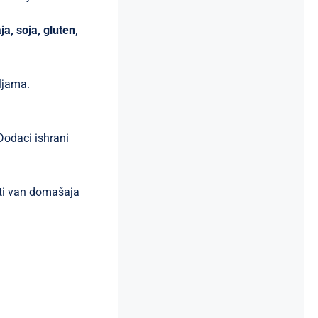
ja, soja, gluten,
ljama.
Dodaci ishrani
ti van domašaja