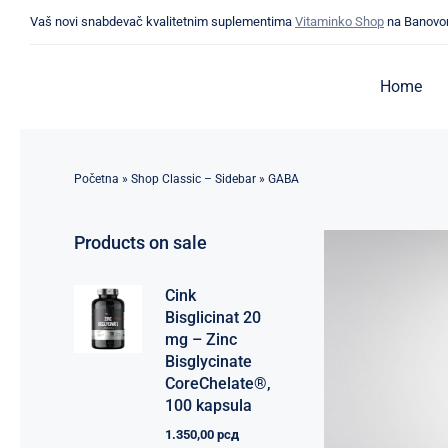
Skip
Vaš novi snabdevač kvalitetnim suplementima
Vitaminko Shop
na Banovo
to
content
Home
Početna
»
Shop Classic – Sidebar
»
GABA
Products on sale
Cink
Bisglicinat 20
mg – Zinc
Bisglycinate
CoreChelate®,
100 kapsula
1.350,00
рсд