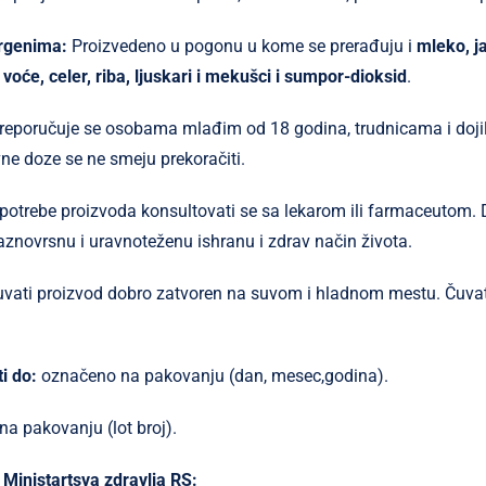
ergenima:
Proizvedeno u pogonu u kome se prerađuju i
mleko, ja
o voće, celer, riba, ljuskari i mekušci i sumpor-dioksid
.
reporučuje se osobama mlađim od 18 godina, trudnicama i doji
e doze se ne smeju prekoračiti.
potrebe proizvoda konsultovati se sa lekarom ili farmaceutom. 
znovrsnu i uravnoteženu ishranu i zdrav način života.
uvati proizvod dobro zatvoren na suvom i hladnom mestu.
Čuva
i do:
označeno na pakovanju (dan, mesec,godina).
a pakovanju (lot broj).
 Ministartsva zdravlja RS: