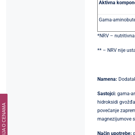
Aktivna kompon
Gama-aminobuter
*NRV – nutritivna
** – NRV nije ust
Namena:
Dodatak
Sastojci:
gama-amin
hidroksidi gvožđa;
INFORMACIJA O CENAMA
povećanje zapremi
magnezijumove sol
Način upotrebe: