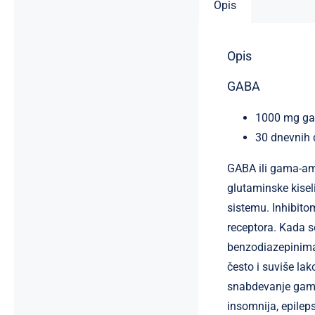
Opis
Opis
GABA
1000 mg gam
30 dnevnih 
GABA ili gama-ami
glutaminske kise
sistemu. Inhibito
receptora. Kada s
benzodiazepinima,
često i suviše la
snabdevanje gama
insomnija, epileps