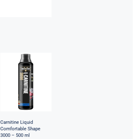
Carnitine Liquid
Comfortable
Shape 3000 –
500 ml
Maxler
Mršavko
Svi
proizvodi
1.800,00
рсд
Carnitine Liquid
Comfortable Shape
3000 – 500 ml