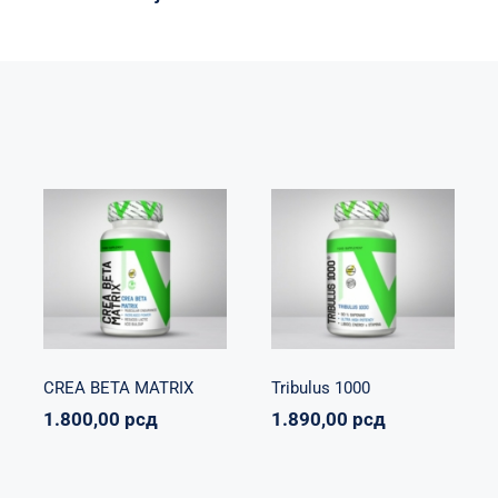
CREA BETA
Tribulus 1000
MATRIX
Svi proizvodi
Napumpanko
Svi
Vitalikum
Zdravko
proizvodi
Vitalikum
1.890,00
рсд
1.800,00
рсд
CREA BETA MATRIX
Tribulus 1000
1.800,00
рсд
1.890,00
рсд