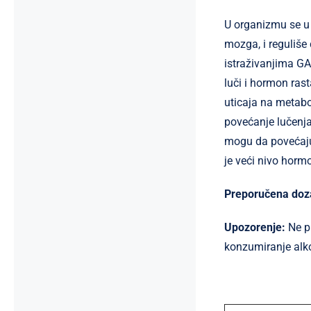
U organizmu se u 
mozga, i reguliše
istraživanjima GA
luči i hormon ras
uticaja na metabo
povećanje lučenja
mogu da povećaju 
je veći nivo hormo
Preporučena doza
Upozorenje:
Ne p
konzumiranje alk