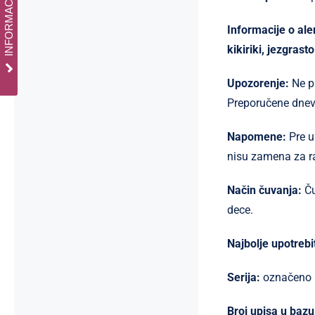
Informacije o al
kikiriki, jezgrast
Upozorenje:
Ne p
Preporučene dnevn
Napomene:
Pre u
nisu zamena za ra
Način čuvanja:
Č
dece.
Najbolje upotrebit
Serija:
označeno n
Broj upisa u bazu