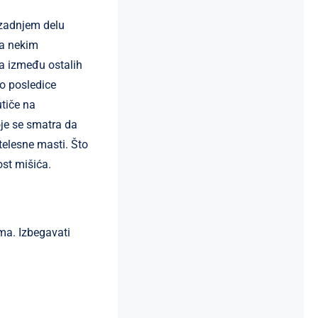
 zadnjem delu
ma nekim
ja između ostalih
o posledice
tiče na
je se smatra da
elesne masti. Što
ost mišića.
ima. Izbegavati