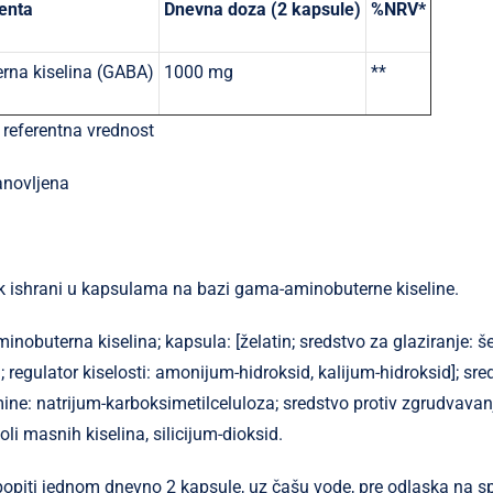
enta
Dnevna doza (2 kapsule)
%NRV*
na kiselina (GABA)
1000 mg
**
 referentna vrednost
anovljena
 ishrani u kapsulama na bazi gama-aminobuterne kiseline.
obuterna kiselina; kapsula: [želatin; sredstvo za glaziranje: šel
 regulator kiselosti: amonijum-hidroksid, kalijum-hidroksid]; sre
ne: natrijum-karboksimetilceluloza; sredstvo protiv zgrudvavan
i masnih kiselina, silicijum-dioksid.
popiti jednom dnevno 2 kapsule, uz čašu vode, pre odlaska na s