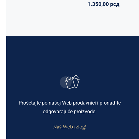
1.350,00
рсд
Prošetajte po našoj Web prodavnici i pronađite
odgovarajuće proizvode.
Naš Web izlog!