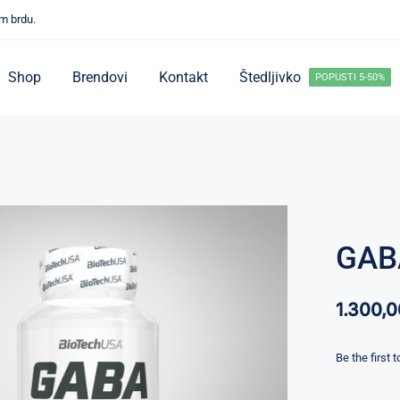
m brdu.
Shop
Brendovi
Kontakt
Štedljivko
POPUSTI 5-50%
GAB
1.300,
Be the first 