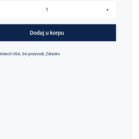
GABA
količina
Dodaj u korpu
Biotech USA
,
Svi proizvodi
,
Zdravko