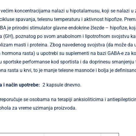
većim koncentracijama nalazi u hipotalamusu, koji se nalazi u
 cikluse spavanja, telesnu temperaturu i aktivnost hipofize. Pre
BA je prirodni stimulator glavne endokrine žlezde – hipofize, ko
ta (GH), poznatog po svom anabolnom i lipotrofnom svojstvu ka
lizam masti i proteina. Zbog navedenog svojstva (da može da u
 hormona rasta) u upotrebi su suplementi na bazi GABA-e za ko
sportske performanse kod sportista i da doprinesu smanjenju t
na rasta u krvi, to je manje telesne masnoće i bolja je definisan
 i način upotrebe:
2 kapsule dnevno.
reporučuje se osobama na terapiji anksioliticima i antiepileptic
ohola za vreme uzimanja proizvoda.