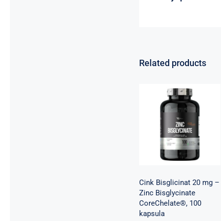
Related products
Cink Bisglicinat
20 mg – Zinc
Bisglycinate
CoreChelate®,
100 kapsula
Basic supplements
Svi proizvodi
Vitaminko
1.350,00
рсд
Cink Bisglicinat 20 mg –
Zinc Bisglycinate
CoreChelate®, 100
kapsula