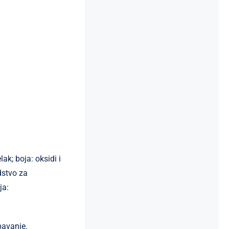
ak; boja: oksidi i
dstvo za
ja:
pavanje.