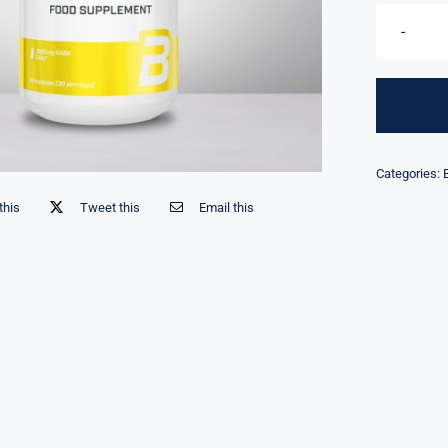
Categories:
this
Tweet this
Email this