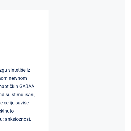
gu sintetiše iz
alnom nervnom
inaptičkih GABAA
ad su stimulisani,
 ćelije suviše
ekinuto
u: anksioznost,