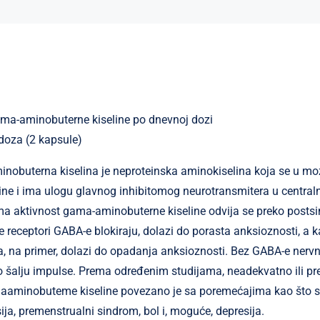
a-aminobuterne kiseline po dnevnoj dozi
doza (2 kapsule)
nobuterna kiselina je neproteinska aminokiselina koja se u moz
line i ima ulogu glavnog inhibitomog neurotransmitera u centr
ma aktivnost gama-aminobuterne kiseline odvija se preko posts
e receptori GABA-e blokiraju, dolazi do porasta anksioznosti, a k
 na primer, dolazi do opadanja anksioznosti. Bez GABA-e nervne
ko šalju impulse. Prema određenim studijama, neadekvatno ili pr
­aminobuteme kiseline povezano je sa poremećajima kao što s
ija, premenstrualni sindrom, bol i, moguće, depresija.