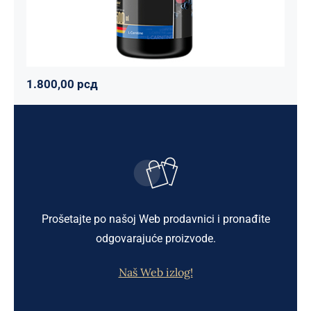
1.800,00
рсд
Prošetajte po našoj Web prodavnici i pronađite
odgovarajuće proizvode.
Naš Web izlog!