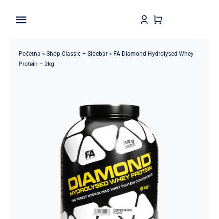
Skip
to
Toggle
content
Navigation
Home
Početna
»
Shop Classic – Sidebar
»
FA Diamond Hydrolysed Whey
Protein – 2kg
Shop
Brendovi
Kontakt
Štedljivko
POPUSTI 5-50%