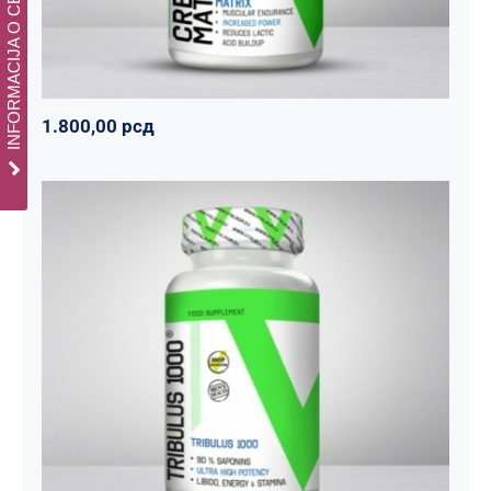
INFORMACIJA O CENAMA
1.800,00
рсд
Tribulus 1000
Svi proizvodi
Vitalikum
Zdravko
1.890,00
рсд