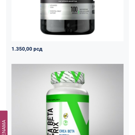
1.350,00
рсд
1.350,00
рсд
CREA BETA MATRIX
Napumpanko
Svi proizvodi
Vitalikum
1.800,00
рсд