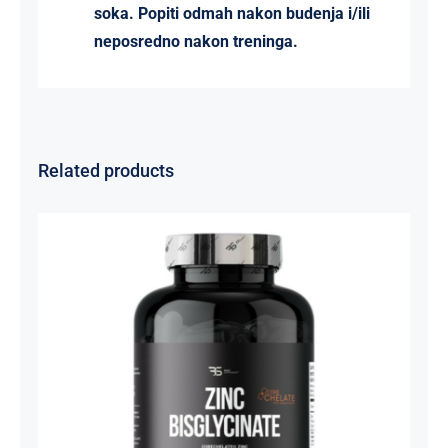
soka. Popiti odmah nakon budenja i/ili
neposredno nakon treninga.
Related products
Cink Bisglicinat 20 mg – Zinc
Bisglycinate CoreChelate®, 100
kapsula
Basic supplements
Svi proizvodi
Vitaminko