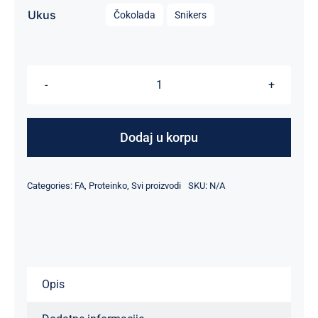

Ukus
Čokolada
Snikers
FA
Diamond
Hydrolysed
Dodaj u korpu
Whey
Protein
Categories:
FA
,
Proteinko
,
Svi proizvodi
SKU:
N/A
–
2kg
količina
Opis