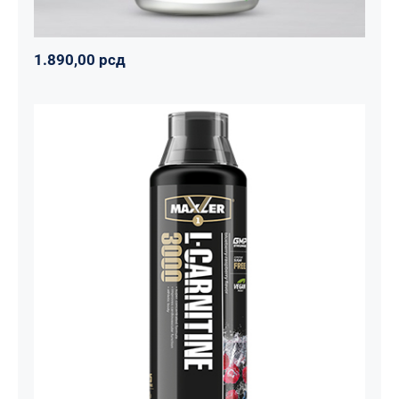
1.890,00
рсд
Carnitine Liquid Comfortable Shape
3000 – 500 ml
Maxler
Mršavko
Svi proizvodi
1.800,00
рсд