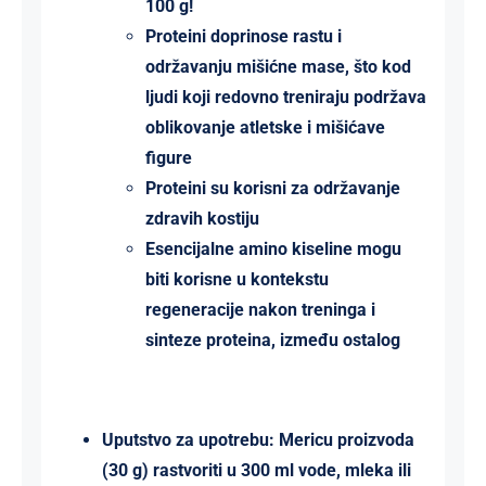
100 g!
Proteini doprinose rastu i
održavanju mišićne mase, što kod
ljudi koji redovno treniraju podržava
oblikovanje atletske i mišićave
figure
Proteini su korisni za održavanje
zdravih kostiju
Esencijalne amino kiseline mogu
biti korisne u kontekstu
regeneracije nakon treninga i
sinteze proteina, između ostalog
Uputstvo za upotrebu: Mericu proizvoda
(30 g) rastvoriti u 300 ml vode, mleka ili