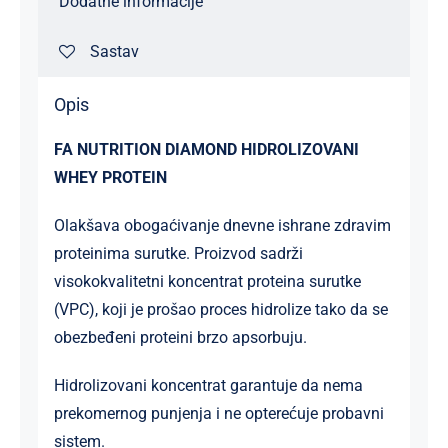
Dodatne informacije
Sastav
Opis
FA NUTRITION DIAMOND HIDROLIZOVANI
WHEY PROTEIN
Olakšava obogaćivanje dnevne ishrane zdravim
proteinima surutke. Proizvod sadrži
visokokvalitetni koncentrat proteina surutke
(VPC), koji je prošao proces hidrolize tako da se
obezbeđeni proteini brzo apsorbuju.
Hidrolizovani koncentrat garantuje da nema
prekomernog punjenja i ne opterećuje probavni
sistem.