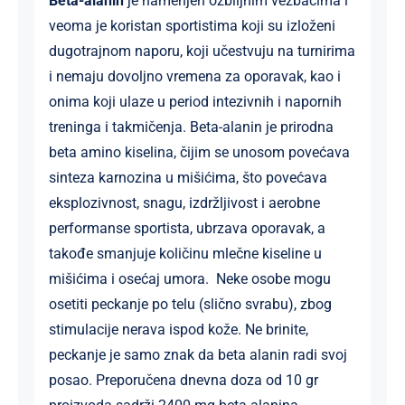
Beta-alanin
je namenjen ozbiljnim vežbačima i
veoma je koristan sportistima koji su izloženi
dugotrajnom naporu, koji učestvuju na turnirima
i nemaju dovoljno vremena za oporavak, kao i
onima koji ulaze u period intezivnih i napornih
treninga i takmičenja. Beta-alanin je prirodna
beta amino kiselina, čijim se unosom povećava
sinteza karnozina u mišićima, što povećava
eksplozivnost, snagu, izdržljivost i aerobne
performanse sportista, ubrzava oporavak, a
takođe smanjuje količinu mlečne kiseline u
mišićima i osećaj umora. Neke osobe mogu
osetiti peckanje po telu (slično svrabu), zbog
stimulacije nerava ispod kože. Ne brinite,
peckanje je samo znak da beta alanin radi svoj
posao. Preporučena dnevna doza od 10 gr