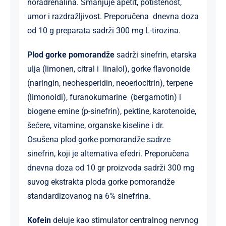
noradrenalina. Smanjuje apetit, potištenost,
umor i razdražljivost. Preporučena dnevna doza
od 10 g preparata sadrži 300 mg L-tirozina.
Plod gorke pomorandže
sadrži sinefrin, etarska
ulja (limonen, citral i linalol), gorke flavonoide
(naringin, neohesperidin, neoeriocitrin), terpene
(limonoidi), furanokumarine (bergamotin) i
biogene emine (p-sinefrin), pektine, karotenoide,
šećere, vitamine, organske kiseline i dr.
Osušena plod gorke pomorandže sadrze
sinefrin, koji je alternativa efedri. Preporučena
dnevna doza od 10 gr proizvoda sadrži 300 mg
suvog ekstrakta ploda gorke pomorandže
standardizovanog na 6% sinefrina.
Kofein
deluje kao stimulator centralnog nervnog