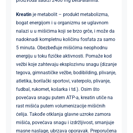
proizvoda sadrži 2400 mg beta-alanina.
Kreatin
je metabolit – produkt metabolizma,
bogat energijom i u organizmu se uglavnom
nalazi u u mišićima koji se brzo grče, i može da
nadoknadi kompletnu količinu fosfata za samo
5 minuta. Obezbeđuje mišićima neophodnu
energiju u toku fizičke aktivnosti. Pomaže kod
vežbi koje zahtevaju eksplozivnu snagu (dizanje
tegova, gimnastičke vežbe, bodibilding, plivanje,
atletika, borilački sportovi, vaterpolo, plivanje,
fudbal, rukomet, košarka i td.). Osim što
povećava snagu putem ATP-a, kreatin utiče na
rast mišića putem volumenizacije mišićnih
ćelija. Takođe otklanja glavne uzroke zamora
mišića, povećava snagu i izdržljivost, smanjuje
masne naslage, ubrzava oporavak. Preporučena