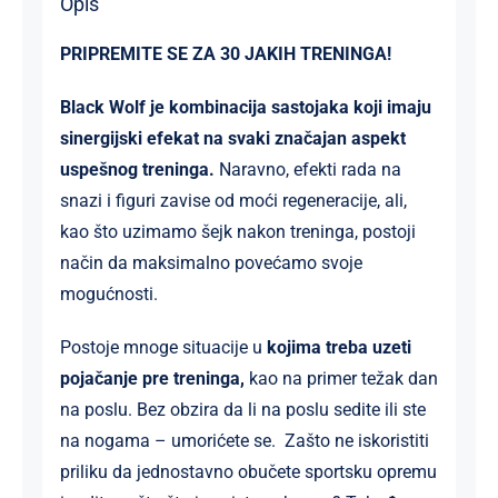
Opis
PRIPREMITE SE ZA 30 JAKIH TRENINGA!
Black Wolf je kombinacija sastojaka koji imaju
sinergijski efekat na svaki značajan aspekt
uspešnog treninga.
Naravno, efekti rada na
snazi i figuri zavise od moći regeneracije, ali,
kao što uzimamo šejk nakon treninga, postoji
način da maksimalno povećamo svoje
mogućnosti.
Postoje mnoge situacije u
kojima treba uzeti
pojačanje pre treninga,
kao na primer težak dan
na poslu. Bez obzira da li na poslu sedite ili ste
na nogama – umorićete se. Zašto ne iskoristiti
priliku da jednostavno obučete sportsku opremu