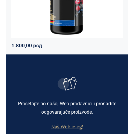
1.800,00
рсд
Prošetajte po našoj Web prodavnici i pronađite
odgovarajuće proizvode.
Naš Web izlog!