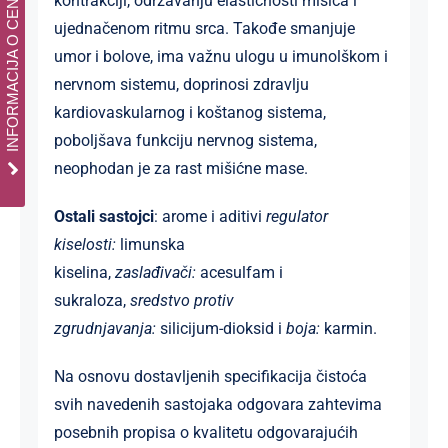
INFORMACIJA O CENAMA
kontrakciji, održavanju elastičnosti mišića i
ujednačenom ritmu srca. Takođe smanjuje
umor i bolove, ima važnu ulogu u imunolškom i
nervnom sistemu, doprinosi zdravlju
kardiovaskularnog i koštanog sistema,
poboljšava funkciju nervnog sistema,
neophodan je za rast mišićne mase.
Ostali sastojci
: arome i aditivi
regulator
kiselosti:
limunska
kiselina,
zaslađivači:
acesulfam i
sukraloza,
sredstvo protiv
zgrudnjavanja:
silicijum-dioksid i
boja:
karmin.
Na osnovu dostavljenih specifikacija čistoća
svih navedenih sastojaka odgovara zahtevima
posebnih propisa o kvalitetu odgovarajućih