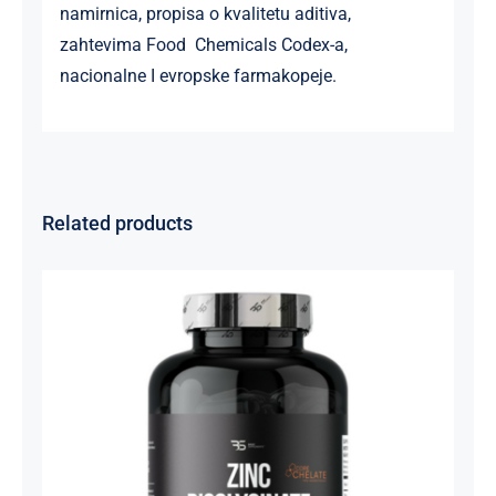
namirnica, propisa o kvalitetu aditiva,
zahtevima Food Chemicals Codex-a,
nacionalne I evropske farmakopeje.
Related products
Cink Bisglicinat 20 mg – Zinc
Bisglycinate CoreChelate®, 100
kapsula