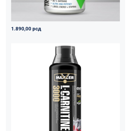
1.890,00
рсд
Carnitine Liquid Comfortable Shape
3000 – 500 ml
Maxler
Mršavko
Svi proizvodi
1.800,00
рсд