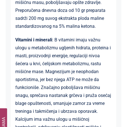
mišićnu masu, poboljšavaju opšte zdravlje.
Preporučena dnevna doza od 10 gr preparata
sadrži 200 mg suvog ekstrakta ploda maline
standardizovanog na 5% malina ketona.
Vitamini i minerali
: B vitamini imaju važnu
ulogu u metabolizmu ugljenih hidrata, proteina i
masti, proizvodnji energije, regulaciji nivoa
šećera u krvi, ćelijskom metabolizmu, rastu
mišićne mase. Magnezijum je neophodan
sportistima, jer bez njega ATP ne može da
funkcioniše. Značajno poboljšava mišićnu
snagu, sprečava nastanak grčeva i pruža osećaj
blage opuštenosti, smanjuje zamor za vreme
treninga i takmičenja i ubrzava oporavak.
Kalcijum ima važnu ulogu u mišićnoj