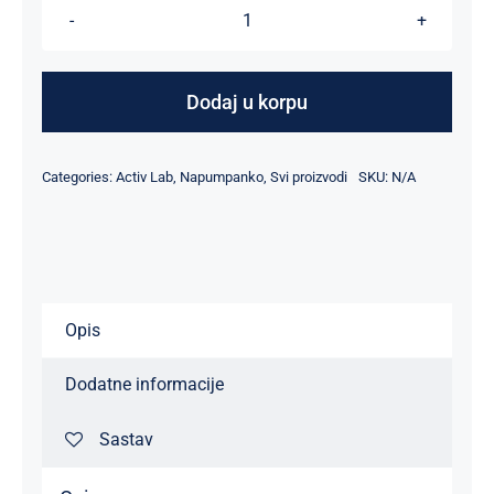
Black
Wolf
količina
Dodaj u korpu
Categories:
Activ Lab
,
Napumpanko
,
Svi proizvodi
SKU:
N/A
Opis
Dodatne informacije
Sastav