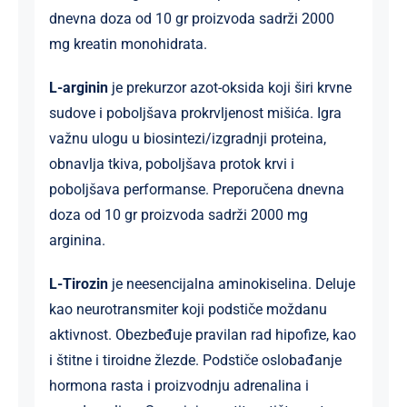
dnevna doza od 10 gr proizvoda sadrži 2000
mg kreatin monohidrata.
L-arginin
je prekurzor azot-oksida koji širi krvne
sudove i poboljšava prokrvljenost mišića. Igra
važnu ulogu u biosintezi/izgradnji proteina,
obnavlja tkiva, poboljšava protok krvi i
poboljšava performanse. Preporučena dnevna
doza od 10 gr proizvoda sadrži 2000 mg
arginina.
L-Tirozin
je neesencijalna aminokiselina. Deluje
kao neurotransmiter koji podstiče moždanu
aktivnost. Obezbeđuje pravilan rad hipofize, kao
i štitne i tiroidne žlezde. Podstiče oslobađanje
hormona rasta i proizvodnju adrenalina i