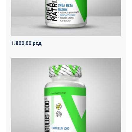
1.800,00
рсд
Tribulus 1000
Svi proizvodi
Vitalikum
Zdravko
1.890,00
рсд