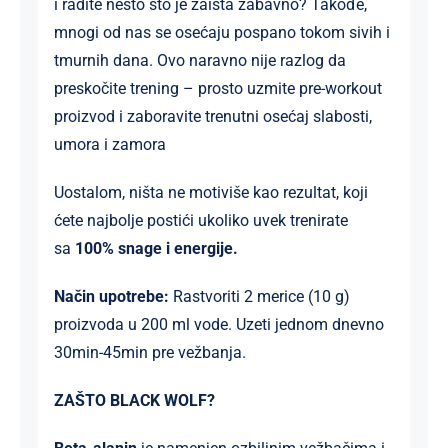
i radite nešto što je zaista zabavno? Takođe,
mnogi od nas se osećaju pospano tokom sivih i
tmurnih dana. Ovo naravno nije razlog da
preskočite trening – prosto uzmite pre-workout
proizvod i zaboravite trenutni osećaj slabosti,
umora i zamora
Uostalom, ništa ne motiviše kao rezultat, koji
ćete najbolje postići ukoliko uvek trenirate
sa
100% snage i energije.
Način upotrebe:
Rastvoriti 2 merice (10 g)
proizvoda u 200 ml vode. Uzeti jednom dnevno
30min-45min pre vežbanja.
ZAŠTO BLACK WOLF?