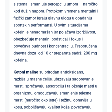
sistema i smanjuje percepciju umora – naročito
kod dužih napora. Protokom vremena mentalni i
fizički zamor igraju glavnu ulogu u opadanju
sportskih performansi. U ovim situacijama
kofein je nenadmašan jer pojačava izdržljivost,
obezbeđuje mentalni podsticaj i fokus i
povećava budnost i koncentraciju. Preporučena
dnevna doza od 10 gr preparata sadrži 200 mg
kofeina.
Ketoni maline
su prirodan antioksidans,
razbijaju masne ćelije, ubrzavaju sagorevanje
masti, sprečavaju apsorpciju i taloženje masti u
organizmu, omogućavaju smanjenje telesne
masti (naročito oko jetre) i težinu, obnavljaju
kosu, poboljšavaju kvalitet kože, povećavaju