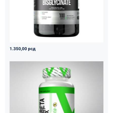
Basic supplements
Svi proizvodi
Vitaminko
1.350,00
рсд
1.350,00
рсд
CREA BETA MATRIX
Napumpanko
Svi proizvodi
Vitalikum
1.800,00
рсд