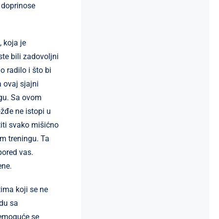
k doprinose
 koja je
e bili zadovoljni
 radilo i što bi
 ovaj sjajni
ingu. Sa ovom
žđe ne istopi u
iti svako mišićno
m treningu. Ta
pored vas.
ene.
ima koji se ne
odu sa
Nemoguće se