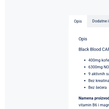
Dodatne i
Opis
Opis
Black Blood CA
400mg kofe
6300mg NO
9 aktivnih 
Bez kreatin
Bez šećera
Namena proizvod
vitamin B6 i mag