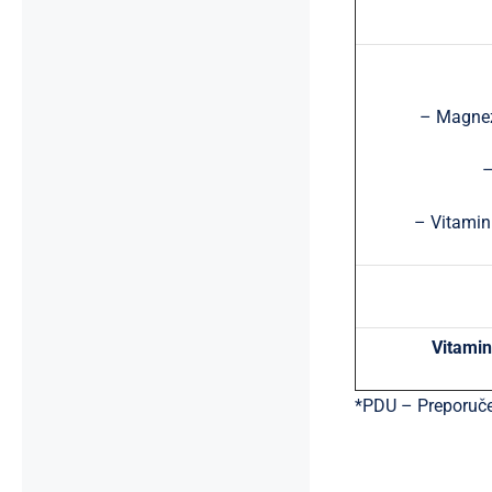
– Magnez
–
– Vitamin 
Vitamin
*PDU – Preporuče