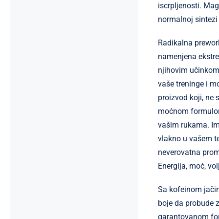
iscrpljenosti. Ma
normalnoj sintezi
Radikalna prewor
namenjena ekstrem
njihovim učinkom i
vaše treninge i mo
proizvod koji, ne
moćnom formulom 
vašim rukama. Ima
vlakno u vašem t
neverovatna prome
Energija, moć, vo
Sa kofeinom jačin
boje da probude 
garantovanom for