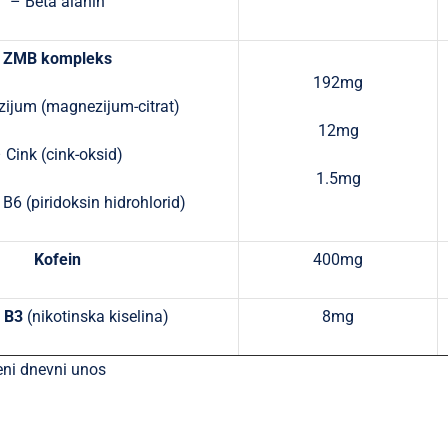
– Beta alanin
ZMB kompleks
192mg
ijum (magnezijum-citrat)
12mg
 Cink (cink-oksid)
1.5mg
B6 (piridoksin hidrohlorid)
Kofein
400mg
 B3
(nikotinska kiselina)
8mg
ni dnevni unos