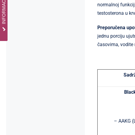
normalnoj funkciji
testosterona u krv
Preporučena upo
jednu porciju uju
časovima, vodite
Sadrž
Blac
– AAKG (L