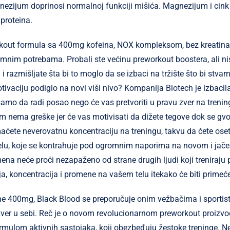
gnezijum doprinosi normalnoj funkciji mišića. Magnezijum i cin
 proteina.
kout formula sa 400mg kofeina, NOX kompleksom, bez kreatina,
nim potrebama. Probali ste većinu preworkout boostera, ali nist
 razmišljate šta bi to moglo da se izbaci na tržište što bi stvarno
tivaciju podiglo na novi viši nivo? Kompanija Biotech je izbacila
 samo da radi posao nego će vas pretvoriti u pravu zver na tren
nema greške jer će vas motivisati da dižete tegove dok se gvo
ćete neverovatnu koncentraciju na treningu, takvu da ćete oset
elu, koje se kontrahuje pod ogromnim naporima na novom i jače
na neće proći nezapaženo od strane drugih ljudi koji treniraju 
lja, koncentracija i promene na vašem telu itekako će biti primeć
e 400mg, Black Blood se preporučuje onim vežbačima i sportist
zver u sebi. Reč je o novom revolucionarnom preworkout proizv
mulom aktivnih sastojaka, koji obezbeđuju žestoke treninge. 