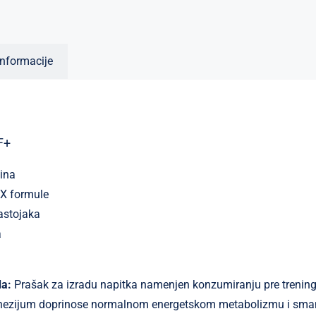
nformacije
F+
ina
X formule
sastojaka
a
a:
Prašak za izradu napitka namenjen konzumiranju pre trening
nezijum doprinose normalnom energetskom metabolizmu i sman