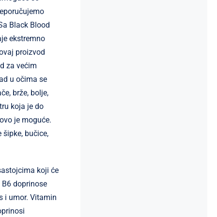
preporučujemo
 Sa Black Blood
aje ekstremno
 ovaj proizvod
ad za većim
lad u očima se
če, brže, bolje,
ru koja je do
 ovo je moguće.
 šipke, bučice,
astojcima koji će
n B6 doprinose
s i umor. Vitamin
oprinosi