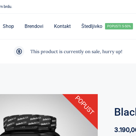
m brdu.
Shop
Brendovi
Kontakt
Štedljivko
POPUSTI 5-50%
This product is currently on sale, hurry up!
POPUST
Blac
3.190,