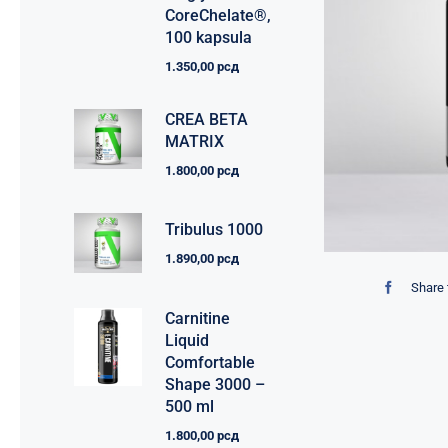
CoreChelate®,
100 kapsula
1.350,00
рсд
CREA BETA
MATRIX
1.800,00
рсд
Tribulus 1000
1.890,00
рсд
Share 
Carnitine
Liquid
Comfortable
Shape 3000 –
500 ml
1.800,00
рсд