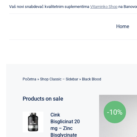
Skip
Vaš novi snabdevač kvalitetnim suplementima
Vitaminko Shop
na Banovo
to
content
Home
Početna
»
Shop Classic – Sidebar
»
Black Blood
Products on sale
-10%
Cink
Bisglicinat 20
mg – Zinc
Bisglycinate