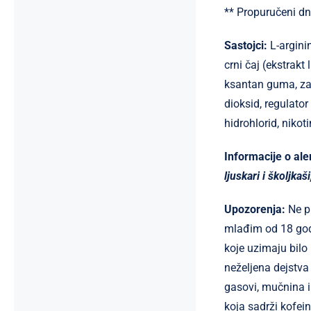
** Propuručeni dn
Sastojci:
L-argini
crni čaj (ekstrakt 
ksantan guma, zas
dioksid, regulator 
hidrohlorid, nikot
Informacije o al
ljuskari i školjka
Upozorenja:
Ne p
mlađim od 18 god
koje uzimaju bilo
neželjena dejstva
gasovi, mučnina i
koja sadrži kofei