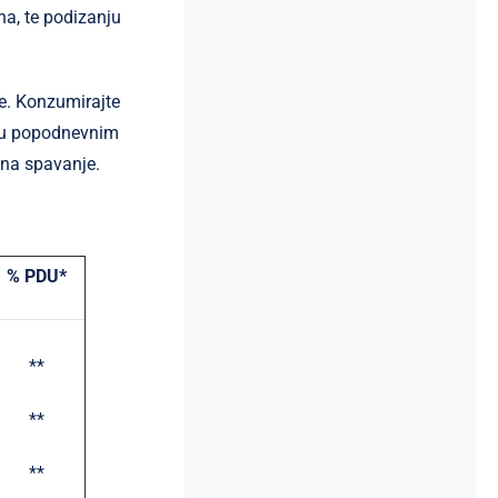
ina, te podizanju
e. Konzumirajte
te u popodnevnim
 na spavanje.
% PDU*
**
**
**