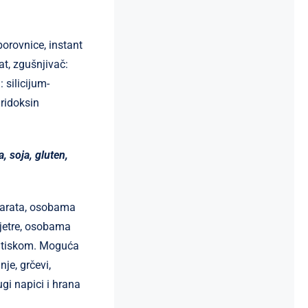
 borovnice, instant
at, zgušnjivač:
 silicijum-
iridoksin
a, soja, gluten,
eparata, osobama
jetre, osobama
ritiskom. Moguća
je, grčevi,
gi napici i hrana