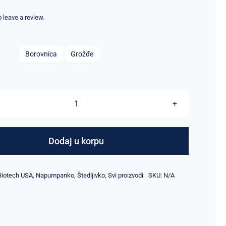
cena
cena
je
je:
to leave a review.
bila:
3.190,00 рсд.
3.550,00 рсд.

Borovnica
Grožđe
Black
Blood
količina
Dodaj u korpu
Biotech USA
,
Napumpanko
,
Štedljivko
,
Svi proizvodi
SKU:
N/A