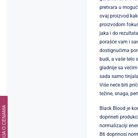
pretvara u moguće
ovaj proizvod kako
proizvodom fokus
jaka i do rezultat
porašće vam i sam
dostignućima por
budi, a vaše telo 
gladnije sa većim
sada samo tinjal
Više neće biti pr
težine, snaga, pe
INFORMACIJA O CENAMA
Black Blood je ko
doprineti produkc
normalizaciji ene
B6 doprinosi norm