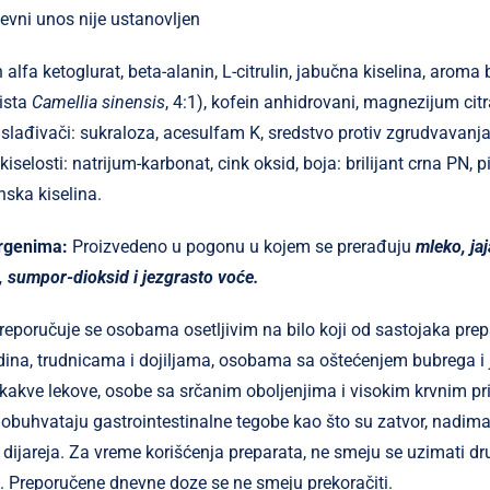
evni unos nije ustanovljen
n alfa ketoglurat, beta-alanin, L-citrulin, jabučna kiselina, aroma
lista
Camellia sinensis
, 4:1), kofein anhidrovani, magnezijum citr
lađivači: sukraloza, acesulfam K, sredstvo protiv zgrudvavanja:
kiselosti: natrijum-karbonat, cink oksid, boja: brilijant crna PN, p
inska kiselina.
ergenima:
Proizvedeno u pogonu u kojem se prerađuju
mleko, jaj
ši, sumpor-dioksid i jezgrasto voće.
reporučuje se osobama osetljivim na bilo koji od sastojaka pr
ina, trudnicama i dojiljama, osobama sa oštećenjem bubrega i 
 kakve lekove, osobe sa srčanim oboljenjima i visokim krvnim p
 obuhvataju gastrointestinalne tegobe kao što su zatvor, nadiman
 dijareja. Za vreme korišćenja preparata, ne smeju se uzimati dru
n. Preporučene dnevne doze se ne smeju prekoračiti.