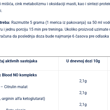
 mišića, cink metabolizmu i oksidaciji masti, kao i sintezi prote
i.
treba:
Razmutite 5 grama (1 merica iz pakovanja) sa 50 ml vod
tru i jednu porciju 15 min pre treninga. Ukoliko proizvod uzima
 računa da poslednja doza bude najmanje 6 časova pre odlaska
aj aktivnih sastojaka
U dnevnoj dozi 10g
k Blood NO kompleks
2,1g
– Citrulin malat
2,1g
-arginin alfa ketoglutarat)
2,1g