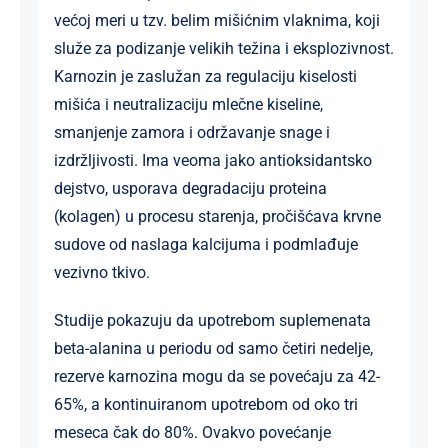
većoj meri u tzv. belim mišićnim vlaknima, koji
služe za podizanje velikih težina i eksplozivnost.
Karnozin je zaslužan za regulaciju kiselosti
mišića i neutralizaciju mlečne kiseline,
smanjenje zamora i održavanje snage i
izdržljivosti. Ima veoma jako antioksidantsko
dejstvo, usporava degradaciju proteina
(kolagen) u procesu starenja, pročišćava krvne
sudove od naslaga kalcijuma i podmlađuje
vezivno tkivo.
Studije pokazuju da upotrebom suplemenata
beta-alanina u periodu od samo četiri nedelje,
rezerve karnozina mogu da se povećaju za 42-
65%, a kontinuiranom upotrebom od oko tri
meseca čak do 80%. Ovakvo povećanje