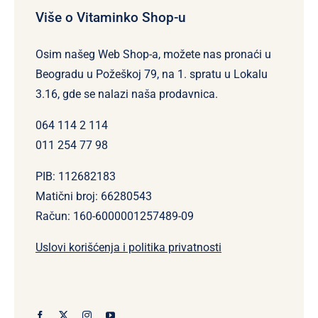
Više o Vitaminko Shop-u
Osim našeg Web Shop-a, možete nas pronaći u
Beogradu u Požeškoj 79, na 1. spratu u Lokalu
3.16, gde se nalazi naša prodavnica.
064 114 2 114
011 254 77 98
PIB: 112682183
Matični broj: 66280543
Račun: 160-6000001257489-09
Uslovi korišćenja i politika privatnosti