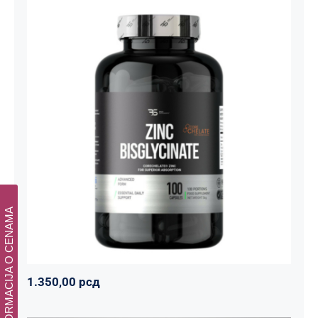
Cink Bisglicinat 20 mg – Zinc
Bisglycinate CoreChelate®, 100
kapsula
Basic supplements
Svi proizvodi
Vitaminko
1.350,00
рсд
INFORMACIJA O CENAMA
1.350,00
рсд