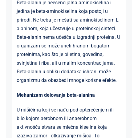
Beta-alanin je neesencijalna aminokiselina i
jedina je beta-aminokiselina koja postoji u
prirodi. Ne treba je mešati sa aminokiselinom L-
alaninom, koja učestvuje u proteinskoj sintezi.
Beta-alanin nema učešća u izgradnji proteina. U
organizam se može uneti hranom bogatom
proteinima, kao što je piletina, govedina,
svinjetina i riba, ali u malim koncentracijama.
Beta-alanin u obliku dodataka ishrani može
organizmu da obezbedi mnoge korisne efekte.
Mehanizam delovanja beta-alanina
U mišićima koji se nađu pod opterećenjem ili
bilo kojom aerobnom ili anaerobnom
aktivnošću stvara se mlečna kiselina koja
izaziva zamor i otkazivanje mišića. To