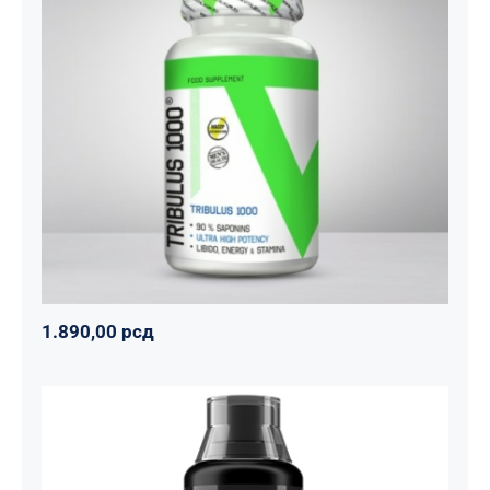
Tribulus 1000
Svi proizvodi
Vitalikum
Zdravko
1.890,00
рсд
1.890,00
рсд