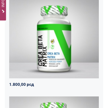
CREA BETA MATRIX
Napumpanko
Svi proizvodi
Vitalikum
1.800,00
рсд
1.800,00
рсд