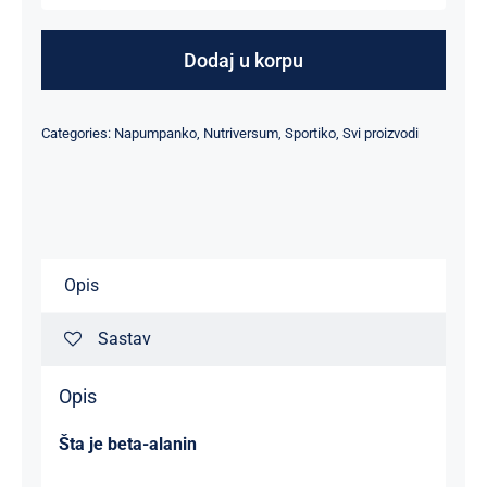
Alanine
-
Dodaj u korpu
200
g
Categories:
Napumpanko
,
Nutriversum
,
Sportiko
,
Svi proizvodi
količina
Opis
Sastav
Opis
Šta je beta-alanin