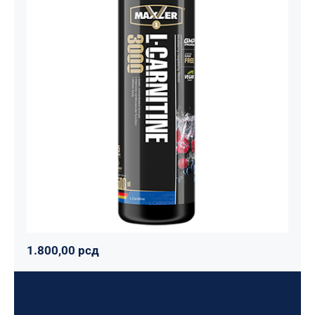
Carnitine Liquid Comfortable Shape
3000 – 500 ml
Maxler
Mršavko
Svi proizvodi
1.800,00
рсд
1.800,00
рсд