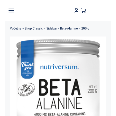
Skip
to
Toggle
content
Navigation
Home
Početna
»
Shop Classic – Sidebar
»
Beta-Alanine – 200 g
Shop
Brendovi
Kontakt
Štedljivko
POPUSTI 5-50%