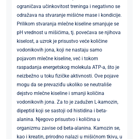
ograničava učinkovitost treninga i negativno se
odražava na stvaranje mišićne mase i kondicije.
Prilikom stvaranja mlečne kiseline smanjuje se
pH vrednost u mišićima, tj. povećava se njihova
kiselost, a uzrok je prisustvo veće količine
vodonikovih jona, koji ne nastaju samo
pojavom mlečne kiseline, već i tokom
raspadanja energetskog molekula ATP-a, što je
neizbežno u toku fizičke aktivnosti. Ove pojave
mogu da se prevaziđu ukoliko se neutrališe
dejstvo mlečne kiseline i smanji količina
vodonikovih jona. Za to je zadužen L-karnozin,
dipeptid koji se sastoji od histidina i beta-
alanina. Njegovo prisustvo i količina u
organizmu zavise od beta-alanina. Karnozin se,
kao i kreatin, prirodno nalazi u mišićnom tkivu, u