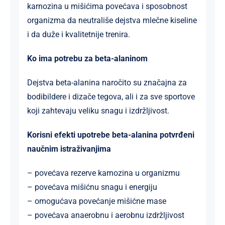
karnozina u mišićima povećava i sposobnost
organizma da neutrališe dejstva mlečne kiseline
i da duže i kvalitetnije trenira.
Ko ima potrebu za beta-alaninom
Dejstva beta-alanina naročito su značajna za
bodibildere i dizače tegova, ali i za sve sportove
koji zahtevaju veliku snagu i izdržljivost.
Korisni efekti upotrebe beta-alanina potvrđeni
naučnim istraživanjima
– povećava rezerve karnozina u organizmu
– povećava mišićnu snagu i energiju
– omogućava povećanje mišićne mase
– povećava anaerobnu i aerobnu izdržljivost