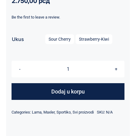
2.750,00
рсд
Be the first to leave a review.

Ukus
Sour Cherry
Strawberry-Kiwi
BCAA
Powder
Maxler
Dodaj u korpu
-
420
Categories:
Lama
,
Maxler
,
Sportiko
,
Svi proizvodi
SKU:
N/A
g
3
ukusa