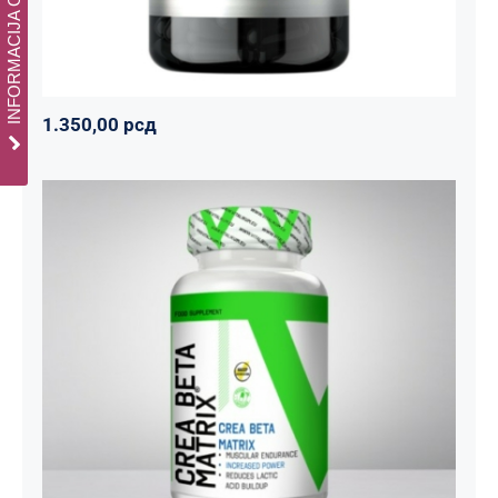
INFORMACIJA O CENAMA
1.350,00
рсд
CREA BETA MATRIX
Napumpanko
Svi proizvodi
Vitalikum
1.800,00
рсд