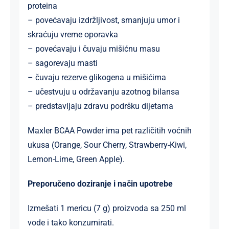
proteina
– povećavaju izdržljivost, smanjuju umor i
skraćuju vreme oporavka
– povećavaju i čuvaju mišićnu masu
– sagorevaju masti
– čuvaju rezerve glikogena u mišićima
– učestvuju u održavanju azotnog bilansa
– predstavljaju zdravu podršku dijetama
Maxler BCAA Powder ima pet različitih voćnih
ukusa (Orange, Sour Cherry, Strawberry-Kiwi,
Lemon-Lime, Green Apple).
Preporučeno doziranje i način upotrebe
Izmešati 1 mericu (7 g) proizvoda sa 250 ml
vode i tako konzumirati.