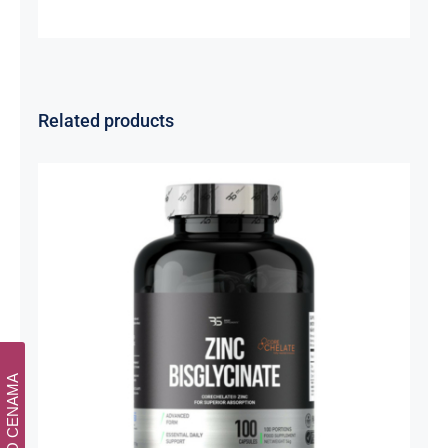
Related products
Cink Bisglicinat 20 mg – Zinc
Bisglycinate CoreChelate®, 100
kapsula
Basic supplements
Svi proizvodi
Vitaminko
1.350,00
рсд