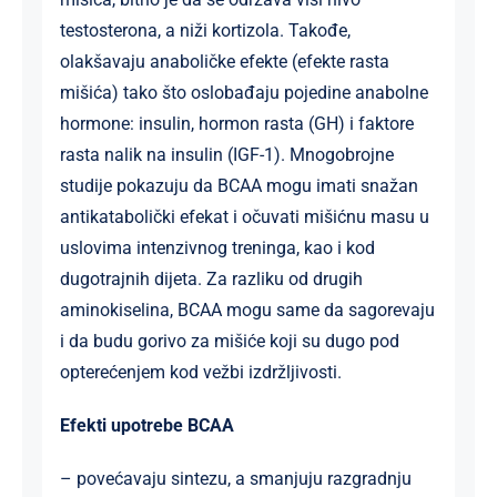
testosterona, a niži kortizola. Takođe,
olakšavaju anaboličke efekte (efekte rasta
mišića) tako što oslobađaju pojedine anabolne
hormone: insulin, hormon rasta (GH) i faktore
rasta nalik na insulin (IGF-1). Mnogobrojne
studije pokazuju da BCAA mogu imati snažan
antikatabolički efekat i očuvati mišićnu masu u
uslovima intenzivnog treninga, kao i kod
dugotrajnih dijeta. Za razliku od drugih
aminokiselina, BCAA mogu same da sagorevaju
i da budu gorivo za mišiće koji su dugo pod
opterećenjem kod vežbi izdržljivosti.
Efekti upotrebe BCAA
– povećavaju sintezu, a smanjuju razgradnju