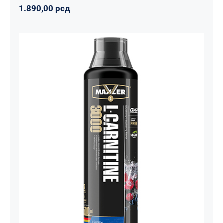
1.890,00
рсд
Carnitine Liquid Comfortable Shape
3000 – 500 ml
Maxler
Mršavko
Svi proizvodi
1.800,00
рсд