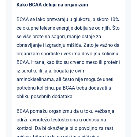
Kako BCAA deluju na organizam
BCAA se lako pretvaraju u glukozu, a skoro 10%
celokupne telesne energije dobija se od njih. Što
se više proteina sagori, manje ostaje za
obnavljanje i izgradnju mišića. Zato je važno da
organizam sportiste uvek ima dovoljnu količinu
BCAA. Hrana, kao što su crveno meso ili proteini
iz surutke ili jaja, bogata je ovim
aminokiselinama, ali često nije moguće uneti
potrebnu količinu, pa BCAA treba dodavati u
obliku posebnih dodataka.
BCAA pomažu organizmu da u toku vežbanja
održi ravnotežu testosterona u odnosu na
kortizol. Da bi okruženje bilo povoljno za rast
mišića, bitno je da se održava viši nivo