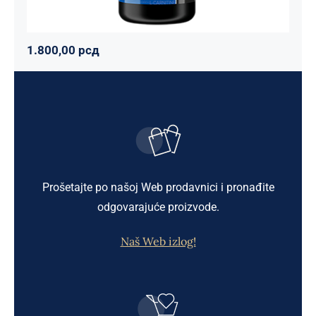
1.800,00
рсд
Prošetajte po našoj Web prodavnici i pronađite
odgovarajuće proizvode.
Naš Web izlog!