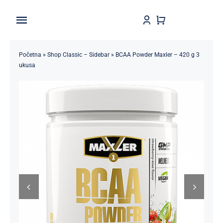
Skip
to
Toggle
content
Navigation
Home
Početna
»
Shop Classic – Sidebar
»
BCAA Powder Maxler – 420 g 3
ukusa
Shop
Brendovi
Kontakt
Štedljivko
POPUSTI 5-50%