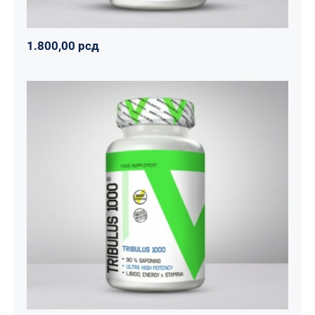
1.800,00
рсд
Tribulus 1000
Svi proizvodi
Vitalikum
Zdravko
1.890,00
рсд