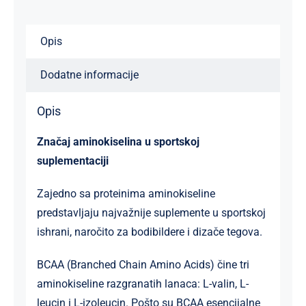
količina
Opis
Dodatne informacije
Opis
Značaj aminokiselina u sportskoj
suplementaciji
Zajedno sa proteinima aminokiseline
predstavljaju najvažnije suplemente u sportskoj
ishrani, naročito za bodibildere i dizače tegova.
BCAA (Branched Chain Amino Acids) čine tri
aminokiseline razgranatih lanaca: L-valin, L-
leucin i L-izoleucin. Pošto su BCAA esencijalne