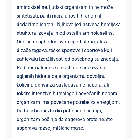
aminokiseline, ljudski organizam ih ne može
sintetisati, pa ih mora unositi hranom ili
dodacima ishrani. Njihova jedinstvena hemijska
struktura izdvaja ih od ostalih aminokiselina.
One su neophodne svim sportistima, ali za
dizače tegova, teške sportove i sportove koji
zahtevaju izdržljivost, od posebnog su značaja.
Pod normalnim okolnostima sagorevanje
ugljenih hidrata daje organizmu dovoljnu
količinu goriva za savladavanje napora, ali
tokom intenzivnih treninga i povećanih napora
organizam ima povećane potrebe za energijom.
Da bi sebi obezbedio potrebnu energiju,
organizam počinje da sagoreva proteine, što
usporava razvoj mišićne mase.