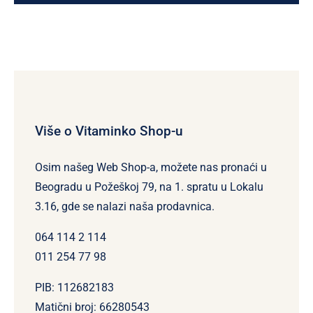
Više o Vitaminko Shop-u
Osim našeg Web Shop-a, možete nas pronaći u
Beogradu u Požeškoj 79, na 1. spratu u Lokalu
3.16, gde se nalazi naša prodavnica.
064 114 2 114
011 254 77 98
PIB: 112682183
Matični broj: 66280543