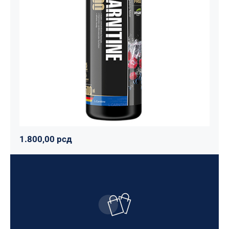
3000 – 500 ml
Maxler
Mršavko
Svi proizvodi
1.800,00
рсд
1.800,00
рсд