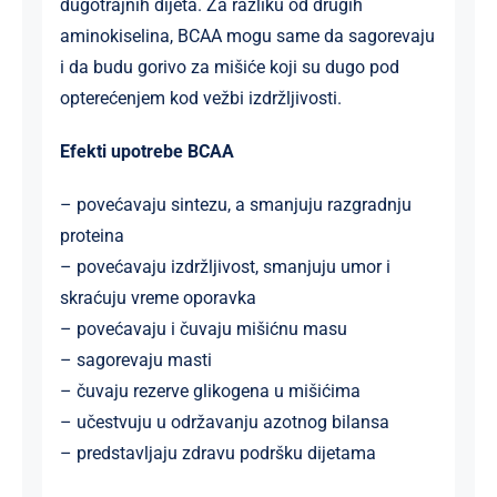
dugotrajnih dijeta. Za razliku od drugih
aminokiselina, BCAA mogu same da sagorevaju
i da budu gorivo za mišiće koji su dugo pod
opterećenjem kod vežbi izdržljivosti.
Efekti upotrebe BCAA
– povećavaju sintezu, a smanjuju razgradnju
proteina
– povećavaju izdržljivost, smanjuju umor i
skraćuju vreme oporavka
– povećavaju i čuvaju mišićnu masu
– sagorevaju masti
– čuvaju rezerve glikogena u mišićima
– učestvuju u održavanju azotnog bilansa
– predstavljaju zdravu podršku dijetama