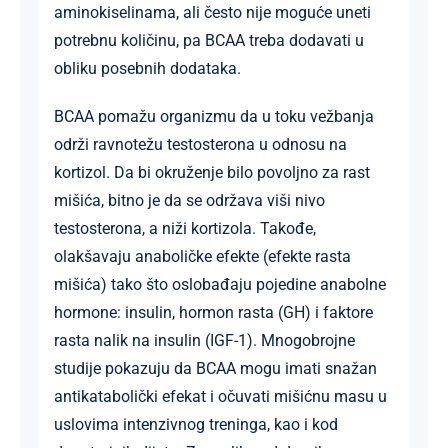
aminokiselinama, ali često nije moguće uneti
potrebnu količinu, pa BCAA treba dodavati u
obliku posebnih dodataka.
BCAA pomažu organizmu da u toku vežbanja
održi ravnotežu testosterona u odnosu na
kortizol. Da bi okruženje bilo povoljno za rast
mišića, bitno je da se održava viši nivo
testosterona, a niži kortizola. Takođe,
olakšavaju anaboličke efekte (efekte rasta
mišića) tako što oslobađaju pojedine anabolne
hormone: insulin, hormon rasta (GH) i faktore
rasta nalik na insulin (IGF-1). Mnogobrojne
studije pokazuju da BCAA mogu imati snažan
antikatabolički efekat i očuvati mišićnu masu u
uslovima intenzivnog treninga, kao i kod