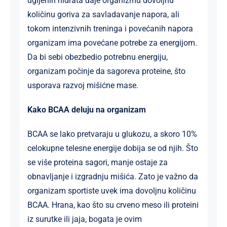
ugljenih hidrata daje organizmu dovoljnu
količinu goriva za savladavanje napora, ali
tokom intenzivnih treninga i povećanih napora
organizam ima povećane potrebe za energijom.
Da bi sebi obezbedio potrebnu energiju,
organizam počinje da sagoreva proteine, što
usporava razvoj mišićne mase.
Kako BCAA deluju na organizam
BCAA se lako pretvaraju u glukozu, a skoro 10%
celokupne telesne energije dobija se od njih. Što
se više proteina sagori, manje ostaje za
obnavljanje i izgradnju mišića. Zato je važno da
organizam sportiste uvek ima dovoljnu količinu
BCAA. Hrana, kao što su crveno meso ili proteini
iz surutke ili jaja, bogata je ovim