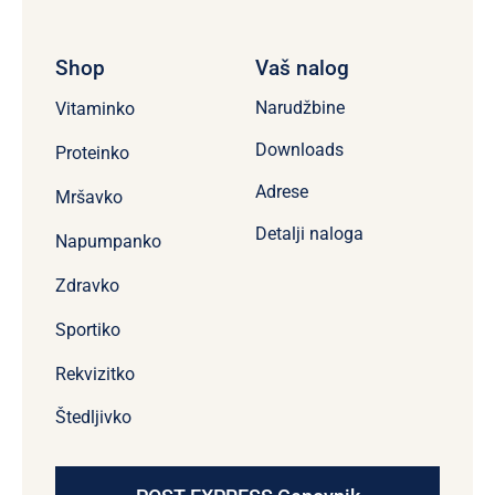
Shop
Vaš nalog
Narudžbine
Vitaminko
Downloads
Proteinko
Adrese
Mršavko
Detalji naloga
Napumpanko
Zdravko
Sportiko
Rekvizitko
Štedljivko