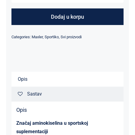
Powder
-
Dodaj u korpu
210
g
Categories:
Maxler
,
Sportiko
,
Svi proizvodi
količina
Opis
Sastav
Opis
Značaj aminokiselina u sportskoj
suplementaciji