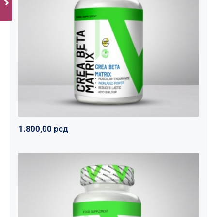
CREA BETA MATRIX
Napumpanko
Svi proizvodi
Vitalikum
1.800,00
рсд
1.800,00
рсд
Tribulus 1000