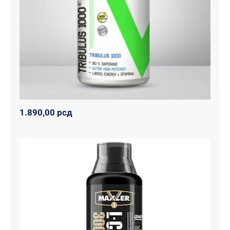
Svi proizvodi
Vitalikum
Zdravko
1.890,00
рсд
1.890,00
рсд
Carnitine Liquid Comfortable Shape