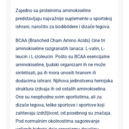
Zajedno sa proteinima aminokiseline
predstavljaju najvažnije suplemente u sportskoj
ishrani, naročito za bodibildere i dizače tegova.
BCAA (Branched Chain Amino Acids) čine tri
aminokiseline razgranatih lanaca: L-valin, L-
leucin i L-izoleucin. Pošto su BCAA esencijalne
aminokiseline, ljudski organizam ih ne može
sintetisati, pa ih mora unositi hranom ili
dodacima ishrani. Njihova jedinstvena hemijska
struktura izdvaja ih od ostalih aminokiselina.
One su neophodne svim sportistima, ali za
dizače tegova, teške sportove i sportove koji
zahtevaju izdržljivost, od posebnog su značaja.
Pod normalnim okolnostima sagorevanje