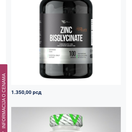
Cink Bisglicinat 20 mg – Zinc
Bisglycinate CoreChelate®, 100
kapsula
Basic supplements
Svi proizvodi
Vitaminko
1.350,00
рсд
INFORMACIJA O CENAMA
1.350,00
рсд