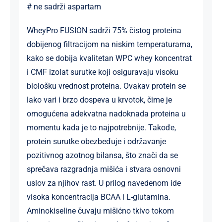
# ne sadrži aspartam
WheyPro FUSION sadrži 75% čistog proteina
dobijenog filtracijom na niskim temperaturama,
kako se dobija kvalitetan WPC whey koncentrat
i CMF izolat surutke koji osiguravaju visoku
biološku vrednost proteina. Ovakav protein se
lako vari i brzo dospeva u krvotok, čime je
omogućena adekvatna nadoknada proteina u
momentu kada je to najpotrebnije. Takođe,
protein surutke obezbeđuje i održavanje
pozitivnog azotnog bilansa, što znači da se
sprečava razgradnja mišića i stvara osnovni
uslov za njihov rast. U prilog navedenom ide
visoka koncentracija BCAA i L-glutamina.
Aminokiseline čuvaju mišićno tkivo tokom