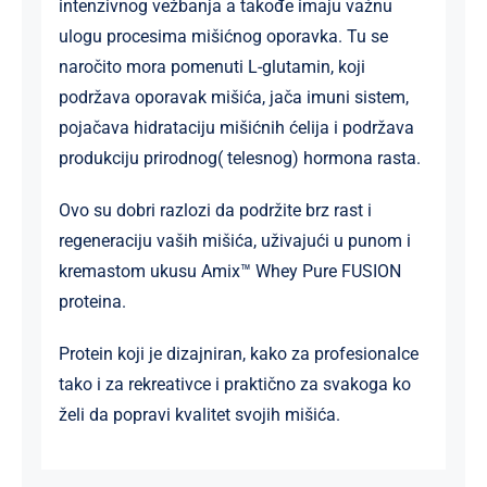
intenzivnog vežbanja a takođe imaju važnu
ulogu procesima mišićnog oporavka. Tu se
naročito mora pomenuti L-glutamin, koji
podržava oporavak mišića, jača imuni sistem,
pojačava hidrataciju mišićnih ćelija i podržava
produkciju prirodnog( telesnog) hormona rasta.
Ovo su dobri razlozi da podržite brz rast i
regeneraciju vaših mišića, uživajući u punom i
kremastom ukusu Amix™ Whey Pure FUSION
proteina.
Protein koji je dizajniran, kako za profesionalce
tako i za rekreativce i praktično za svakoga ko
želi da popravi kvalitet svojih mišića.