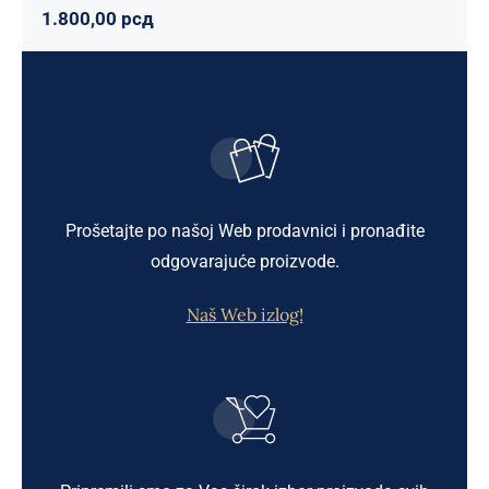
1.800,00
рсд
Prošetajte po našoj Web prodavnici i pronađite
odgovarajuće proizvode.
Naš Web izlog!