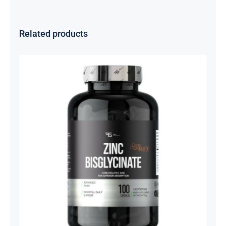
Related products
Cink Bisglicinat 20 mg – Zinc
Bisglycinate CoreChelate®, 100
kapsula
Basic supplements
Svi proizvodi
Vitaminko
1.350,00
рсд