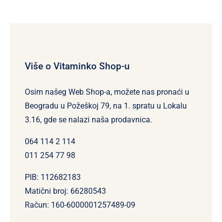
Više o Vitaminko Shop-u
Osim našeg Web Shop-a, možete nas pronaći u
Beogradu u Požeškoj 79, na 1. spratu u Lokalu
3.16, gde se nalazi naša prodavnica.
064 114 2 114
011 254 77 98
PIB: 112682183
Matični broj: 66280543
Račun: 160-6000001257489-09