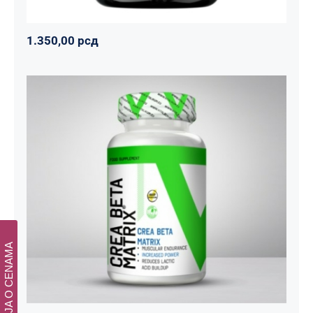
1.350,00
рсд
CREA BETA MATRIX
Napumpanko
Svi proizvodi
Vitalikum
1.800,00
рсд
INFORMACIJA O CENAMA