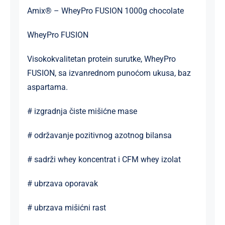
Amix® – WheyPro FUSION 1000g chocolate
WheyPro FUSION
Visokokvalitetan protein surutke, WheyPro
FUSION, sa izvanrednom punoćom ukusa, baz
aspartama.
# izgradnja čiste mišićne mase
# održavanje pozitivnog azotnog bilansa
# sadrži whey koncentrat i CFM whey izolat
# ubrzava oporavak
# ubrzava mišićni rast