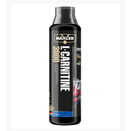
Carnitine Liquid Comfortable Shape
3000 – 500 ml
Maxler
Mršavko
Svi proizvodi
1.800,00
рсд