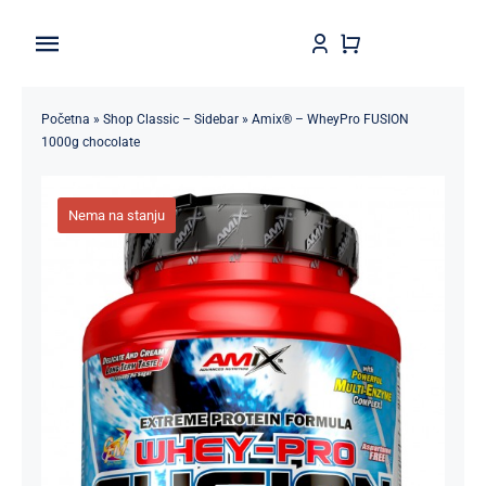
Skip
to
Toggle
content
Navigation
Home
Početna
»
Shop Classic – Sidebar
»
Amix® – WheyPro FUSION
1000g chocolate
Shop
Nema na stanju
Brendovi
Kontakt
Štedljivko
POPUSTI 5-50%