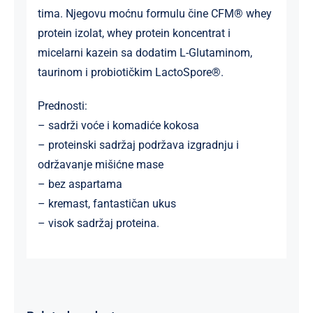
tima. Njegovu moćnu formulu čine CFM® whey
protein izolat, whey protein koncentrat i
micelarni kazein sa dodatim L-Glutaminom,
taurinom i probiotičkim LactoSpore®.
Prednosti:
– sadrži voće i komadiće kokosa
– proteinski sadržaj podržava izgradnju i
održavanje mišićne mase
– bez aspartama
– kremast, fantastičan ukus
– visok sadržaj proteina.