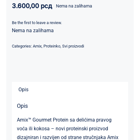
3.600,00
рсд
Nema na zalihama
Be the first to leave a review.
Nema na zalihama
Categories:
Amix
,
Proteinko
,
Svi proizvodi
Opis
Opis
Amix™ Gourmet Protein sa delićima pravog
voća ili kokosa – novi proteinski proizvod
dizajniran i razvijen od strane stručnjaka Amix