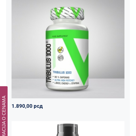
Tribulus 1000
Svi proizvodi
Vitalikum
Zdravko
1.890,00
рсд
INFORMACIJA O CENAMA
1.890,00
рсд