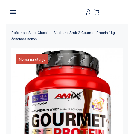
Skip
to
Toggle
content
Navigation
Home
Početna
»
Shop Classic – Sidebar
»
Amix® Gourmet Protein 1kg
čokolada kokos
Shop
Nema na stanju
Brendovi
Kontakt
Štedljivko
POPUSTI 5-50%