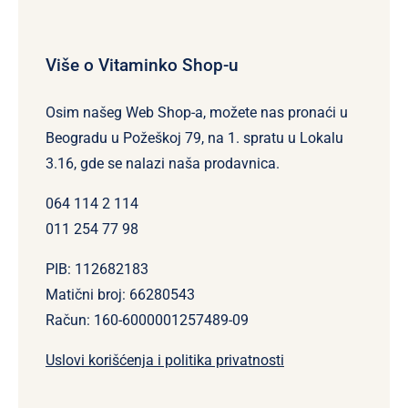
Više o Vitaminko Shop-u
Osim našeg Web Shop-a, možete nas pronaći u
Beogradu u Požeškoj 79, na 1. spratu u Lokalu
3.16, gde se nalazi naša prodavnica.
064 114 2 114
011 254 77 98
PIB: 112682183
Matični broj: 66280543
Račun: 160-6000001257489-09
Uslovi korišćenja i politika privatnosti