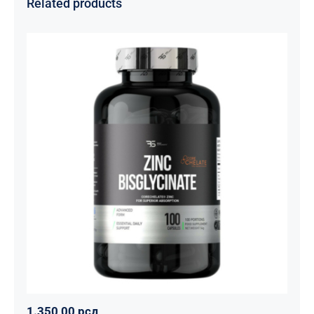
Related products
Cink Bisglicinat 20 mg – Zinc
Bisglycinate CoreChelate®, 100
kapsula
Basic supplements
Svi proizvodi
Vitaminko
1.350,00
рсд
1.350,00
рсд