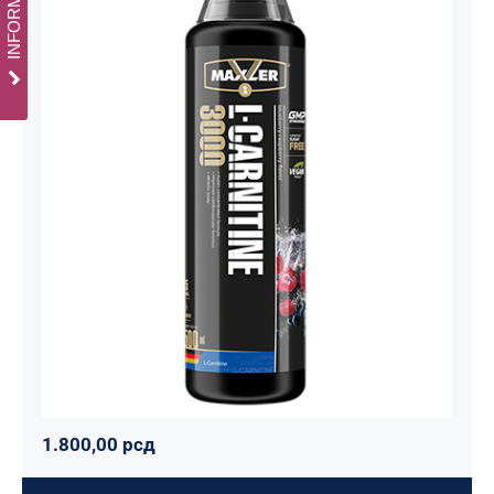
Carnitine Liquid Comfortable Shape
3000 – 500 ml
Maxler
Mršavko
Svi proizvodi
1.800,00
рсд
1.800,00
рсд