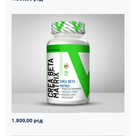
CREA BETA MATRIX
Napumpanko
Svi proizvodi
Vitalikum
1.800,00
рсд
1.800,00
рсд