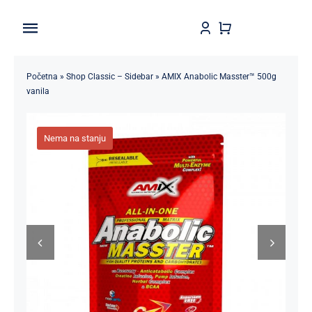
Skip
to
Toggle
content
Navigation
Home
Početna
»
Shop Classic – Sidebar
»
AMIX Anabolic Masster™ 500g
vanila
Shop
Nema na stanju
Brendovi
Kontakt
Štedljivko
POPUSTI 5-50%