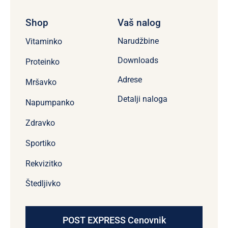
Shop
Vaš nalog
Narudžbine
Vitaminko
Downloads
Proteinko
Adrese
Mršavko
Detalji naloga
Napumpanko
Zdravko
Sportiko
Rekvizitko
Štedljivko
POST EXPRESS Cenovnik