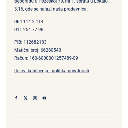
Beogradu u Požeškoj 79, na 1. spratu u Lokalu
3.16, gde se nalazi naša prodavnica.
064 114 2 114
011 254 77 98
PIB: 112682183
Matični broj: 66280543
Račun: 160-6000001257489-09
Uslovi korišćenja i politika privatnosti