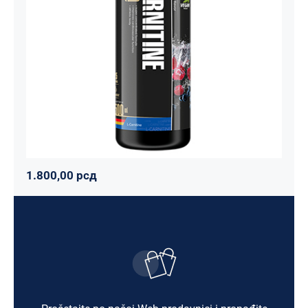
Maxler
Mršavko
Svi proizvodi
1.800,00
рсд
1.800,00
рсд