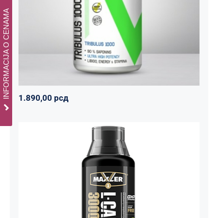
Svi proizvodi
Vitalikum
Zdravko
INFORMACIJA O CENAMA
1.890,00
рсд
1.890,00
рсд
Carnitine Liquid Comfortable Shape
3000 – 500 ml