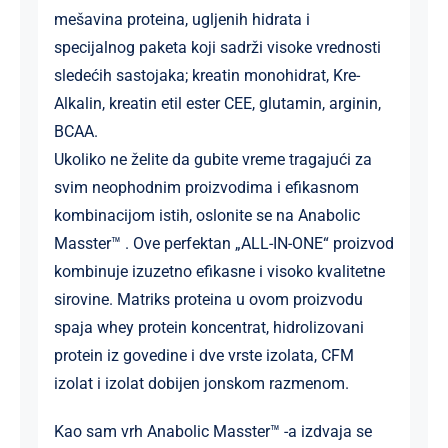
mešavina proteina, ugljenih hidrata i
specijalnog paketa koji sadrži visoke vrednosti
sledećih sastojaka; kreatin monohidrat, Kre-
Alkalin, kreatin etil ester CEE, glutamin, arginin,
BCAA.
Ukoliko ne želite da gubite vreme tragajući za
svim neophodnim proizvodima i efikasnom
kombinacijom istih, oslonite se na Anabolic
Masster™ . Ove perfektan „ALL-IN-ONE“ proizvod
kombinuje izuzetno efikasne i visoko kvalitetne
sirovine. Matriks proteina u ovom proizvodu
spaja whey protein koncentrat, hidrolizovani
protein iz govedine i dve vrste izolata, CFM
izolat i izolat dobijen jonskom razmenom.
Kao sam vrh Anabolic Masster™ -a izdvaja se