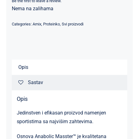
Be the first to leave a review.
Nema na zalihama
Categories:
Amix
,
Proteinko
,
Svi proizvodi
Opis
Sastav
Opis
Jedinstven i efikasan proizvod namenjen
sportistima sa najvišim zahtevima.
Osnova Anabolic Masster™ je kvalitetana