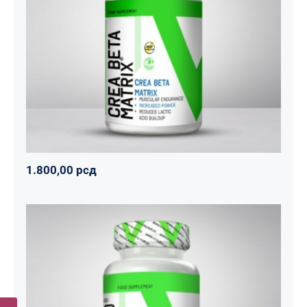
CREA BETA MATRIX
Napumpanko
Svi proizvodi
Vitalikum
1.800,00
рсд
1.800,00
рсд
Tribulus 1000