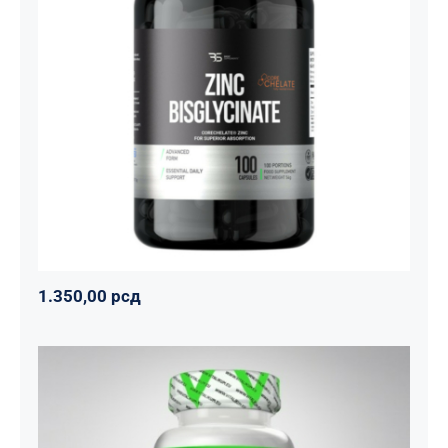
Cink Bisglicinat 20 mg – Zinc
Bisglycinate CoreChelate®, 100
kapsula
Basic supplements
Svi proizvodi
Vitaminko
1.350,00
рсд
1.350,00
рсд